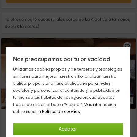
Te ofrecemos 16 casas rurales cerca de La Aldehuela (a menos
de 25 Kilómetros)
Nos preocupamos por tu privacidad
Utilizamos cookies propias y de terceros y tecnologías
similares para mejorar nuestro sitio, analizar nuestro
tráfico, proporcionar funcionalidades para redes
sociales y personalizar el contenido y la publicidad en
función de tus hábitos de navegación, que aceptas
13 Fotos
haciendo clic en el botón 'Aceptar'. Más información
sobre nuestra
Política de cookies.
Casa El Nogal
Alojamiento ubicado a 2.1km de La Aldehuela
Aceptar
El Rehoyo, Ávila
0 opiniones