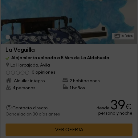
16 Fotos
La Veguilla
Alojamiento ubicado a 5.6km de La Aldehuela
La Horcajada, Ávila
0 opiniones
Alquiler íntegro
2 habitaciones
4 personas
1 baños
39
€
desde
Contacto directo
persona y noche
Cancelación 30 días antes
VER OFERTA