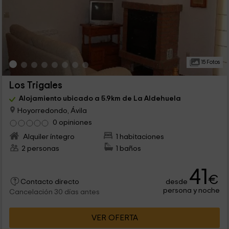
15 Fotos
Los Trigales
Alojamiento ubicado a 5.9km de La Aldehuela
Hoyorredondo, Ávila
0 opiniones
Alquiler íntegro
1 habitaciones
2 personas
1 baños
41
€
desde
Contacto directo
persona y noche
Cancelación 30 días antes
VER OFERTA