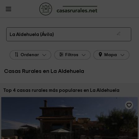
CasasRurales.net
Casas Rurales
Casas Rurales Castilla y León
Casas
Rurales Ávila
Casas Rurales La Aldehuela
Las 4 mejores casas rurales en La Aldehuela de 2026
La Aldehuela (Ávila)
Ordenar
Filtros
Mapa
Casas Rurales en La Aldehuela
Ordenar por:
Top 4 casas rurales más populares en La Aldehuela