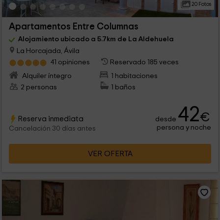
20 Fotos
Apartamentos Entre Columnas
Alojamiento ubicado a 5.7km de La Aldehuela
La Horcajada, Ávila
41 opiniones
Reservado 185 veces
Alquiler íntegro
1 habitaciones
2 personas
1 baños
42
€
Reserva inmediata
desde
persona y noche
Cancelación 30 días antes
VER OFERTA