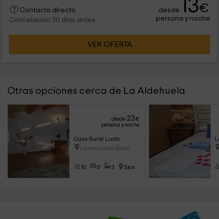
13
€
desde
Contacto directo
persona y noche
Cancelación 30 días antes
VER OFERTA
Otras opciones cerca de La Aldehuela
23
desde
€
persona y noche
Casa Rural Lucía
L
La Horcajada (Ávila)
10
5
3
5km