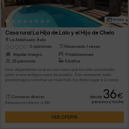
34 Fotos
Casa rural La Hija de Lalo y el Hijo de Chelo
La Aldehuela, Ávila
0 opiniones
Reservado 1 veces
Alquiler íntegro
9 habitaciones
25 personas
5 baños
Este alojamiento rural es una casa que ha sido construida
junto a una antigua casa de pueblo. Tras restaurar toda
planta baja y construir un nivel más, ha dado lugar a 2 casas...
36
€
desde
Contacto directo
persona y noche
Respuesta inferior a 24h
VER OFERTA