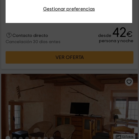
Alquiler íntegro
3 habitaciones
Gestionar preferencias
6 personas
2 baños
42
€
desde
Contacto directo
persona y noche
Cancelación 30 días antes
VER OFERTA
13 Fotos