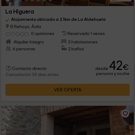
La Higuera
Alojamiento ubicado a 2.1km de La Aldehuela
El Rehoyo, Ávila
0 opiniones
Reservado 1 veces
Alquiler íntegro
3 habitaciones
6 personas
2 baños
42
€
desde
Contacto directo
persona y noche
Cancelación 30 días antes
VER OFERTA