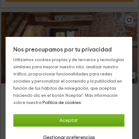
Nos preocupamos por tu privacidad
Utilizamos cookies propias y de terceros y tecnologías
similares para mejorar nuestro sitio, analizar nuestro
tráfico, proporcionar funcionalidades para redes
24 Fotos
sociales y personalizar el contenido y la publicidad en
función de tus hábitos de navegación, que aceptas
El Corral del Cura
haciendo clic en el botón 'Aceptar'. Más información
Alojamiento ubicado a 2.1km de El Rehoyo
sobre nuestra
Política de cookies.
La Aldehuela, Ávila
0 opiniones
Aceptar
Alquiler íntegro
2 habitaciones
5 personas
2 baños
Gestionar preferencias