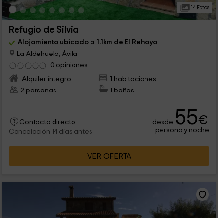
14 Fotos
Refugio de Silvia
Alojamiento ubicado a 1.1km de El Rehoyo
La Aldehuela, Ávila
0 opiniones
Alquiler íntegro
1 habitaciones
2 personas
1 baños
55
€
desde
Contacto directo
persona y noche
Cancelación 14 días antes
VER OFERTA