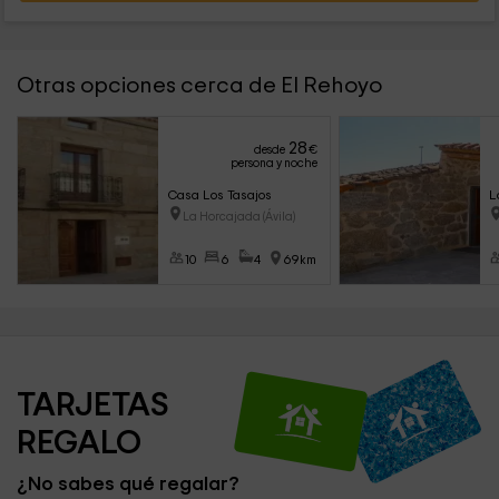
Otras opciones cerca de El Rehoyo
28
desde
€
persona y noche
Casa Los Tasajos
L
La Horcajada (Ávila)
10
6
4
69km
TARJETAS 
REGALO
¿No sabes qué regalar?