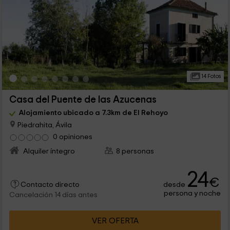
14 Fotos
Casa del Puente de las Azucenas
Alojamiento ubicado a 7.3km de El Rehoyo
Piedrahita, Ávila
0 opiniones
Alquiler íntegro
8 personas
24
€
desde
Contacto directo
persona y noche
Cancelación 14 días antes
VER OFERTA