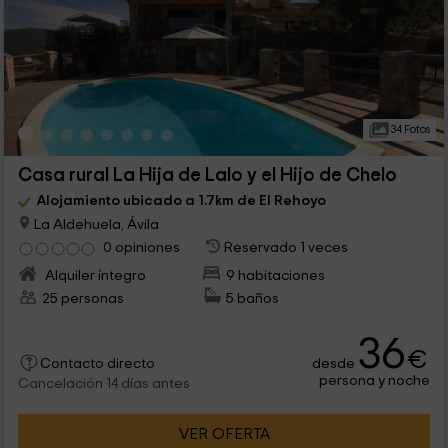
34 Fotos
Casa rural La Hija de Lalo y el Hijo de Chelo
Alojamiento ubicado a 1.7km de El Rehoyo
La Aldehuela, Ávila
0 opiniones
Reservado 1 veces
Alquiler íntegro
9 habitaciones
25 personas
5 baños
36
€
desde
Contacto directo
persona y noche
Cancelación 14 días antes
VER OFERTA