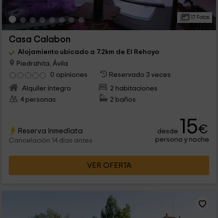
17 Fotos
Casa Calabon
Alojamiento ubicado a 7.2km de El Rehoyo
Piedrahita, Ávila
0 opiniones
Reservado 3 veces
Alquiler íntegro
2 habitaciones
4 personas
2 baños
15
€
Reserva inmediata
desde
persona y noche
Cancelación 14 días antes
VER OFERTA