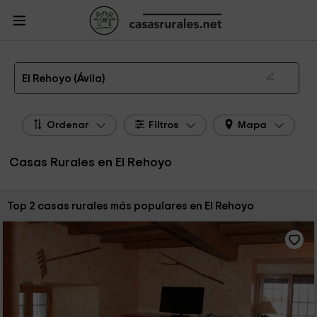
CasasRurales.net
Casas Rurales
Casas Rurales Castilla y León
Casas
Rurales Ávila
Casas Rurales El Rehoyo
Las 2 mejores casas rurales en El Rehoyo de 2026
El Rehoyo (Ávila)
Ordenar
Filtros
Mapa
Casas Rurales en El Rehoyo
Ordenar por:
Top 2 casas rurales más populares en El Rehoyo