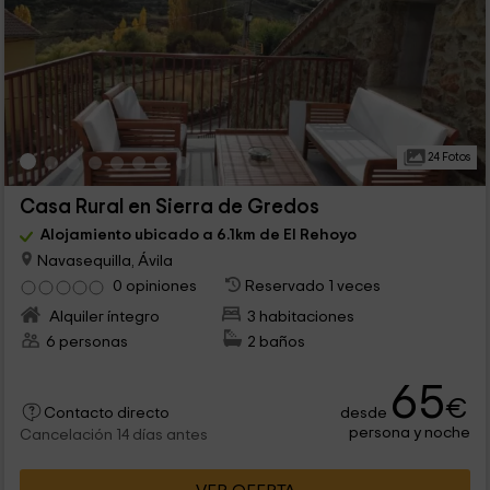
24 Fotos
Casa Rural en Sierra de Gredos
Alojamiento ubicado a 6.1km de El Rehoyo
Navasequilla, Ávila
0 opiniones
Reservado 1 veces
Alquiler íntegro
3 habitaciones
6 personas
2 baños
65
€
desde
Contacto directo
persona y noche
Cancelación 14 días antes