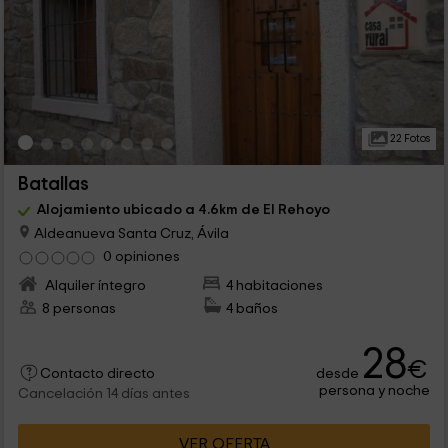
22 Fotos
Batallas
Alojamiento ubicado a 4.6km de El Rehoyo
Aldeanueva Santa Cruz, Ávila
0 opiniones
Alquiler íntegro
4 habitaciones
8 personas
4 baños
28
€
desde
Contacto directo
persona y noche
Cancelación 14 días antes
VER OFERTA