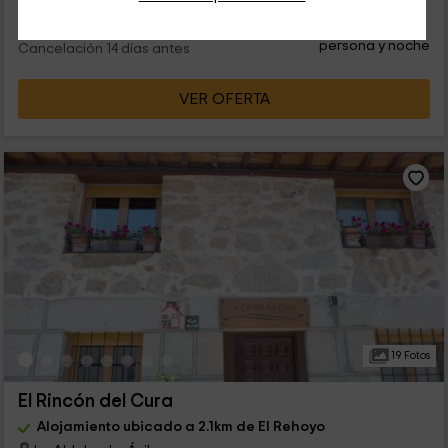
26
€
desde
Contacto directo
persona y noche
Cancelación 14 días antes
VER OFERTA
19 Fotos
El Rincón del Cura
Alojamiento ubicado a 2.1km de El Rehoyo