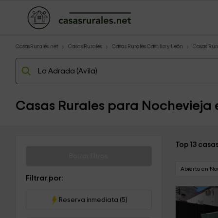
CasasRurales.net
Casas Rurales
Casas Rurales Castilla y León
Casas Rura
Casas Rurales para Nochevieja
Top 13 casa
Borrar filtros
Abierto en No
Filtrar por:
Reserva inmediata (5)