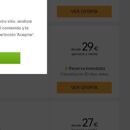
VER OFERTA
ro sitio, analizar
l contenido y la
a Adrada
el botón 'Aceptar'.
29
€
desde
persona y noche
10 personas
3 baños
Reserva inmediata
Cancelación 30 días antes
VER OFERTA
27
€
desde