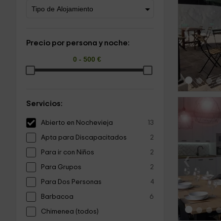
‹
Precio por persona y noche:
Servicios:
Abierto en Nochevieja
13
Apta para Discapacitados
2
Para ir con Niños
2
‹
Para Grupos
2
Para Dos Personas
4
Barbacoa
6
Chimenea (todos)