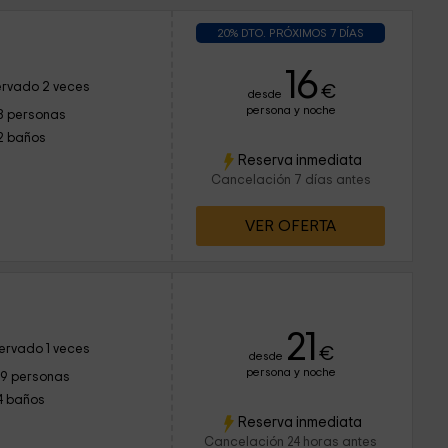
20% DTO. PRÓXIMOS 7 DÍAS
16
rvado 2 veces
€
desde
persona y noche
8 personas
2 baños
Reserva inmediata
Cancelación 7 días antes
VER OFERTA
21
ervado 1 veces
€
desde
persona y noche
19 personas
4 baños
Reserva inmediata
Cancelación 24 horas antes