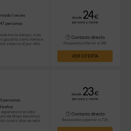
24
rvado 1 veces
€
desde
persona y noche
147 personas
sde hacía tiempo, mas
Contacto directo
ido gozarla como merece
Respuesta inferior a 24h
na casa rural por allá
perfecta. En nuestro
VER OFERTA
amos todo cuanto
 semana de relax:
dísima, cocina y baño
aun un equipo de
ce hacer una sesión de
ealmente, haciendo tan
r).
23
€
desde
persona y noche
10 personas
4 baños
i experiencia en esta
Contacto directo
tiuno de Mayo estuvimos
Respuesta superior a 72h
o cuatro días en esta
ías de asueto y los
ntástico puente en el