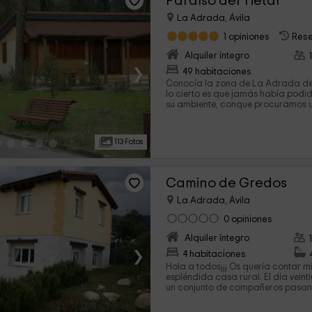
Paraíso del Tiétar
La Adrada, Ávila
1 opiniones
Rese
Alquiler íntegro
›
49 habitaciones
Conocía la zona de La Adrada de
lo cierto es que jamás había pod
su ambiente, conque procuramos u
en la que pasar dos días. Los bungalós del Paraíso del
Tietar resultaron ser una elección 
casa, una Suite Sensaciones, tení
113 Fotos
podíamos aguardar para un fin de
jacuzzi, una cama enorme y como
de forma perfecta pertrechados, 
homecinema por si acaso te apete
Camino de Gredos
cine con tus acompañantes (que r
bueno fuera, no llegamos a emplea
La Adrada, Ávila
0 opiniones
Alquiler íntegro
›
4 habitaciones
Hola a todos¡¡¡ Os quería contar m
espléndida casa rural. El día vein
un conjunto de compañeros pasand
PRECIOSA casa rural. Teníamos 2 d
aprovechamos para gozar de un fa