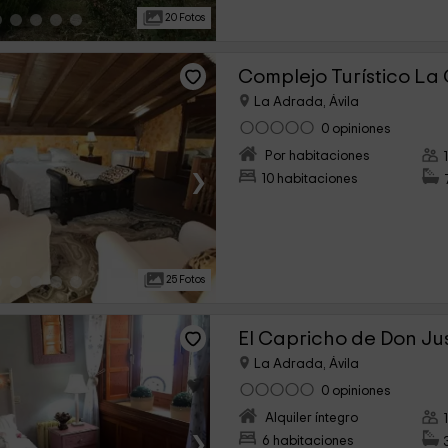
campo. Cuando llegamos los dueñ
20 Fotos
super simpáticos y afables nos en
afirmaron donde estaban las cosa
que nuestra estancia fuera perfect
fantástica).
Complejo Turístico L
La Adrada, Ávila
0 opiniones
Por habitaciones
›
10 habitaciones
25 Fotos
El Capricho de Don Ju
La Adrada, Ávila
0 opiniones
Alquiler íntegro
›
6 habitaciones