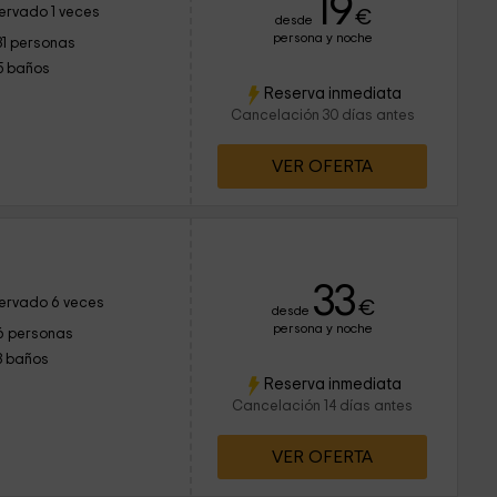
19
ervado 1 veces
€
desde
persona y noche
31 personas
5 baños
Reserva inmediata
Cancelación 30 días antes
VER OFERTA
a
33
ervado 6 veces
€
desde
persona y noche
6 personas
3 baños
Reserva inmediata
Cancelación 14 días antes
VER OFERTA