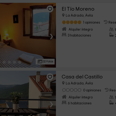
El Tío Moreno
La Adrada, Ávila
1 opiniones
Rese
Alquiler íntegro
›
3 habitaciones
32 Fotos
Casa del Castillo
La Adrada, Ávila
0 opiniones
Res
Alquiler íntegro
›
6 habitaciones