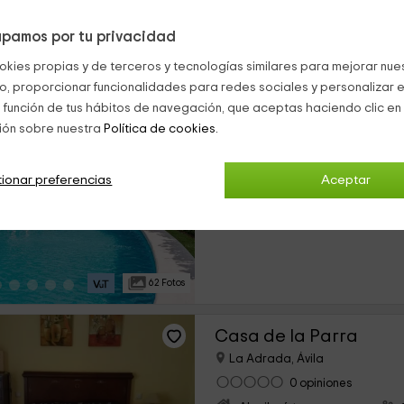
pamos por tu privacidad
37 Fotos
okies propias y de terceros y tecnologías similares para mejorar nuest
co, proporcionar funcionalidades para redes sociales y personalizar e
Casa de cuento en L
 función de tus hábitos de navegación, que aceptas haciendo clic en 
La Adrada, Ávila
ión sobre nuestra
Política de cookies.
0 opiniones
Alquiler íntegro
ionar preferencias
›
Aceptar
5 habitaciones
62 Fotos
Casa de la Parra
La Adrada, Ávila
0 opiniones