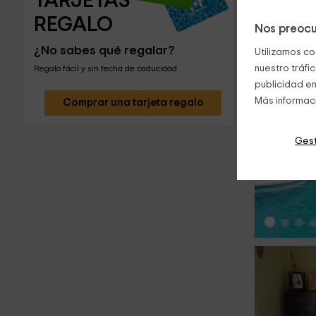
TARJETAS 
REGALO
Nos preocu
¿No sabes qué regalar?
Utilizamos co
nuestro tráfi
Regalo fácil y sin fecha de caducidad
publicidad en
Más informac
Comprar una tarjeta regalo
‹
Gest