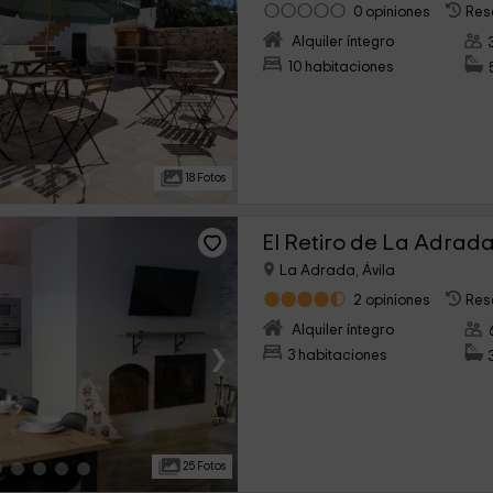
0 opiniones
Res
Alquiler íntegro
›
10 habitaciones
18 Fotos
El Retiro de La Adrad
La Adrada, Ávila
2 opiniones
Res
Alquiler íntegro
›
3 habitaciones
25 Fotos