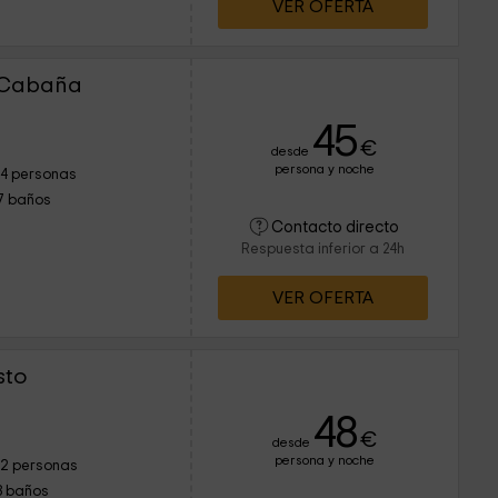
VER OFERTA
os que a propósito son
señaron la casa y nos
s más básicas a fin de
a ( y de esta forma fue
a Cabaña
45
€
desde
persona y noche
14 personas
7 baños
Contacto directo
Respuesta inferior a 24h
VER OFERTA
sto
48
€
desde
persona y noche
12 personas
3 baños