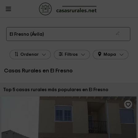
CasasRurales.net
Casas Rurales
Casas Rurales Castilla y León
Casas
Rurales Ávila
Casas Rurales El Fresno
Las 5 mejores casas rurales en El Fresno de 2026
El Fresno (Ávila)
Ordenar
Filtros
Mapa
Casas Rurales en El Fresno
Ordenar por:
Top 5 casas rurales más populares en El Fresno