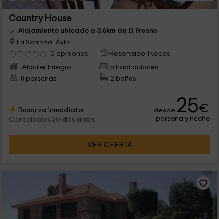
Country House
Alojamiento ubicado a 3.6km de El Fresno
La Serrada, Ávila
0 opiniones
Reservado 1 veces
Alquiler íntegro
5 habitaciones
8 personas
2 baños
25
€
Reserva inmediata
desde
persona y noche
Cancelación 30 días antes
VER OFERTA