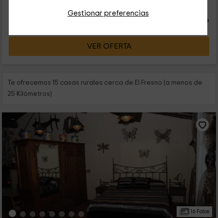
32
€
desde
Contacto directo
Gestionar preferencias
persona y noche
Respuesta superior a 72h
VER OFERTA
Te ofrecemos 15 casas rurales cerca de El Fresno (a menos de
25 Kilómetros)
16 Fotos