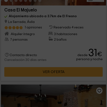
Casa El Majuelo
Alojamiento ubicado a 3.7km de El Fresno
La Serrada, Ávila
1 opiniones
Reservado 4 veces
Alquiler íntegro
3 habitaciones
7 personas
2 baños
31
€
desde
Contacto directo
persona y noche
Cancelación 30 días antes
VER OFERTA