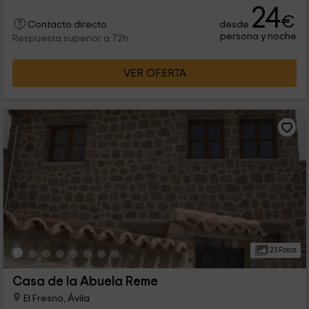
24
€
desde
Contacto directo
persona y noche
Respuesta superior a 72h
VER OFERTA
23 Fotos
Casa de la Abuela Reme
El Fresno, Ávila