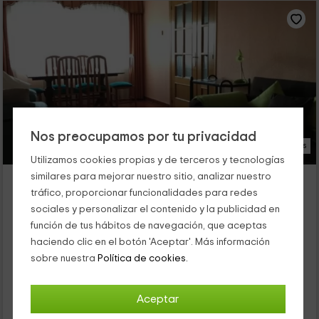
Nos preocupamos por tu privacidad
17 Fotos
Utilizamos cookies propias y de terceros y tecnologías
La Casa del Fresno
similares para mejorar nuestro sitio, analizar nuestro
tráfico, proporcionar funcionalidades para redes
El Fresno, Ávila
sociales y personalizar el contenido y la publicidad en
0 opiniones
función de tus hábitos de navegación, que aceptas
Alquiler íntegro
3 habitaciones
haciendo clic en el botón 'Aceptar'. Más información
5 personas
2 baños
sobre nuestra
Política de cookies.
Nuestra vivienda se encuentra dentro de la provincia de Ávila,
en la que vais a poder disfrutar del pueblo de El Fresno al
máximo, y de sus buenas vistas. Se trata de una casa...
Aceptar