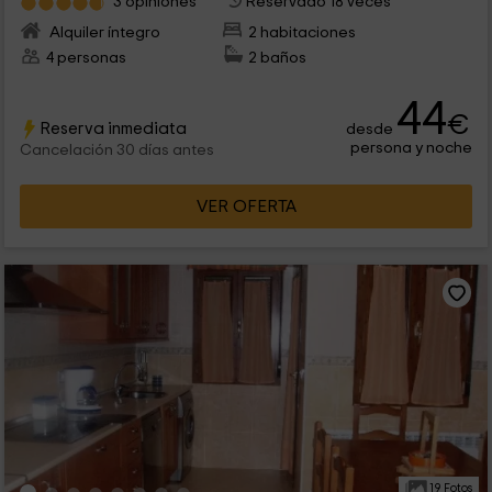
3 opiniones
Reservado 18 veces
Alquiler íntegro
2 habitaciones
4 personas
2 baños
44
€
Reserva inmediata
desde
persona y noche
Cancelación 30 días antes
VER OFERTA
19 Fotos