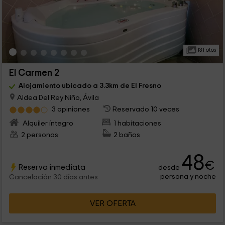
13 Fotos
El Carmen 2
Alojamiento ubicado a 3.3km de El Fresno
Aldea Del Rey Niño, Ávila
3 opiniones
Reservado 10 veces
Alquiler íntegro
1 habitaciones
2 personas
2 baños
48
€
Reserva inmediata
desde
persona y noche
Cancelación 30 días antes
VER OFERTA