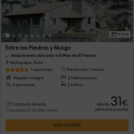
15 Fotos
Entre las Piedras y Musgo
Alojamiento ubicado a 5.9km de El Fresno
Muñopepe, Ávila
1 opiniones
Reservado 1 veces
Alquiler íntegro
2 habitaciones
6 personas
2 baños
31
€
desde
Contacto directo
persona y noche
Cancelación 30 días antes
VER OFERTA