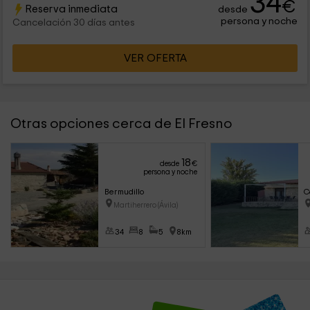
34
€
Reserva inmediata
desde
persona y noche
Cancelación 30 días antes
VER OFERTA
Otras opciones cerca de El Fresno
18
desde
€
persona y noche
Bermudillo
C
Martiherrero (Ávila)
34
8
5
8km