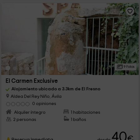
9 Fotos
El Carmen Exclusive
Alojamiento ubicado a 3.3km de El Fresno
Aldea Del Rey Niño, Ávila
0 opiniones
Alquiler íntegro
1 habitaciones
2 personas
1 baños
40
€
Reserva inmediata
desde