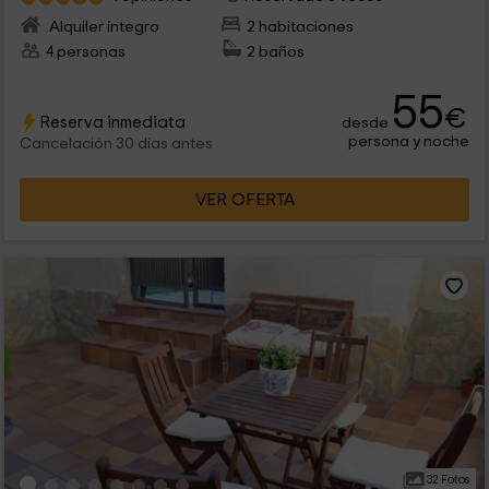
Alquiler íntegro
2 habitaciones
4 personas
2 baños
55
€
Reserva inmediata
desde
persona y noche
Cancelación 30 días antes
VER OFERTA
32 Fotos