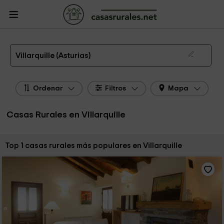
CasasRurales.net
Casas Rurales
Casas Rurales Asturias
Casas Rurales
Villarquille
Las 1 mejores casas rurales en Villarquille de 2026
Villarquille (Asturias)
Ordenar
Filtros
Mapa
Casas Rurales en Villarquille
Ordenar por:
Top 1 casas rurales más populares en Villarquille