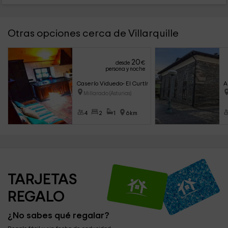
Otras opciones cerca de Villarquille
20
desde
€
persona y noche
Caserío Viduedo- El Curtín
A
Millarado (Asturias)
4
2
1
6km
TARJETAS 
REGALO
¿No sabes qué regalar?