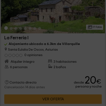
17 Fotos
La Ferrería I
Alojamiento ubicado a 6.3km de Villarquille
Santa Eulalia De Oscos, Asturias
0 opiniones
Alquiler íntegro
3 habitaciones
6 personas
2 baños
20
€
desde
Contacto directo
persona y noche
Cancelación 14 días antes
VER OFERTA