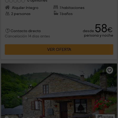
0 opiniones
Alquiler íntegro
1 habitaciones
2 personas
1 baños
58
€
desde
Contacto directo
persona y noche
Cancelación 14 días antes
VER OFERTA
16 Fotos