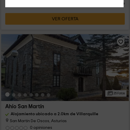
persona y noche
Cancelación 14 días antes
VER OFERTA
25 Fotos
Ahío San Martín
Alojamiento ubicado a 2.0km de Villarquille
San Martin De Oscos, Asturias
0 opiniones