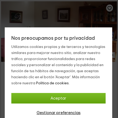
Nos preocupamos por tu privacidad
Utilizamos cookies propias y de terceros y tecnologías
similares para mejorar nuestro sitio, analizar nuestro
36 Fotos
tráfico, proporcionar funcionalidades para redes
sociales y personalizar el contenido y la publicidad en
Cabeza da Vila - Casona
función de tus hábitos de navegación, que aceptas
Alojamiento ubicado a 2.0km de Villarquille
haciendo clic en el botón 'Aceptar'. Más información
San Martin De Oscos, Asturias
sobre nuestra
Política de cookies.
0 opiniones
Por habitaciones
5 habitaciones
Aceptar
10 personas
5 baños
25
Gestionar preferencias
€
desde
Contacto directo