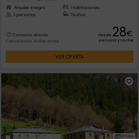
Alquiler íntegro
1 habitaciones
3 personas
1 baños
28
€
desde
Contacto directo
persona y noche
Cancelación 14 días antes
VER OFERTA
37 Fotos