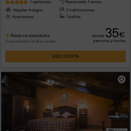
1 opiniones
Reservado 1 veces
Alquiler íntegro
2 habitaciones
4 personas
1 baños
35
€
Reserva inmediata
desde
persona y noche
Cancelación 14 días antes
VER OFERTA