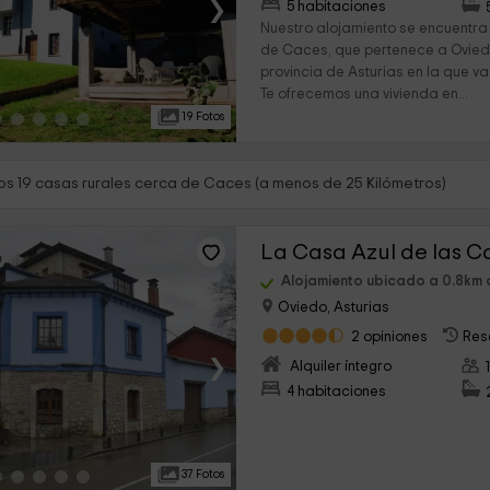
›
5 habitaciones
Nuestro alojamiento se encuentra
de Caces, que pertenece a Oviedo,
provincia de Asturias en la que v
Te ofrecemos una vivienda en...
19 Fotos
s 19 casas rurales cerca de Caces (a menos de 25 Kilómetros)
La Casa Azul de las C
Alojamiento ubicado a 0.8km
Oviedo, Asturias
2 opiniones
Res
›
Alquiler íntegro
4 habitaciones
37 Fotos