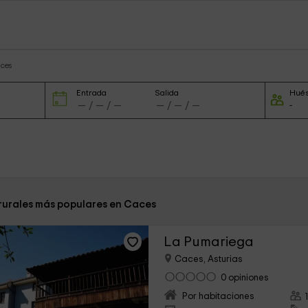
aces
Entrada
Salida
Hué
 rurales más populares en Caces
La Pumariega
Caces, Asturias
0 opiniones
Por habitaciones