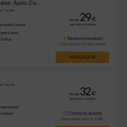
Apartamentos Las Caldas- Apto. Castillo de Priorio
de Caces
29
€
desde
persona y noche
ervado 1 veces
5 personas
Reserva inmediata
1 baños
Cancelación 30 días antes
VER OFERTA
de Caces
32
€
desde
persona y noche
6 personas
Contacto directo
2 baños
Respuesta inferior a 24h