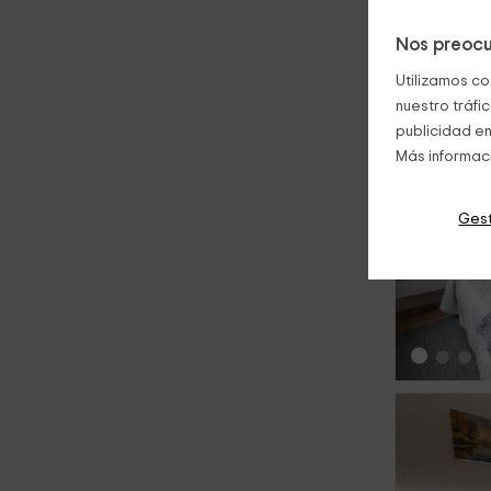
Nos preocu
Utilizamos co
nuestro tráfi
publicidad en
Más informac
Gest
‹