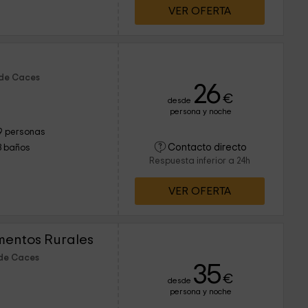
VER OFERTA
 de Caces
26
€
desde
persona y noche
9 personas
Contacto directo
3 baños
Respuesta inferior a 24h
VER OFERTA
mentos Rurales
 de Caces
35
€
desde
persona y noche