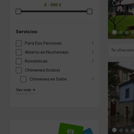
‹
Servicios:
Para Dos Personas
1
Te ofrecemo
Abierto en Nochevieja
1
Románticas
1
Chimenea (todos)
Chimenea en Salón
1
+
Ver más
‹