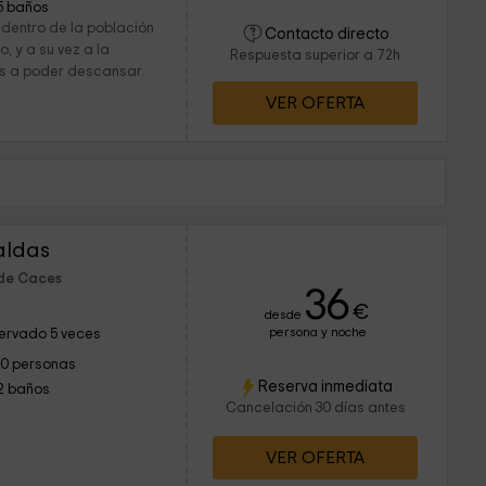
5 baños
 dentro de la población
Contacto directo
 y a su vez a la
Respuesta superior a 72h
as a poder descansar.
VER OFERTA
aldas
 de Caces
36
€
desde
persona y noche
ervado 5 veces
10 personas
Reserva inmediata
2 baños
Cancelación 30 días antes
VER OFERTA