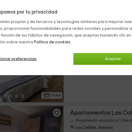
pamos por tu privacidad
12 Fotos
okies propias y de terceros y tecnologías similares para mejorar nuest
co, proporcionar funcionalidades para redes sociales y personalizar e
 función de tus hábitos de navegación, que aceptas haciendo clic en 
ión sobre nuestra
Política de cookies.
Alojamiento ubicado a 1.2km 
Las Caldas, Asturias
0 opiniones
ionar preferencias
Aceptar
›
Alquiler íntegro
1 habitaciones
11 Fotos
Alojamiento ubicado a 1.2km 
Las Caldas, Asturias