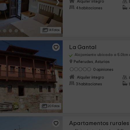
›
Alquiler íntegro
4 habitaciones
14 Fotos
La Gantal
Alojamiento ubicado a 5.0km
Peñerudes, Asturias
0 opiniones
›
Alquiler íntegro
3 habitaciones
20 Fotos
Apartamentos rurale