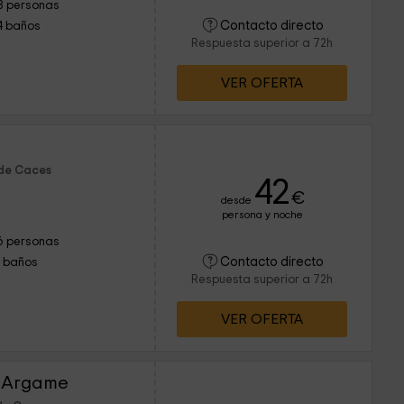
8 personas
Contacto directo
4 baños
Respuesta superior a 72h
VER OFERTA
 de Caces
42
€
desde
persona y noche
6 personas
Contacto directo
1 baños
Respuesta superior a 72h
VER OFERTA
s Argame