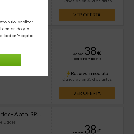
Cancelación 30 días antes
VER OFERTA
ro sitio, analizar
l contenido y la
Apartamentos Las Caldas- Apto. SPA El Balneario
el botón 'Aceptar'.
de Caces
38
€
desde
persona y noche
3 personas
Reserva inmediata
1 baños
Cancelación 30 días antes
VER OFERTA
Apartamentos Las Caldas- Apto. SPA Las Caldas
de Caces
38
€
desde