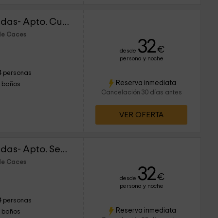
Apartamentos Las Caldas- Apto. Cueva Lluera
de Caces
32
€
desde
persona y noche
4 personas
Reserva inmediata
1 baños
Cancelación 30 días antes
VER OFERTA
Apartamentos Las Caldas- Apto. Senda Verde
de Caces
32
€
desde
persona y noche
4 personas
Reserva inmediata
1 baños