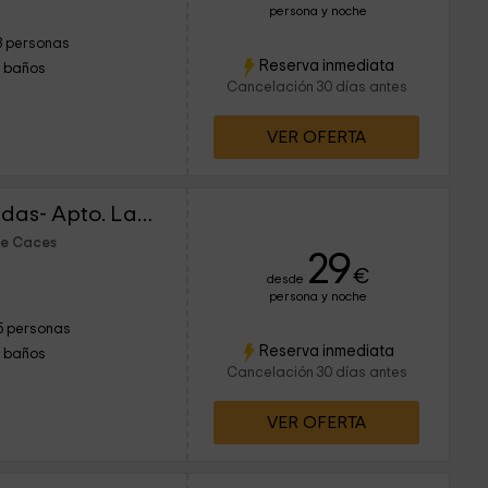
persona y noche
3 personas
Reserva inmediata
1 baños
Cancelación 30 días antes
VER OFERTA
Apartamentos Las Caldas- Apto. Las Caldas Golf
de Caces
29
€
desde
persona y noche
5 personas
Reserva inmediata
1 baños
Cancelación 30 días antes
VER OFERTA