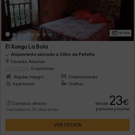
14 Fotos
El Xuegu La Bola
Alojamiento ubicado a 3.5km de Peñella
Ceceda, Asturias
0 opiniones
Alquiler íntegro
2 habitaciones
4 personas
1 baños
23
€
desde
Contacto directo
persona y noche
Cancelación 30 días antes
VER OFERTA