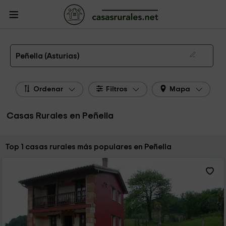
CasasRurales.net
Casas Rurales
Casas Rurales Asturias
Casas Rurales
Peñella
Las 1 mejores casas rurales en Peñella de 2026
Peñella (Asturias)
Ordenar
Filtros
Mapa
Casas Rurales en Peñella
Ordenar por:
Top 1 casas rurales más populares en Peñella