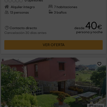
0 opiniones
Alquiler íntegro
7 habitaciones
13 personas
3 baños
40
€
desde
Contacto directo
persona y noche
Cancelación 30 días antes
VER OFERTA
18 Fotos