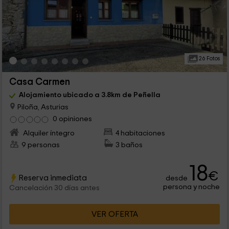
26 Fotos
Casa Carmen
Alojamiento ubicado a 3.8km de Peñella
Piloña, Asturias
0 opiniones
Alquiler íntegro
4 habitaciones
9 personas
3 baños
18
€
Reserva inmediata
desde
persona y noche
Cancelación 30 días antes
VER OFERTA