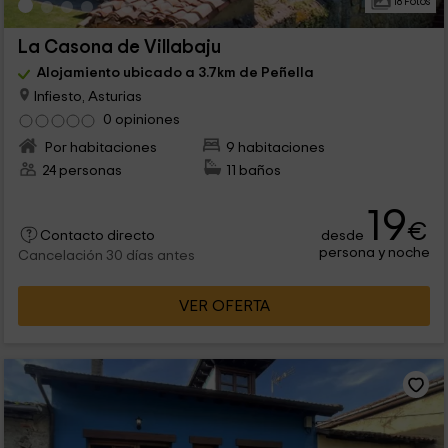
18 Fotos
La Casona de Villabaju
Alojamiento ubicado a 3.7km de Peñella
Infiesto, Asturias
0 opiniones
Por habitaciones
9 habitaciones
24 personas
11 baños
19
€
desde
Contacto directo
persona y noche
Cancelación 30 días antes
VER OFERTA