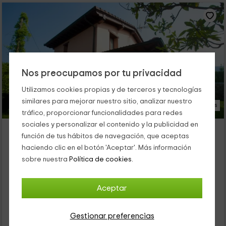
Nos preocupamos por tu privacidad
Utilizamos cookies propias y de terceros y tecnologías
similares para mejorar nuestro sitio, analizar nuestro
23 Fotos
tráfico, proporcionar funcionalidades para redes
sociales y personalizar el contenido y la publicidad en
Villa Isabel
función de tus hábitos de navegación, que aceptas
Alojamiento ubicado a 0.6km de Peñella
haciendo clic en el botón 'Aceptar'. Más información
Coya, Asturias
sobre nuestra
Política de cookies.
0 opiniones
Alquiler íntegro
3 habitaciones
Aceptar
6 personas
2 baños
25
Gestionar preferencias
€
Reserva inmediata
desde