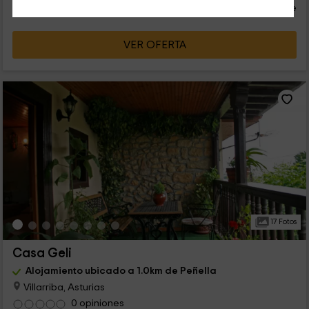
persona y noche
Cancelación 30 días antes
VER OFERTA
17 Fotos
Casa Geli
Alojamiento ubicado a 1.0km de Peñella
Villarriba, Asturias
0 opiniones