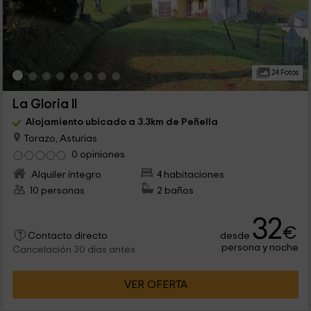
24 Fotos
La Gloria II
Alojamiento ubicado a 3.3km de Peñella
Torazo, Asturias
0 opiniones
Alquiler íntegro
4 habitaciones
10 personas
2 baños
32
€
desde
Contacto directo
persona y noche
Cancelación 30 días antes
VER OFERTA