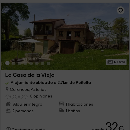
12 Fotos
La Casa de la Vieja
Alojamiento ubicado a 2.7km de Peñella
Carancos, Asturias
0 opiniones
Alquiler íntegro
1 habitaciones
2 personas
1 baños
32
€
desde
Contacto directo