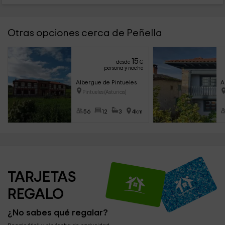
Otras opciones cerca de Peñella
15
desde
€
persona y noche
Albergue de Pintueles
A
Pintueles (Asturias)
56
12
3
4km
TARJETAS 
REGALO
¿No sabes qué regalar?