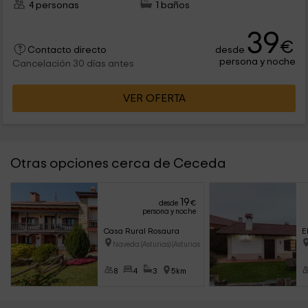
4 personas
1 baños
39
€
desde
Contacto directo
persona y noche
Cancelación 30 días antes
VER OFERTA
Otras opciones cerca de Ceceda
19
desde
€
persona y noche
Casa Rural Rosaura
E
Naveda (Asturias) (Asturias)
8
4
3
5km