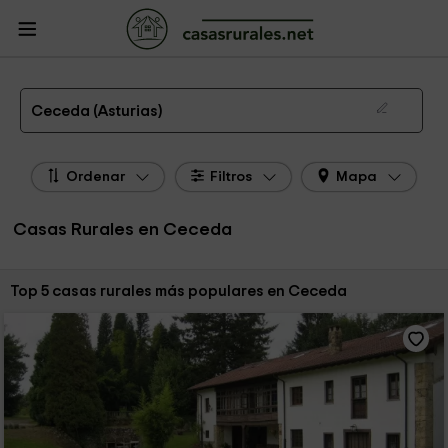
CasasRurales.net
Casas Rurales
Casas Rurales Asturias
Casas Rurales
Ceceda
Las 5 mejores casas rurales en Ceceda de 2026
Ceceda (Asturias)
Ordenar
Filtros
Mapa
Casas Rurales en Ceceda
Ordenar por:
Top 5 casas rurales más populares en Ceceda