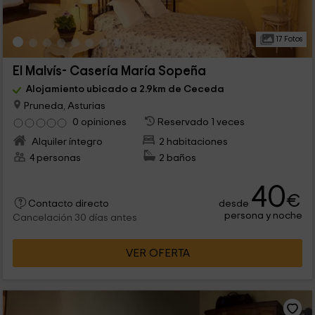
17 Fotos
El Malvís- Casería María Sopeña
Alojamiento ubicado a 2.9km de Ceceda
Pruneda, Asturias
0 opiniones
Reservado 1 veces
Alquiler íntegro
2 habitaciones
4 personas
2 baños
40
€
desde
Contacto directo
persona y noche
Cancelación 30 días antes
VER OFERTA