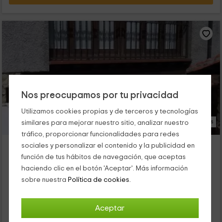
Nos preocupamos por tu privacidad
Utilizamos cookies propias y de terceros y tecnologías
17 Fotos
similares para mejorar nuestro sitio, analizar nuestro
tráfico, proporcionar funcionalidades para redes
Casa rural en Ceceda
sociales y personalizar el contenido y la publicidad en
Ceceda, Asturias
función de tus hábitos de navegación, que aceptas
0 opiniones
haciendo clic en el botón 'Aceptar'. Más información
sobre nuestra
Política de cookies.
Alquiler íntegro
2 habitaciones
5 personas
1 baños
Esta casa rural se ubica en Ceceda una de las aldea del
Aceptar
concejo asturiano de Nava que se encuentra en pleno