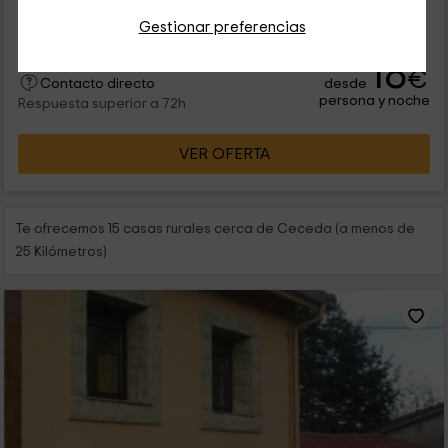
corazón de la provincia. Se trata de una casa de alquiler
íntegro...
Gestionar preferencias
18
€
desde
Contacto directo
persona y noche
Respuesta superior a 72h
VER OFERTA
Te ofrecemos 15 casas rurales cerca de Ceceda (a menos de
25 Kilómetros)