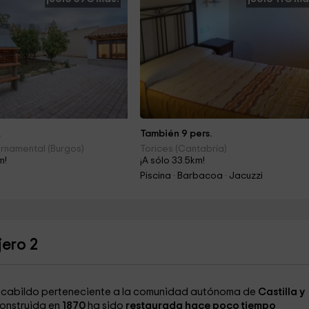
.
También 9 pers.
rnamental (Burgos)
Torices (Cantabria)
m!
¡A sólo 33.5km!
Piscina · Barbacoa · Jacuzzi
jero 2
n cabildo perteneciente a la comunidad autónoma de
Castilla y
construida en
1870
ha sido
restaurada hace poco tiempo