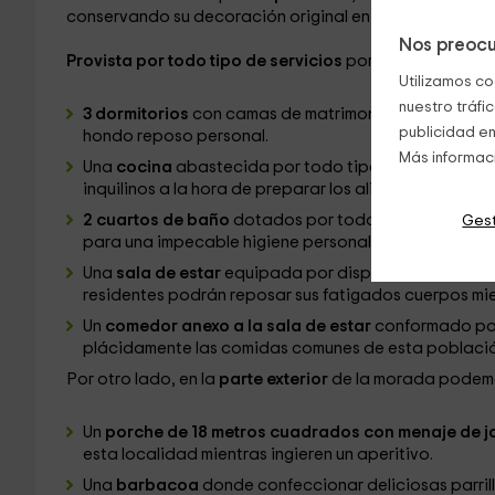
conservando su decoración original en piedra y mader
Nos preocu
Provista por todo tipo de servicios
por parte de la pro
Utilizamos co
nuestro tráfi
3 dormitorios
con camas de matrimonio o individuales
publicidad en
hondo reposo personal.
Más informac
Una
cocina
abastecida por todo tipo de electrodomé
inquilinos a la hora de preparar los alimentos a consu
2 cuartos de baño
dotados por todo tipo de utensil
Gest
para una impecable higiene personal.
Una
sala de estar
equipada por dispar mobiliario de
residentes podrán reposar sus fatigados cuerpos mie
Un
comedor anexo a la sala de estar
conformado por 
plácidamente las comidas comunes de esta població
Por otro lado, en la
parte exterior
de la morada podemo
Un
porche de 18 metros cuadrados con menaje de j
esta localidad mientras ingieren un aperitivo.
Una
barbacoa
donde confeccionar deliciosas parrill