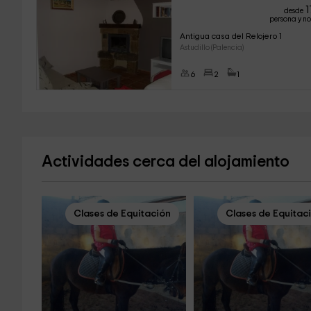
1
desde
persona y n
Antigua casa del Relojero 1
Astudillo (Palencia)
6
2
1
Actividades cerca del alojamiento
Clases de Equitación
Clases de Equitac