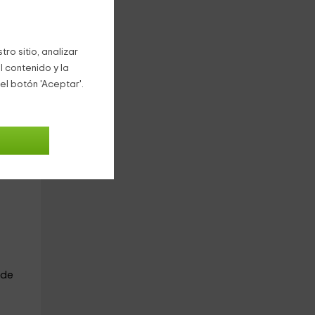
era:
ro sitio, analizar
l contenido y la
y
el botón 'Aceptar'.
je
 de