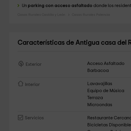
Un
parking con acceso asfaltado
donde los resident
Casas Rurales Castilla y León
Casas Rurales Palencia
Características de Antigua casa del 
Acceso Asfaltado
Exterior
Barbacoa
Lavavajillas
Interior
Equipo de Música
Terraza
Microondas
Restaurante Cercan
Servicios
Bicicletas Disponibl