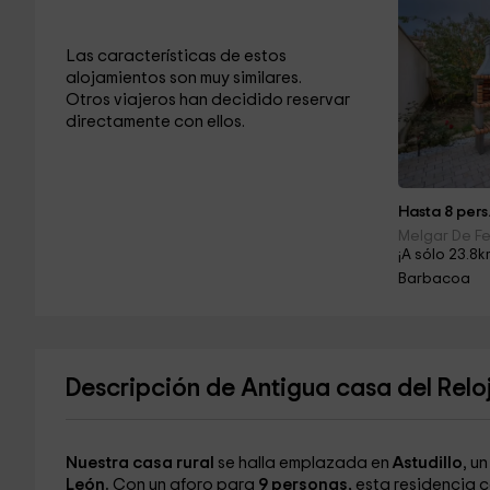
Las características de estos
alojamientos son muy similares.
Otros viajeros han decidido reservar
directamente con ellos.
Hasta 8 pers
Melgar De Fe
¡A sólo 23.8k
Barbacoa
Descripción de Antigua casa del Relo
Nuestra casa rural
se halla emplazada en
Astudillo
, u
León.
Con un aforo para
9 personas,
esta residencia 