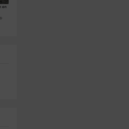
n en 
Pack clase de equitación y 
Clase de equitación en poni 
Ruta a caballo Palencia
Palencia 45 minutos
Palencia (Ciudad)
Palencia (Ciudad)
29.5 km
29.5 km
a partir de 35€
a partir de 17€