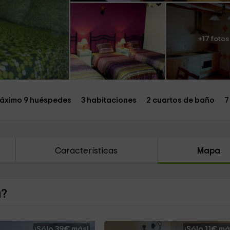
+17 fotos
áximo 9 huéspedes
3 habitaciones
2 cuartos de baño
7
Características
Mapa
a?
¡Sólo 39€ más!
¡Sólo 11€ má