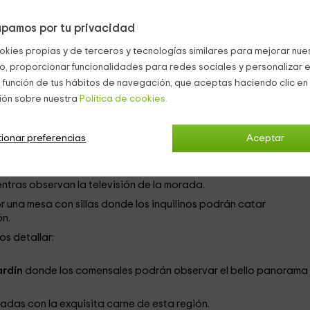
a.
pamos por tu privacidad
piedad, este domicilio se puede especificar de la siguiente man
okies propias y de terceros y tecnologías similares para mejorar nuest
co, proporcionar funcionalidades para redes sociales y personalizar e
 a libre elección por parte de los huéspedes para un tranquilo 
 función de tus hábitos de navegación, que aceptas haciendo clic en 
ión sobre nuestra
Política de cookies.
sticos de última generación para allanar los trabajos de los
mir.
ios del hogar en perfecto estado como una ducha de hidromasa
ionar preferencias
Aceptar
l hogar donde destacan unos confortables sofás donde los
ntras observan la televisión de la morada.
una mesa con sillas donde los inquilinos podrán catar
n.
s detallar:
ardín
donde los comensales podrán observar el bello panorama
adas con la exquisita carne de esta región.