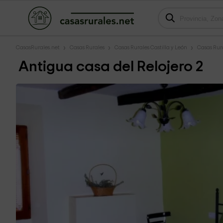
CasasRurales.net
Casas Rurales
Casas Rurales Castilla y León
Casas Rur
Antigua casa del Relojero 2