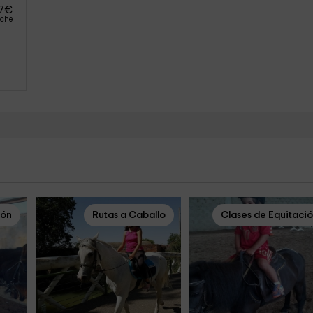
7
€
oche
ión
Rutas a Caballo
Clases de Equitaci