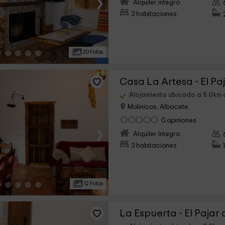
›
Alquiler íntegro
3 habitaciones
20 Fotos
Casa La Artesa - El Pa
Alojamiento ubicado a 8.0km
Molinicos, Albacete
0 opiniones
›
Alquiler íntegro
3 habitaciones
12 Fotos
La Espuerta - El Pajar