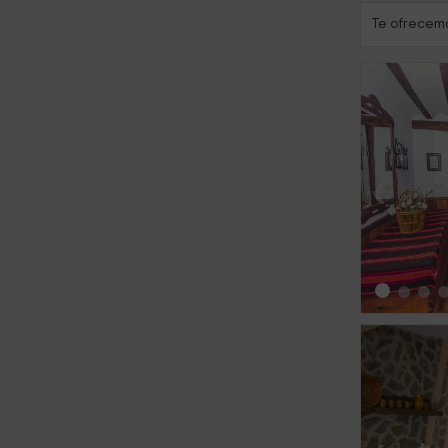
Te ofrecemo
‹