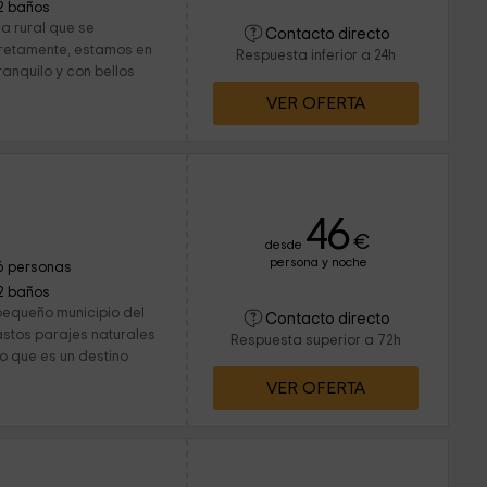
2 baños
a rural que se
Contacto directo
retamente, estamos en
Respuesta inferior a 24h
ranquilo y con bellos
VER OFERTA
46
€
desde
persona y noche
6 personas
2 baños
 pequeño municipio del
Contacto directo
stos parajes naturales
Respuesta superior a 72h
lo que es un destino
VER OFERTA