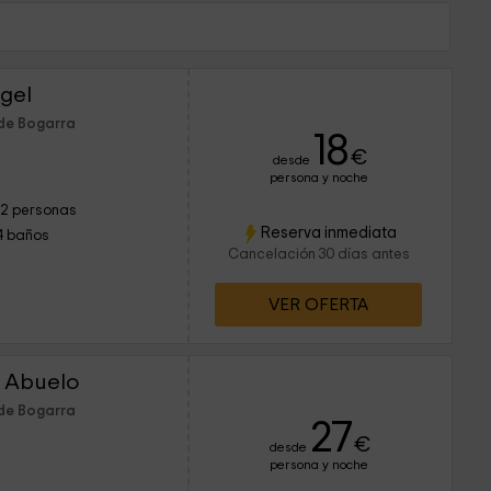
ngel
 de Bogarra
18
€
desde
persona y noche
12 personas
Reserva inmediata
4 baños
Cancelación 30 días antes
VER OFERTA
el Abuelo
 de Bogarra
27
€
desde
persona y noche