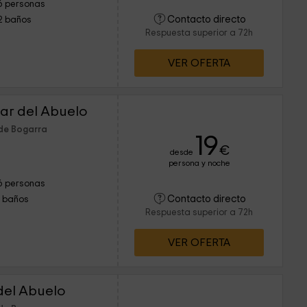
6 personas
Contacto directo
2 baños
Respuesta superior a 72h
VER OFERTA
jar del Abuelo
 de Bogarra
19
€
desde
persona y noche
6 personas
Contacto directo
1 baños
Respuesta superior a 72h
VER OFERTA
 del Abuelo