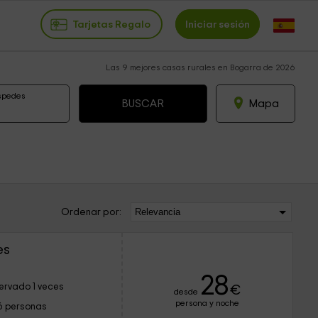
Tarjetas Regalo
Iniciar sesión
Las 9 mejores casas rurales en Bogarra de 2026
spedes
Mapa
Ordenar por:
es
28
ervado 1 veces
€
desde
persona y noche
6 personas