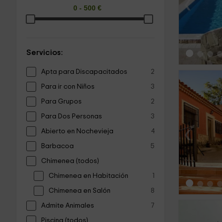
‹
Servicios:
Apta para Discapacitados
2
Para ir con Niños
3
Para Grupos
2
Para Dos Personas
3
‹
Abierto en Nochevieja
4
Barbacoa
5
Chimenea (todos)
Chimenea en Habitación
1
Chimenea en Salón
8
Admite Animales
7
Piscina (todos)