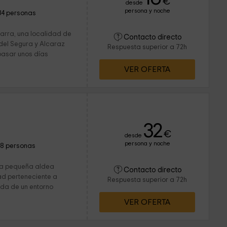
€
desde
persona y noche
34 personas
garra, una localidad de
Contacto directo
 del Segura y Alcaraz
Respuesta superior a 72h
 pasar unos días
VER OFERTA
32
€
desde
persona y noche
18 personas
una pequeña aldea
Contacto directo
ad perteneciente a
Respuesta superior a 72h
da de un entorno
VER OFERTA