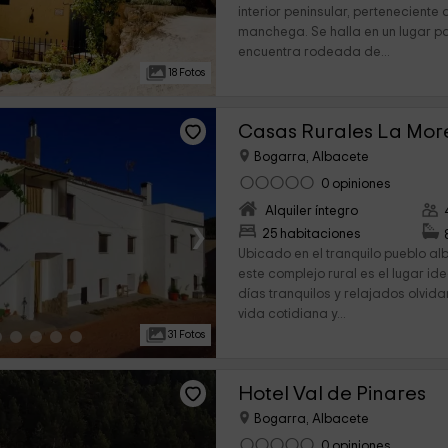
interior peninsular, perteneciente
manchega. Se halla en un lugar pa
encuentra rodeada de...
18 Fotos
Casas Rurales La Mo
Bogarra, Albacete
0 opiniones
Alquiler íntegro
›
25 habitaciones
Ubicado en el tranquilo pueblo a
este complejo rural es el lugar i
días tranquilos y relajados olvid
vida cotidiana y...
31 Fotos
Hotel Val de Pinares
Bogarra, Albacete
0 opiniones