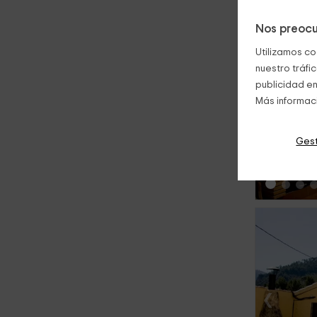
Nos preocu
Utilizamos co
nuestro tráfi
publicidad en
Más informac
‹
Gest
‹