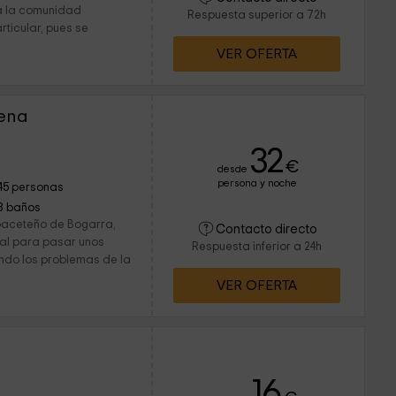
 a la comunidad
Respuesta superior a 72h
rticular, pues se
VER OFERTA
rena
32
€
desde
persona y noche
45 personas
8 baños
lbaceteño de Bogarra,
Contacto directo
deal para pasar unos
Respuesta inferior a 24h
ando los problemas de la
VER OFERTA
16