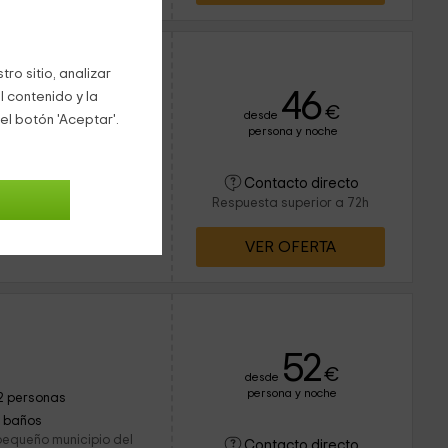
ro sitio, analizar
46
l contenido y la
€
desde
el botón 'Aceptar'.
persona y noche
6 personas
1 baños
túa en un pequeño
Contacto directo
 un lugar tranquilo y
Respuesta superior a 72h
pedes descansar,
VER OFERTA
52
€
desde
persona y noche
2 personas
1 baños
 pequeño municipio del
Contacto directo