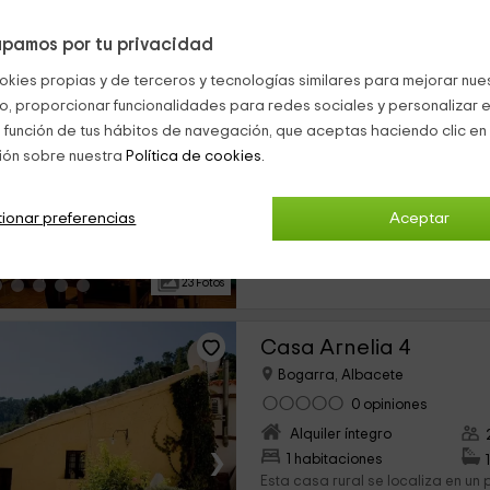
pamos por tu privacidad
Casa Arnelia 3
okies propias y de terceros y tecnologías similares para mejorar nuest
Bogarra, Albacete
co, proporcionar funcionalidades para redes sociales y personalizar e
0 opiniones
 función de tus hábitos de navegación, que aceptas haciendo clic en 
Alquiler íntegro
ión sobre nuestra
Política de cookies.
›
3 habitaciones
Esta coqueta vivienda rural se si
ionar preferencias
Aceptar
municipio albacetense. Se trata de
apartado que permite a los hués
desconectar de la...
23 Fotos
Casa Arnelia 4
Bogarra, Albacete
0 opiniones
Alquiler íntegro
›
1 habitaciones
Esta casa rural se localiza en un