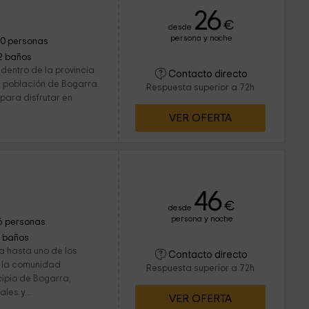
26
€
desde
persona y noche
10 personas
2 baños
dentro de la provincia
Contacto directo
a población de Bogarra.
Respuesta superior a 72h
 para disfrutar en
VER OFERTA
46
€
desde
persona y noche
6 personas
1 baños
da hasta uno de los
Contacto directo
e la comunidad
Respuesta superior a 72h
cipio de Bogarra,
les y...
VER OFERTA