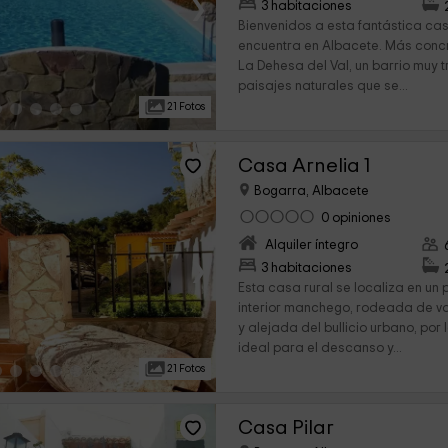
›
3 habitaciones
Bienvenidos a esta fantástica cas
encuentra en Albacete. Más conc
La Dehesa del Val, un barrio muy t
paisajes naturales que se...
21 Fotos
Casa Arnelia 1
Bogarra, Albacete
0 opiniones
Alquiler íntegro
›
3 habitaciones
Esta casa rural se localiza en un
interior manchego, rodeada de va
y alejada del bullicio urbano, por 
ideal para el descanso y...
21 Fotos
Casa Pilar