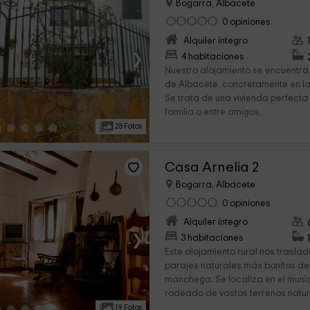
Bogarra, Albacete
0 opiniones
Alquiler íntegro
›
4 habitaciones
Nuestro alojamiento se encuentra 
de Albacete, concretamente en l
Se trata de una vivienda perfecta
familia o entre amigos,...
28 Fotos
Casa Arnelia 2
Bogarra, Albacete
0 opiniones
Alquiler íntegro
›
3 habitaciones
Este alojamiento rural nos trasla
parajes naturales más bonitos d
manchega. Se localiza en el muni
rodeado de vastos terrenos natura
19 Fotos