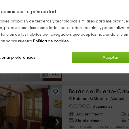
pamos por tu privacidad
Batan del Puerto- Cas
okies propias y de terceros y tecnologías similares para mejorar nuest
Paterna De Madera, Albacete
co, proporcionar funcionalidades para redes sociales y personalizar e
0 opiniones
 función de tus hábitos de navegación, que aceptas haciendo clic en 
Alquiler íntegro
ión sobre nuestra
Política de cookies.
›
2 habitaciones
Nuestro alojamiento se encuentra
ionar preferencias
Aceptar
de Paterna del Madera, que es u
para que puedas disfrutar de la p
Se trata de un espacio tranquilo...
15 Fotos
Batán del Puerto- Cas
Paterna De Madera, Albacete
0 opiniones
Alquiler íntegro
›
3 habitaciones
Nuestro alojamiento se encuentra