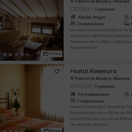
Paterna De Madera, Albacete
0 opiniones
Alquiler íntegro
›
2 habitaciones
La casona está asentada a las af
de Paterna del Madera, pertenec
Autónoma de Castilla La Mancha
la provincia de...
19 Fotos
Hostal Almenara
Paterna De Madera, Albacete
0 opiniones
Por habitaciones
›
9 habitaciones
Nuestro hostal está situado en P
localidad ubicada a 80 km de Al
caracteriza por sus casas blanc
de un bonito entorno...
18 Fotos