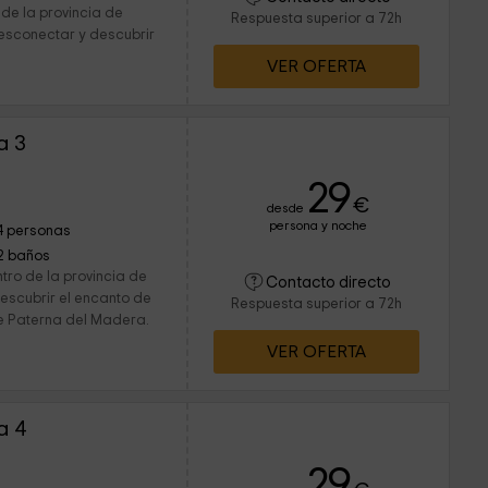
de la provincia de
Respuesta superior a 72h
esconectar y descubrir
VER OFERTA
a 3
29
€
desde
persona y noche
4 personas
2 baños
tro de la provincia de
Contacto directo
escubrir el encanto de
Respuesta superior a 72h
de Paterna del Madera.
VER OFERTA
a 4
29