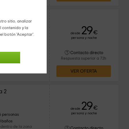
a 1
ro sitio, analizar
29
l contenido y la
€
desde
el botón 'Aceptar'.
persona y noche
4 personas
2 baños
 dentro de la zona
Contacto directo
n pueblo con encanto
Respuesta superior a 72h
rovincia de Albacete.
VER OFERTA
a 2
29
€
desde
persona y noche
6 personas
3 baños
 dentro de la zona
Contacto directo