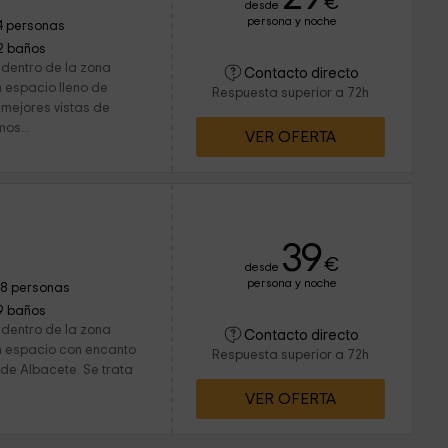
€
desde
persona y noche
4 personas
2 baños
 dentro de la zona
Contacto directo
 espacio lleno de
Respuesta superior a 72h
 mejores vistas de
mos...
VER OFERTA
a
39
€
desde
persona y noche
18 personas
9 baños
 dentro de la zona
Contacto directo
n espacio con encanto
Respuesta superior a 72h
a de Albacete. Se trata
VER OFERTA