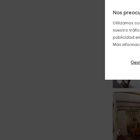
Nos preocu
Utilizamos co
nuestro tráfi
publicidad en
Más informac
‹
Gest
‹