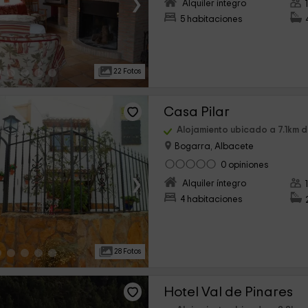
›
Alquiler íntegro
5 habitaciones
22 Fotos
Casa Pilar
Alojamiento ubicado a 7.1km 
Bogarra, Albacete
0 opiniones
›
Alquiler íntegro
4 habitaciones
28 Fotos
Hotel Val de Pinares