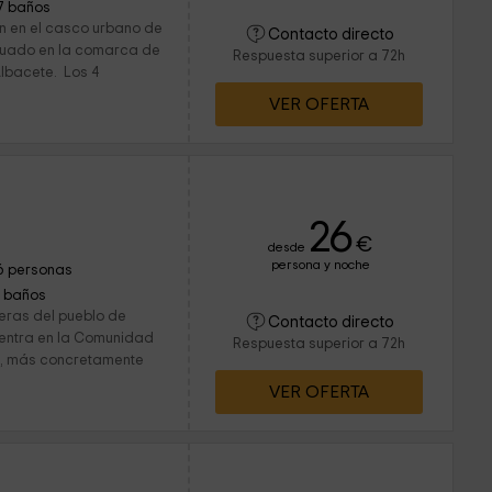
7 baños
n en el casco urbano de
Contacto directo
ituado en la comarca de
Respuesta superior a 72h
Albacete. Los 4
VER OFERTA
26
€
desde
persona y noche
6 personas
1 baños
ueras del pueblo de
Contacto directo
entra en la Comunidad
Respuesta superior a 72h
a, más concretamente
VER OFERTA