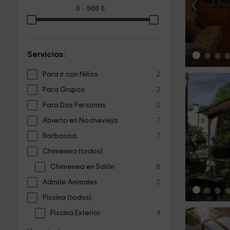
‹
Servicios:
Para ir con Niños
2
Para Grupos
2
Para Dos Personas
2
Abierto en Nochevieja
7
‹
Barbacoa
7
Chimenea (todos)
Chimenea en Salón
8
Admite Animales
2
Piscina (todos)
Piscina Exterior
4