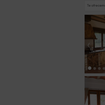
Te ofrecemo
‹