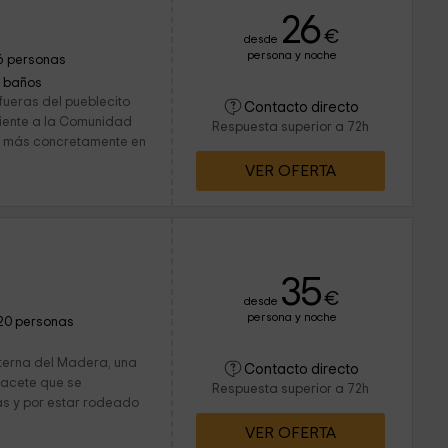
26
€
desde
persona y noche
6 personas
1 baños
ueras del pueblecito
Contacto directo
iente a la Comunidad
Respuesta superior a 72h
, más concretamente en
VER OFERTA
35
€
desde
persona y noche
20 personas
aterna del Madera, una
Contacto directo
bacete que se
Respuesta superior a 72h
as y por estar rodeado
VER OFERTA