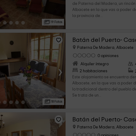
de Paterna del Madera, un rincón 
Albacete en la que vas a poder d
la provincia de...
19 Fotos
Batán del Puerto- Cas
Paterna De Madera, Albacete
0 opiniones
Alquiler íntegro
›
2 habitaciones
Este alojamiento se encuentra den
Albacete, en la que vas a poder d
lo tradicional dentro del pueblo 
Se trata de un...
18 Fotos
Batán del Puerto- Cas
Paterna De Madera, Albacete
0 opiniones