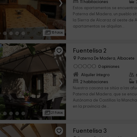
›
11 habitaciones
Estos apartamentos se encuentra
Paterna del Madera, un pueblo s
la Sierra de Alcaraz al oeste de 
apartamentos se alquilan...
15 Fotos
Fuentelisa 2
Paterna De Madera, Albacete
0 opiniones
Alquiler íntegro
›
2 habitaciones
Nuestra casona se sitúa a las af
Paterna del Madera, que se encu
Autónoma de Castillas la Manch
en la provincia de...
21 Fotos
Fuentelisa 3