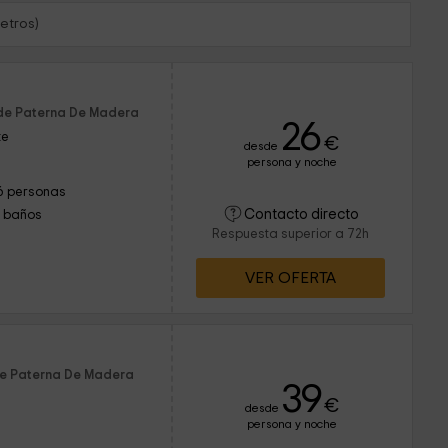
etros)
 de Paterna De Madera
26
te
€
desde
persona y noche
6 personas
Contacto directo
1 baños
Respuesta superior a 72h
VER OFERTA
de Paterna De Madera
39
€
desde
persona y noche