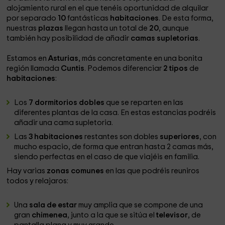
alojamiento rural en el que tenéis oportunidad de alquilar
por separado
10
fantásticas
habitaciones
. De esta forma,
nuestras
plazas
llegan hasta un total de
20
, aunque
también hay posibilidad de añadir
camas supletorias
.
Estamos en
Asturias
, más concretamente en una bonita
región llamada
Cuntis
. Podemos diferenciar
2 tipos
de
habitaciones
:
Los
7 dormitorios dobles
que se reparten en las
diferentes plantas de la casa. En estas estancias podréis
añadir una cama supletoria.
Las
3 habitaciones
restantes son dobles
superiores
, con
mucho espacio, de forma que entran hasta 2 camas más,
siendo perfectas en el caso de que viajéis en familia.
Hay varias
zonas comunes
en las que podréis reuniros
todos y relajaros:
Una
sala de estar
muy amplia que se compone de una
gran
chimenea
, junto a la que se sitúa el
televisor
, de