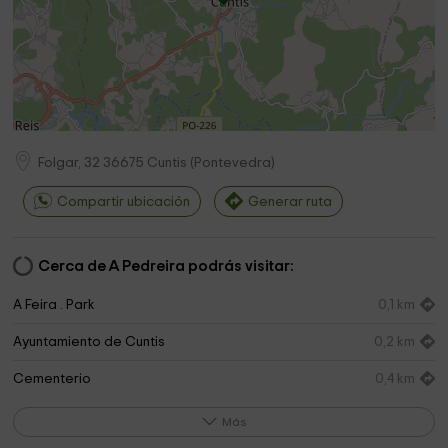
Folgar, 32
36675
Cuntis
(
Pontevedra
)
Compartir ubicación
Generar ruta
Cerca de A Pedreira podrás visitar:
A Feira . Park
0,1 km
Ayuntamiento de Cuntis
0,2 km
Cementerio
0,4 km
Centro Patelas Cuntis
0,5 km
Más