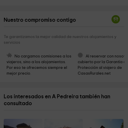
Parroquia de Santa María de Cuntis
0,5 km
Parque Marans
0,7 km
Nuestro compromiso contigo
Petróglifo Outeiro das Cartas
0,9 km
Castro De Castrolandín
1,0 km
Te garantizamos la mejor calidad de nuestros alojamientos y
servicios
Iglesia de Santa Maria
1,6 km
Santa María de Troáns
2,9 km
No cargamos comisiones a los 
Al reservar con nosotr
viajeros, sino a los alojamientos. 
cubierto por la Garantía de
Ermita de San Ildefonso
3,0 km
Por eso te ofrecemos siempre el 
Protección al viajero de 
mejor precio.
CasasRurales.net
Iglesia De Santa Cruz De Lamas
3,6 km
Cementerio de San Breixo de Arcos de Furcos
3,7 km
Los interesados en A Pedreira también han
Iglesia de San Breixo de Arcos de Furcos
3,7 km
consultado
San Martiño De Laxe
4,1 km