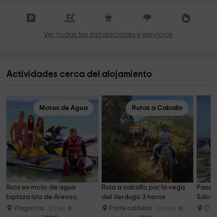
Ver todas las instalaciones y servicios
Actividades cerca del alojamiento
Motos de Agua
Rutas a Caballo
Ruta en moto de agua 
Ruta a caballo por la vega 
Paseo 
biplaza Isla de Areoso, 
del Verdugo 3 horas
Sálvor
80min
Vilagarcia
Ponte caldelas
O G
17.3 km
26.3 km