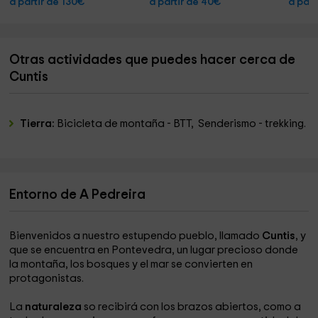
a partir de 130€
a partir de 40€
a part
Otras actividades que puedes hacer cerca de
Cuntis
Tierra:
Bicicleta de montaña - BTT, Senderismo - trekking.
Entorno de A Pedreira
Bienvenidos a nuestro estupendo pueblo, llamado
Cuntis
, y
que se encuentra en Pontevedra, un lugar precioso donde
la montaña, los bosques y el mar se convierten en
protagonistas.
La
naturaleza
so recibirá con los brazos abiertos, como a