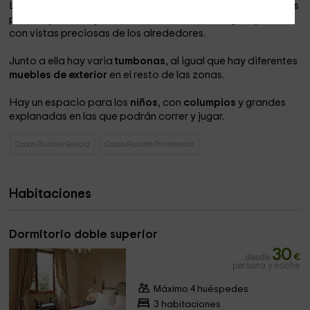
Las zonas
exteriores
son muy
amplias
y bellas. Veréis varias
plantas y zonas ajardinadas, además de una gran
piscina
con vistas preciosas de los alrededores.
Junto a ella hay varia
tumbonas
, al igual que hay diferentes
muebles de exterior
en el resto de las zonas.
Hay un espacio para los
niños
, con
columpios
y grandes
explanadas en las que podrán correr y jugar.
Casas Rurales Galicia
Casas Rurales Pontevedra
Habitaciones
Dormitorio doble superior
30
desde
€
persona y noche
Máximo 4 huéspedes
3 habitaciones