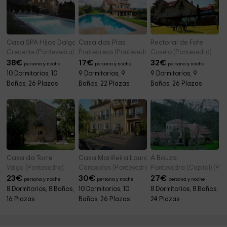
Casa SPA Hijos Dalgo
Casa das Pías
Rectoral de Fofe
Crecente (Pontevedra)
Ponteareas (Pontevedra)
Covelo (Pontevedra)
38
€
17
€
32
€
persona y noche
persona y noche
persona y noche
10 Dormitorios, 10
9 Dormitorios, 9
9 Dormitorios, 9
Baños, 26 Plazas
Baños, 22 Plazas
Baños, 26 Plazas
Casa da Torre
Casa Mariñeira Lourdes
A Bouza
Valga (Pontevedra)
Cambados (Pontevedra)
Pontevedra (Capital) (Po
23
€
30
€
27
€
persona y noche
persona y noche
persona y noche
8 Dormitorios, 8 Baños,
10 Dormitorios, 10
8 Dormitorios, 8 Baños,
16 Plazas
Baños, 26 Plazas
24 Plazas