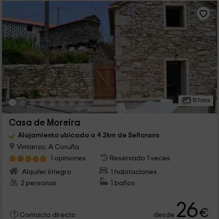
15 Fotos
Casa de Moreira
Alojamiento ubicado a 4.2km de Señorans
Vimianzo, A Coruña
1 opiniones
Reservado 1 veces
Alquiler íntegro
1 habitaciones
2 personas
1 baños
26
€
desde
Contacto directo