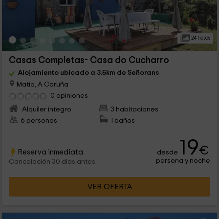
24 Fotos
Casas Completas- Casa do Cucharro
Alojamiento ubicado a 3.5km de Señorans
Matio, A Coruña
0 opiniones
Alquiler íntegro
3 habitaciones
6 personas
1 baños
19
€
Reserva inmediata
desde
persona y noche
Cancelación 30 días antes
VER OFERTA