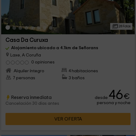
28 Fotos
Casa Da Curuxa
Alojamiento ubicado a 4.1km de Señorans
Laxe, A Coruña
0 opiniones
Alquiler íntegro
4 habitaciones
7 personas
3 baños
46
€
Reserva inmediata
desde
persona y noche
Cancelación 30 días antes
VER OFERTA