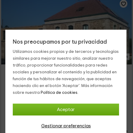
Nos preocupamos por tu privacidad
Utilizamos cookies propias y de terceros y tecnologías
30 Fotos
similares para mejorar nuestro sitio, analizar nuestro
tráfico, proporcionar funcionalidades para redes
Hotel Rústico Casa do Vento
sociales y personalizar el contenido y la publicidad en
Alojamiento ubicado a 4.0km de Señorans
función de tus hábitos de navegación, que aceptas
Baio, A Coruña
haciendo clic en el botón 'Aceptar'. Más información
0 opiniones
Reservado 1 veces
sobre nuestra
Política de cookies.
Por habitaciones
7 habitaciones
16 personas
7 baños
Aceptar
23
€
Reserva inmediata
Gestionar preferencias
desde
persona y noche
Cancelación 30 días antes