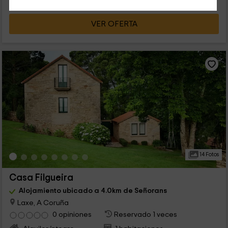
VER OFERTA
14 Fotos
Casa Filgueira
Alojamiento ubicado a 4.0km de Señorans
Laxe, A Coruña
0 opiniones
Reservado 1 veces