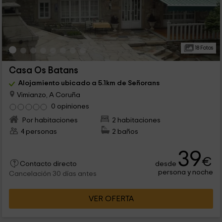
18 Fotos
Casa Os Batans
Alojamiento ubicado a 5.1km de Señorans
Vimianzo, A Coruña
0 opiniones
Por habitaciones
2 habitaciones
4 personas
2 baños
39
€
desde
Contacto directo
persona y noche
Cancelación 30 días antes
VER OFERTA