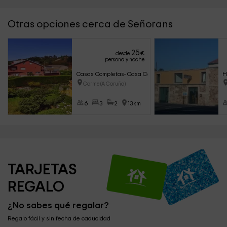
Otras opciones cerca de Señorans
25
desde
€
persona y noche
Casas Completas- Casa Caramanchón
H
Corme (A Coruña)
6
3
2
13km
TARJETAS 
REGALO
¿No sabes qué regalar?
Regalo fácil y sin fecha de caducidad