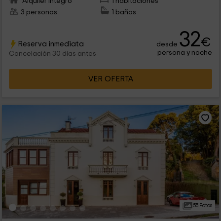
Alquiler íntegro
1 habitaciones
3 personas
1 baños
32
€
Reserva inmediata
desde
persona y noche
Cancelación 30 días antes
VER OFERTA
55 Fotos