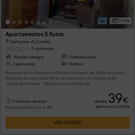
21 Fotos
Apartamentos 5 Rutas
Señorans, A Coruña
0 opiniones
Alquiler íntegro
1 habitaciones
3 personas
1 baños
Reserva en la tranquila loclidad coruñesa de Señorans para
disfrutar de unos días libres en coche por la comarca de
Tierra de Soneira. Situado en una finca de...
39
€
desde
Contacto directo
persona y noche
Respuesta inferior a 24h
VER OFERTA