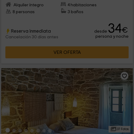
Alquiler íntegro
4 habitaciones
8 personas
3 baños
34
€
Reserva inmediata
desde
persona y noche
Cancelación 30 días antes
VER OFERTA
37 Fotos