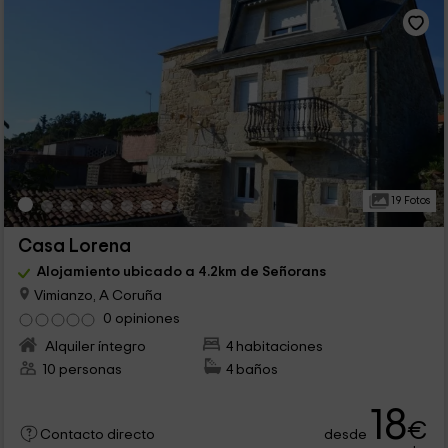
19 Fotos
Casa Lorena
Alojamiento ubicado a 4.2km de Señorans
Vimianzo, A Coruña
0 opiniones
Alquiler íntegro
4 habitaciones
10 personas
4 baños
18
€
desde
Contacto directo