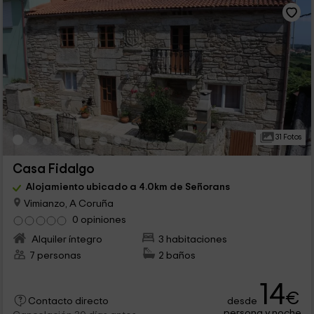
31 Fotos
Casa Fidalgo
Alojamiento ubicado a 4.0km de Señorans
Vimianzo, A Coruña
0 opiniones
Alquiler íntegro
3 habitaciones
7 personas
2 baños
14
€
desde
Contacto directo
persona y noche