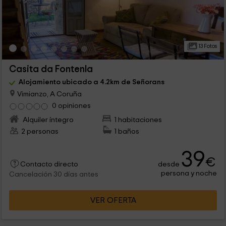
13 Fotos
Casita da Fontenla
Alojamiento ubicado a 4.2km de Señorans
Vimianzo, A Coruña
0 opiniones
Alquiler íntegro
1 habitaciones
2 personas
1 baños
39
€
desde
Contacto directo
persona y noche
Cancelación 30 días antes
VER OFERTA