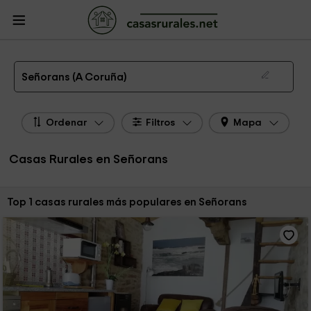
CasasRurales.net
Casas Rurales
Casas Rurales Galicia
Casas Rurales A
Coruña
Casas Rurales Señorans
Las 1 mejores casas rurales en Señorans de 2026
Señorans (A Coruña)
Ordenar
Filtros
Mapa
Casas Rurales en Señorans
Ordenar por:
Top 1 casas rurales más populares en Señorans