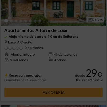
36 Fotos
Apartamentos A Torre de Laxe
Alojamiento ubicado a 4.0km de Señorans
Laxe, A Coruña
0 opiniones
Alquiler íntegro
4 habitaciones
9 personas
3 baños
29
€
Reserva inmediata
desde
persona y noche
Cancelación 30 días antes
VER OFERTA