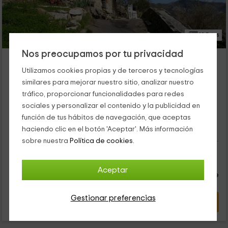
19 Fotos
Nos preocupamos por tu privacidad
La Cabaña del Beyu Pen
Amieva, Asturias
Utilizamos cookies propias y de terceros y tecnologías
4 opiniones
Reservado 8 veces
similares para mejorar nuestro sitio, analizar nuestro
tráfico, proporcionar funcionalidades para redes
Alquiler íntegro
1 habitaciones
sociales y personalizar el contenido y la publicidad en
4 personas
1 baños
función de tus hábitos de navegación, que aceptas
Nuestro alojamiento se encuentra dentro de la zona de
haciendo clic en el botón 'Aceptar'. Más información
Amieva, en el poblado de Pen, donde vas a poder disfrutar de
unas vistas con mucho encanto. Asturias es sin duda un rincón
sobre nuestra
Política de cookies.
muy tranquilo en el que vas a poder disfrutar de las mejores
45
comodidades, y donde van a poder alojarte hasta un máximo
€
Reserva inmediata
desde
de 4 personas.
Aceptar
persona y noche
Cancelación 7 días antes
Gestionar preferencias
VER OFERTA