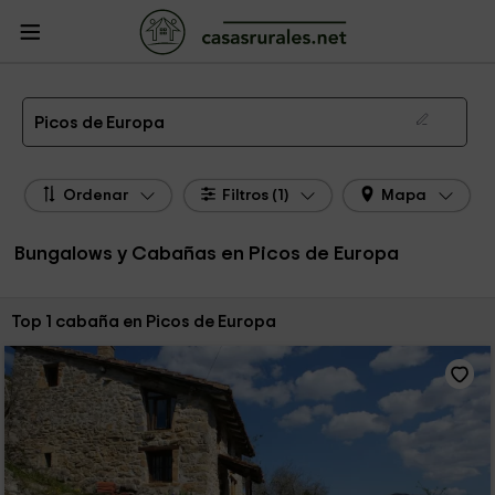
CasasRurales.net
Casas Rurales
Bungalows y Cabañas
Bungalows y
Cabañas Picos de Europa
Bungalow y Cabaña en Picos de Europa
Picos de Europa
Ordenar
Filtros (1)
Mapa
Bungalows y Cabañas en Picos de Europa
Ordenar por:
Top 1 cabaña en Picos de Europa