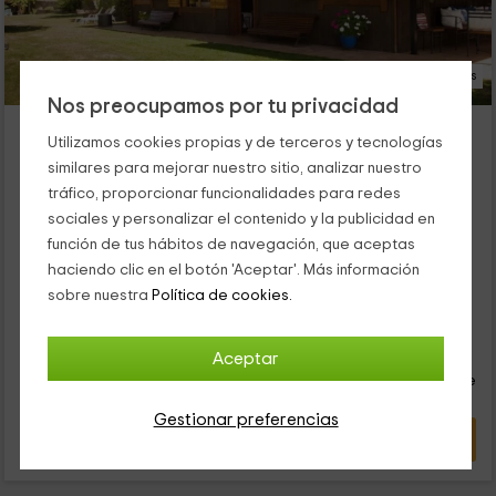
16 Fotos
Nos preocupamos por tu privacidad
Matapalacios
Utilizamos cookies propias y de terceros y tecnologías
Potes, Cantabria
similares para mejorar nuestro sitio, analizar nuestro
0 opiniones
Reservado 2 veces
tráfico, proporcionar funcionalidades para redes
Alquiler íntegro
2 habitaciones
sociales y personalizar el contenido y la publicidad en
4 personas
1 baños
función de tus hábitos de navegación, que aceptas
Esta cabaña de madera es el alojamiento perfecto para
haciendo clic en el botón 'Aceptar'. Más información
disfrutar en simbiosis con la naturaleza. Con una capacidad
sobre nuestra
Política de cookies.
para 4 personas, su interior tiene: salóin con chimenea, sofá y
televisión; cocina americana equipada; comedor con mesa
36
con sillas; 2 habitaciones dobles; y un baño. Y en el exterior un
€
Aceptar
Reserva inmediata
desde
amplio jardín con zona de barbacoa, columpios, tumbonas y
persona y noche
unas vistas espectaculares a los Picos de Europa.
Cancelación 30 días antes
Gestionar preferencias
VER OFERTA