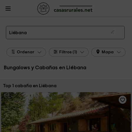
CasasRurales.net
Casas Rurales
Bungalows y Cabañas
Bungalows y
Cabañas Liébana
Bungalow y Cabaña en Liébana
Liébana
Ordenar
Filtros (1)
Mapa
Bungalows y Cabañas en Liébana
Ordenar por:
Top 1 cabaña en Liébana