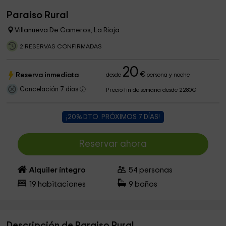
Paraiso Rural
Villanueva De Cameros, La Rioja
2 RESERVAS CONFIRMADAS
20
€
Reserva inmediata
desde
persona y noche
Cancelación 7 días
Precio fin de semana desde 2280€
¡20% DTO. PRÓXIMOS 7 DÍAS!
Reservar ahora
Alquiler íntegro
54
personas
19
habitaciones
9
baños
Descripción de Paraiso Rural