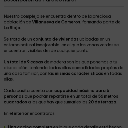
Nuestro complejo se encuentra dentro de la preciosa
población de
Villanueva de Cameros
, formando parte de
La Rioja.
Se trata de un
conjunto de viviendas
ubicadas en un
entorno natural inmejorable, en el que las zonas verdes se
encuentran visibles desde cualquier punto.
Un total de 9 casas
de madera son las que ponemos a tu
disposición, teniendo todas ellas comodidades propias de
una casa familiar, con las
mismas características
en todas
ellas.
Cada casita cuenta con
capacidad máxima para 6
personas
que podrán repartirse en un total de
56 metros
cuadrados
a los que hay que sumarles los
20 de terraza.
En el
interior
encontrarás:
Una cocina completa
en la que cada detalle está hecho