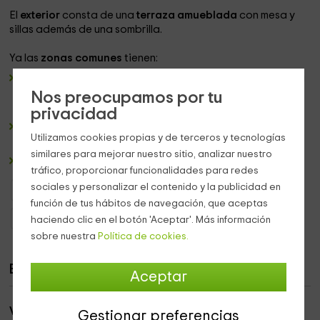
El
exterior
consta de una
terraza amueblada
con mesa y
sillas además de una sombrilla.
Ya las
zonas comunes
tienen:
Una zona de bar,
con barra y un conjunto de mesas para
que puedas tomar el aperitivo tranquilamente mientras
Nos preocupamos por tu
disfrutas del paisaje.
privacidad
Una sala de convenciones
acristalada y con varias
Utilizamos cookies propias y de terceros y tecnologías
mesas para eventos de trabajo o lúdicos.
similares para mejorar nuestro sitio, analizar nuestro
Una zona de
barbacoas
.
tráfico, proporcionar funcionalidades para redes
sociales y personalizar el contenido y la publicidad en
Bungalows y Cabañas La Rioja
función de tus hábitos de navegación, que aceptas
Bungalows y Cabañas Villanueva De Cameros
haciendo clic en el botón 'Aceptar'. Más información
sobre nuestra
Política de cookies.
Bungalows
Aceptar
Villa 6 pax 3 dormitorios
Gestionar preferencias