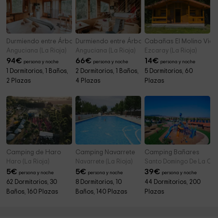
Durmiendo entre Árboles- Cabaña del Camino
Durmiendo entre Árboles- Cabaña del Río
Cabañas El Molino Viej
Anguciana (La Rioja)
Anguciana (La Rioja)
Ezcaray (La Rioja)
94
€
66
€
14
€
persona y noche
persona y noche
persona y noche
1 Dormitorios, 1 Baños,
2 Dormitorios, 1 Baños,
5 Dormitorios, 60
2 Plazas
4 Plazas
Plazas
Camping de Haro
Camping Navarrete
Camping Bañares
Haro (La Rioja)
Navarrete (La Rioja)
Santo Domingo De La Calz
5
€
5
€
39
€
persona y noche
persona y noche
persona y noche
62 Dormitorios, 30
8 Dormitorios, 10
44 Dormitorios, 200
Baños, 160 Plazas
Baños, 140 Plazas
Plazas