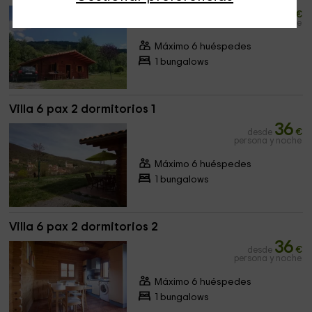
41
desde
€
persona y noche
Máximo 6 huéspedes
1 bungalows
Villa 6 pax 2 dormitorios 1
36
desde
€
persona y noche
Máximo 6 huéspedes
1 bungalows
Villa 6 pax 2 dormitorios 2
36
desde
€
persona y noche
Máximo 6 huéspedes
1 bungalows