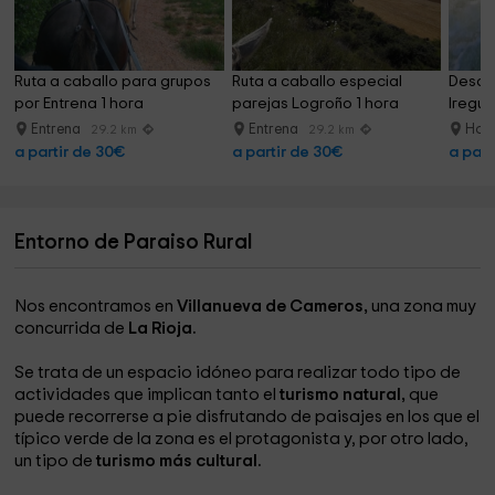
Ruta a caballo para grupos 
Ruta a caballo especial 
Descen
por Entrena 1 hora
parejas Logroño 1 hora
Iregua
Entrena
Entrena
Horn
29.2 km
29.2 km
a partir de 30€
a partir de 30€
a part
Entorno de Paraiso Rural
Nos encontramos en
Villanueva de Cameros,
una zona muy
concurrida de
La Rioja.
Se trata de un espacio idóneo para realizar todo tipo de
actividades que implican tanto el
turismo natural,
que
puede recorrerse a pie disfrutando de paisajes en los que el
típico verde de la zona es el protagonista y, por otro lado,
un tipo de
turismo más cultural.