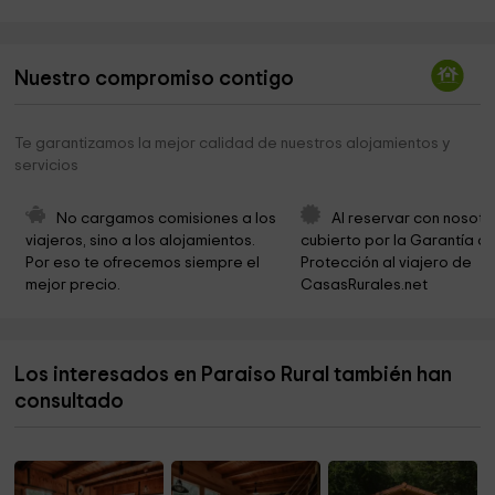
Iglesia la Asuncion
2,8 km
Ayuntamiento de Gallinero de Cameros
2,8 km
Nuestro compromiso contigo
Ayuntamiento de Almarza de Cameros
2,8 km
Ermita Virgen de la Cuesta
2,9 km
Te garantizamos la mejor calidad de nuestros alojamientos y
servicios
Cementerio
4,3 km
Puente De Ortigosa De Cameros
4,4 km
No cargamos comisiones a los 
Al reservar con nosotr
viajeros, sino a los alojamientos. 
cubierto por la Garantía de
Cuevas de Ortigosa
4,4 km
Por eso te ofrecemos siempre el 
Protección al viajero de 
mejor precio.
CasasRurales.net
Iglesia de San Miguel
4,6 km
Ayuntamiento de Ortigosa de Cameros
4,6 km
Los interesados en Paraiso Rural también han
Obispado De La Diocesis De Calahorra La Calzada
4,7 km
Y Logroño
consultado
St. Martin Church
4,7 km