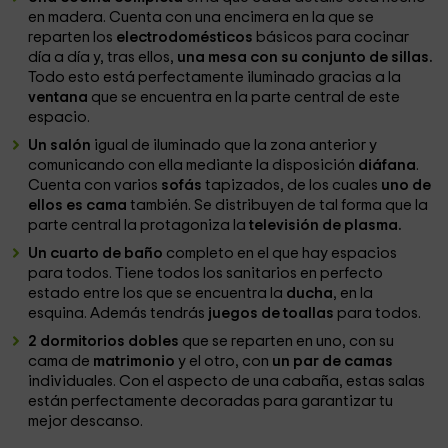
en madera. Cuenta con una encimera en la que se
reparten los
electrodomésticos
básicos para cocinar
día a día y, tras ellos,
una mesa con su conjunto de sillas.
Todo esto está perfectamente iluminado gracias a la
ventana
que se encuentra en la parte central de este
espacio.
Un salón
igual de iluminado que la zona anterior y
comunicando con ella mediante la disposición
diáfana
.
Cuenta con varios
sofás
tapizados, de los cuales
uno de
ellos es cama
también. Se distribuyen de tal forma que la
parte central la protagoniza la
televisión de plasma.
Un cuarto de baño
completo en el que hay espacios
para todos. Tiene todos los sanitarios en perfecto
estado entre los que se encuentra la
ducha
, en la
esquina. Además tendrás
juegos de toallas
para todos.
2 dormitorios dobles
que se reparten en uno, con su
cama de
matrimonio
y el otro, con
un par de camas
individuales. Con el aspecto de una cabaña, estas salas
están perfectamente decoradas para garantizar tu
mejor descanso.