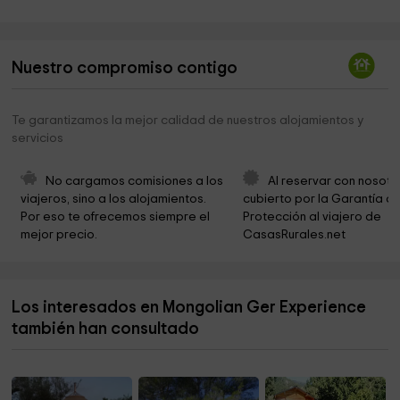
Museu de Ceràmica Popular
5,9 km
Cementerio municipal
6,1 km
Nuestro compromiso contigo
PARC BON REPÒS
6,5 km
Ayuntamiento De L Ametlla De Mar
6,6 km
Te garantizamos la mejor calidad de nuestros alojamientos y
servicios
Estany Tort
6,7 km
Cala Cementerio
6,7 km
No cargamos comisiones a los 
Al reservar con nosotr
viajeros, sino a los alojamientos. 
cubierto por la Garantía de
Cementerio municipal
6,7 km
Por eso te ofrecemos siempre el 
Protección al viajero de 
mejor precio.
CasasRurales.net
Ayuntamiento Del Perelló
6,8 km
Parròquia La Purificació de Maria
6,8 km
Los interesados en Mongolian Ger Experience
Parròquia
6,8 km
también han consultado
Gr92 Atmella De Mar
6,9 km