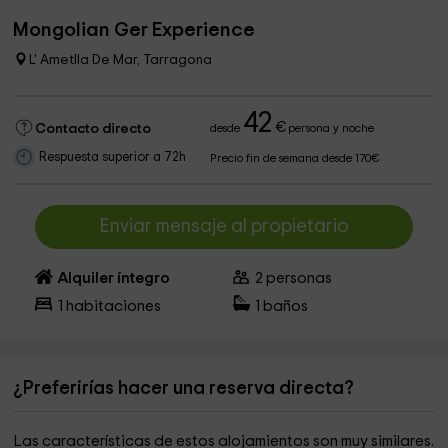
Mongolian Ger Experience
L' Ametlla De Mar, Tarragona
42
€
Contacto directo
desde
persona y noche
Respuesta superior a 72h
Precio fin de semana desde 170€
Enviar mensaje al propietario
Alquiler íntegro
2
personas
1
habitaciones
1
baños
¿Preferirías hacer una reserva directa?
Las características de estos alojamientos son muy similares.