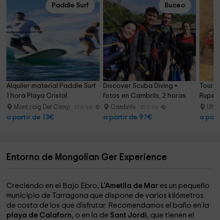
Paddle Surf
Buceo
Alquiler material Paddle Surf 
Discover Scuba Diving + 
Tour g
1 hora Playa Cristal
fotos en Cambrils, 2 horas
Rupest
Mont roig Del Camp
Cambrils
Ull
17.6 km
30.0 km
a partir de 13€
a partir de 97€
a part
Entorno de Mongolian Ger Experience
Creciendo en el Bajo Ebro,
L'Ametlla de Mar
es un pequeño
municipio de Tarragona que dispone de varios kilómetros
de costa de los que disfrutar. Recomendamos el baño en la
playa de Calaforn
, o en la de
Sant Jordi
, que tienen el