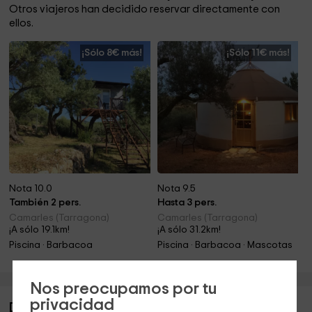
Otros viajeros han decidido reservar directamente con
ellos.
¡Sólo 8€ más!
¡Sólo 11€ más!
Nota 10.0
Nota 9.5
También 2 pers.
Hasta 3 pers.
Camarles (Tarragona)
Camarles (Tarragona)
¡A sólo 19.1km!
¡A sólo 31.2km!
Piscina · Barbacoa
Piscina · Barbacoa · Mascotas
Nos preocupamos por tu
privacidad
Descripción de Mongolian Ger Experience