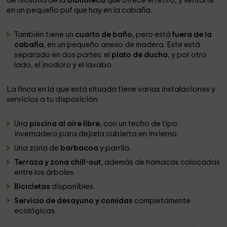
de filosofía de la
biblioteca
que ofrece el retiro, y sentarte
en un pequeño puf que hay en la cabaña.
También tiene un
cuarto de baño
, pero está
fuera de la
cabaña
, en un pequeño anexo de madera. Este está
separado en dos partes: el
plato de ducha
, y por otro
lado, el inodoro y el lavabo.
La finca en la que está situada tiene varias instalaciones y
servicios a tu disposición:
Una
piscina al aire libre
, con un techo de tipo
invernadero para dejarla cubierta en invierno.
Una zona de
barbacoa
y parrila.
Terraza y zona chill-out
, además de hamacas colocadas
entre los árboles.
Bicicletas
disponibles.
Servicio de desayuno y comidas
completamente
ecológicas.