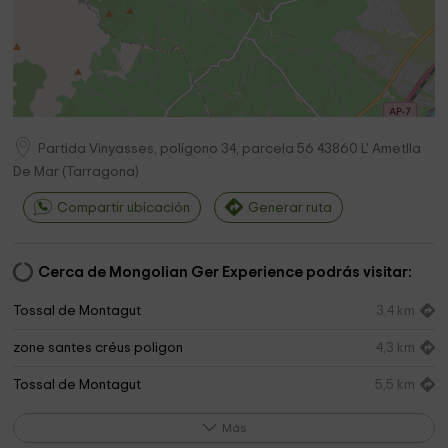
Partida Vinyasses, polígono 34, parcela 56
43860
L' Ametlla
De Mar
(
Tarragona
)
Compartir ubicación
Generar ruta
Cerca de Mongolian Ger Experience podrás visitar:
Tossal de Montagut
3,4 km
zone santes créus poligon
4,3 km
Tossal de Montagut
5,5 km
Jardinería Casanova
5,7 km
Más