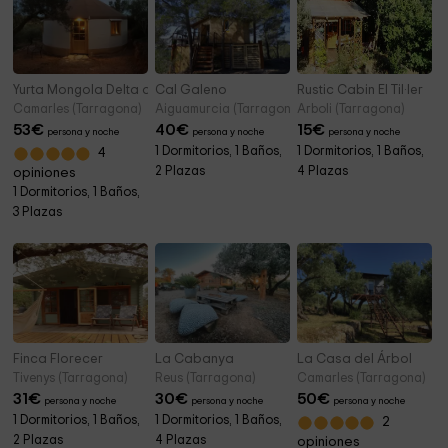
Yurta Mongola Delta del Ebro
Cal Galeno
Rustic Cabin El Til·ler
Camarles (Tarragona)
Aiguamurcia (Tarragona)
Arboli (Tarragona)
53
€
40
€
15
€
persona y noche
persona y noche
persona y noche
1 Dormitorios, 1 Baños,
1 Dormitorios, 1 Baños,
4
2 Plazas
4 Plazas
opiniones
1 Dormitorios, 1 Baños,
3 Plazas
Finca Florecer
La Cabanya
La Casa del Árbol
Tivenys (Tarragona)
Reus (Tarragona)
Camarles (Tarragona)
31
€
30
€
50
€
persona y noche
persona y noche
persona y noche
1 Dormitorios, 1 Baños,
1 Dormitorios, 1 Baños,
2
2 Plazas
4 Plazas
opiniones