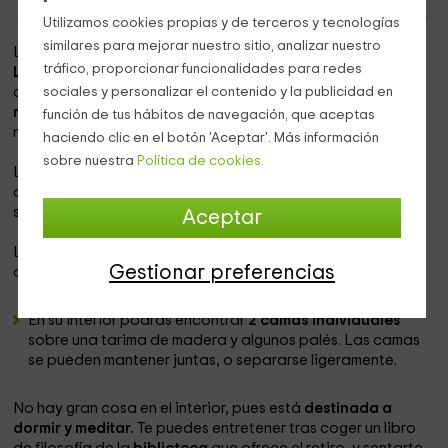
Utilizamos cookies propias y de terceros y tecnologías
similares para mejorar nuestro sitio, analizar nuestro
La estancia en esta
yurta mongola
a las afueras de
tráfico, proporcionar funcionalidades para redes
L'Ametlla de Mar (Tarragona)
te permitirá reencontrarte
contigo mismo. Forma parte de un
sociales y personalizar el contenido y la publicidad en
retiro de yoga y
meditación
en el que podrás desconectar durante unos
función de tus hábitos de navegación, que aceptas
necesarios días.
haciendo clic en el botón 'Aceptar'. Más información
sobre nuestra
Política de cookies.
La yurta está construida en medio de un
campo de olivos
,
donde podrás observar el crecimiento de las aceitunas y
sentirte aislado y tranquilo.
Aceptar
La capacidad de la cabaña es de
2 personas
, indicada
Gestionar preferencias
así para retiros íntimos o solitarios.
En su interior podrás encontrar
2 camas individuales
sobre una tarima de madera y algunos palés. Las camas
se pueden mantener juntas, o separarse ligeramente.
No hay gran cosa en el interior, pues está
destinada a
dormir y meditar.
Te puedes entretener tras coger un libro