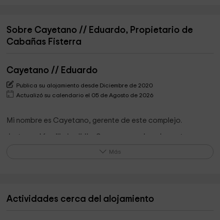
Sobre Cayetano // Eduardo, Propietario de
Cabañas Fisterra
Cayetano // Eduardo
Publica su alojamiento desde Diciembre de 2020
Actualizó su calendario el 05 de Agosto de 2026
Mi nombre es Cayetano, gerente de este complejo.
Junto a mi familia lo dirijo. Somos un equipo de gente
cercana y humilde, no somos profesionales, pero ponemos
Más
todo nuestro empeño en ello.
Nuestro objetivo es que el cliente disfrute de una
experiencia agradable y desee volver.
Actividades cerca del alojamiento
Lo que destaca el propietario de su alojamiento