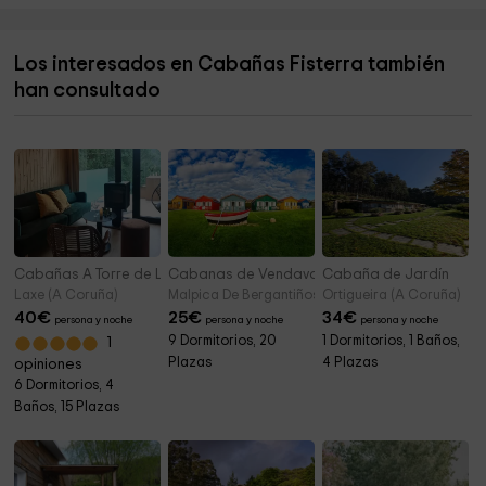
Carnota: situada a 30 minutos en coche de Fisterra,
Cementerio Parroquial San Xoan Sardiñeiro
4,4 km
destacamos la playa de Boca do Río de 7 km de extensión y
el horreo más largo de España.
Los interesados en Cabañas Fisterra también
Alto De Estorde
5,6 km
han consultado
Cementerio municipal
6,7 km
Cabañas A Torre de Laxe
Cabanas de Vendaval
Cabaña de Jardín
Laxe (A Coruña)
Malpica De Bergantiños (A Coruña)
Ortigueira (A Coruña)
40
€
25
€
34
€
persona y noche
persona y noche
persona y noche
9 Dormitorios, 20
1 Dormitorios, 1 Baños,
1
Plazas
4 Plazas
opiniones
6 Dormitorios, 4
Baños, 15 Plazas