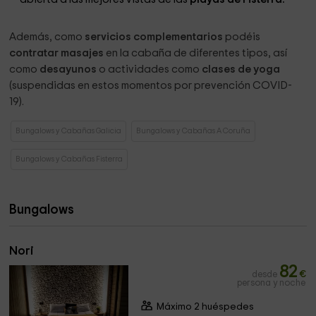
Además, como
servicios complementarios
podéis
contratar masajes
en la cabaña de diferentes tipos, así
como
desayunos
o actividades como
clases de yoga
(suspendidas en estos momentos por prevención COVID-
19).
Bungalows y Cabañas Galicia
Bungalows y Cabañas A Coruña
Bungalows y Cabañas Fisterra
Bungalows
Nori
82
desde
€
persona y noche
Máximo 2 huéspedes