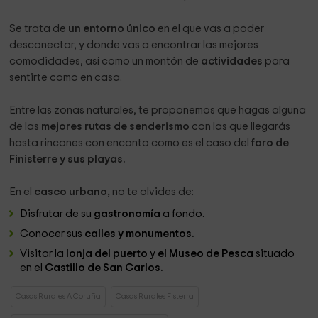
lujo.
También tenemos servicio de comidas en la cabaña.
Se trata de
un entorno único
en el que vas a poder
Disponemos del restaurante Cabañas Fisterra y ofrecemos
desconectar, y donde vas a encontrar las mejores
llevar el desayuno, la comida y cena bajo petición al
comodidades, así como un montón de
actividades
para
huésped hasta la cabaña sin necesidad de moverse
sentirte como en casa.
durante toda la estancia. Una amplia carta de comidas y
bebidas es ofrecida al cliente cuando se aloja en nuestras
Entre las zonas naturales, te proponemos que hagas alguna
instalaciones.
de las
mejores rutas de senderismo
con las que llegarás
hasta rincones con encanto como es el caso del
faro de
Además, en estos momentos que estamos viviendo con la
Finisterre y sus playas.
crisis del covid19, destacaríamos la seguridad que
aportamos al cliente para su estancia, ya que puede
En el
casco urbano,
no te olvides de:
alojarse en una cabaña independiente del resto de
huéspedes, sin circular por zonas comunes o sin necesidad
Disfrutar de su
gastronomía
a fondo.
de pasar por recepción.
Conocer sus
calles y monumentos.
Estamos instalados en un entorno rural, rodeado de
Visitar la
lonja del puerto
y
el Museo de Pesca
situado
en el
Castillo de San Carlos.
naturaleza, situados en la entrada del pueblo y lejos del
estrés de la ciudad. Consideramos que somos una
Casas Rurales A Coruña
Casas Rurales Fisterra
oportunidad excelente para una escapada de romántica y