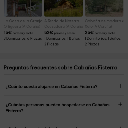
La Casa de la Granja
A Tenda de Naterra
Cabaña de madera en 
Ortigueira (A Coruña)
Couzadoiro (A Coruña)
Xalo (A Coruña)
15
€
52
€
25
€
persona y noche
persona y noche
persona y noche
3 Dormitorios, 6 Plazas
1 Dormitorios, 1 Baños,
1 Dormitorios, 1 Baños,
2 Plazas
2 Plazas
Preguntas frecuentes sobre Cabañas Fisterra
¿Cuánto cuesta alojarse en Cabañas Fisterra?
¿Cuántas personas pueden hospedarse en Cabañas
Fisterra?