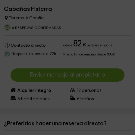
Cabañas Fisterra
Fisterra, A Coruña
6 RESERVAS CONFIRMADAS
82
€
Contacto directo
desde
persona y noche
Respuesta superior a 72h
Precio fin de semana desde 330€
Enviar mensaje al propietario
Alquiler íntegro
12
personas
6
habitaciones
6
baños
¿Preferirías hacer una reserva directa?