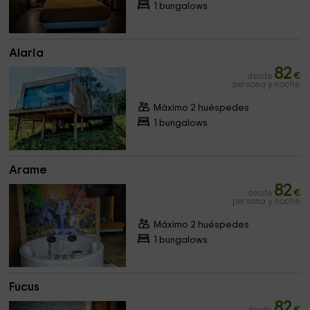
1 bungalows
Alaria
82
desde
€
persona y noche
Máximo 2 huéspedes
1 bungalows
Arame
82
desde
€
persona y noche
Máximo 2 huéspedes
1 bungalows
Fucus
82