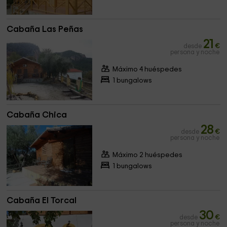
Cabaña Las Peñas
21
desde
€
persona y noche
Máximo 4 huéspedes
1 bungalows
Cabaña Chica
28
desde
€
persona y noche
Máximo 2 huéspedes
1 bungalows
Cabaña El Torcal
30
desde
€
persona y noche