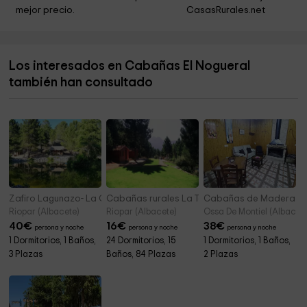
mejor precio.
CasasRurales.net
Los interesados en Cabañas El Nogueral
también han consultado
Zafiro Lagunazo- La Cabaña del Lago
Cabañas rurales La Toma del Agua
Cabañas de Madera Los
Riopar (Albacete)
Riopar (Albacete)
Ossa De Montiel (Albacete
40
€
16
€
38
€
persona y noche
persona y noche
persona y noche
1 Dormitorios, 1 Baños,
24 Dormitorios, 15
1 Dormitorios, 1 Baños,
3 Plazas
Baños, 84 Plazas
2 Plazas