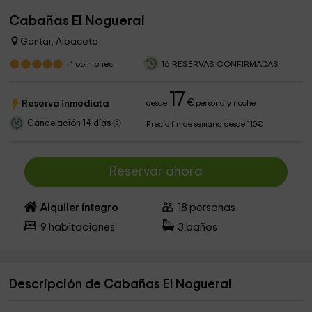
Cabañas El Nogueral
Gontar, Albacete
4
opiniones
16 RESERVAS CONFIRMADAS
17
€
Reserva inmediata
desde
persona y noche
Cancelación 14 días
Precio fin de semana desde 110€
Reservar ahora
Alquiler íntegro
18
personas
9
habitaciones
3
baños
Descripción de Cabañas El Nogueral