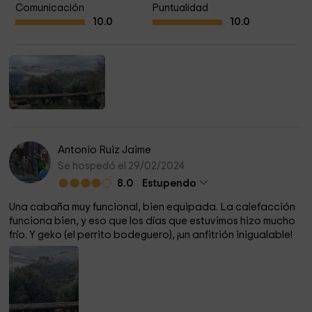
pegada a otras cabañas y cuenta con una zona de
Comunicación
Puntualidad
10.0
10.0
barbacoa y terraza individual.
En medio de todas las cabañas está la piscina, que es lo
suficientemente grande para estar cómodo aunque hayan
mas huéspedes.
¿Que se puede hacer en los alrededores?
Antonio Ruiz Jaime
Gontar está en plena montaña y rodeada de gran cantidad
Se hospedó el 29/02/2024
de posibilidades, desde rutas gastronómicas tipicas de la
8.0
Estupendo
sierra hasta las más complicadas rutas de senderismo,
barranquismo u otras actividades.
Una cabaña muy funcional, bien equipada. La calefacción
funciona bien, y eso que los días que estuvimos hizo mucho
frío. Y geko (el perrito bodeguero), ¡un anfitrión inigualable!
Simplemente pasear por la aldea de Gontar es un placer,
visitar sus barrios, sus fuentes o sentarse bajo un nogal ya
es algo único.
Puedes recorrer más de 20 senderos diferentes y de todos