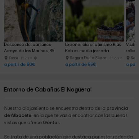
Descenso del barranco 
Experiencia enoturismo Rías 
Visita
Arroyo de los Marines, 4h
Baixas media jornada
taller
Yeste
Segura De La Sierra
Segu
18.2 km
25.6 km
a partir de 50€
a partir de 55€
a part
Entorno de Cabañas El Nogueral
Nuestro alojamiento se encuentra dentro de la
provincia
de Albacete,
en la que te vas a encontrar con las buenas
vistas que ofrece
Góntar.
Se trata de una población que destaca por estar rodeada