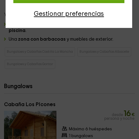
Gestionar preferencias
Ya en las
zonas exteriores que son comunes
, tenemos:
Un
espacio verde
muy amplio en el que disfrutar de su
piscina
.
Una
zona con barbacoas
y muebles de exterior.
Bungalows y Cabañas Castilla La Mancha
Bungalows y Cabañas Albacete
Bungalows y Cabañas Gontar
Bungalows
Cabaña Los Picones
16
desde
€
persona y noche
Máximo 6 huéspedes
1 bungalows