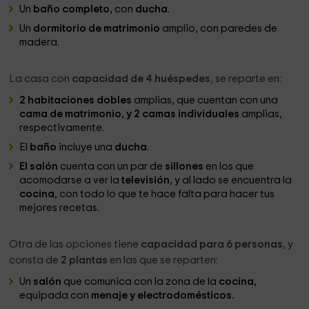
Un
baño completo,
con
ducha
.
Un
dormitorio de matrimonio
amplio, con paredes de
madera.
La casa con
capacidad de 4 huéspedes
, se reparte en:
2 habitaciones dobles
amplias, que cuentan con una
cama de matrimonio, y 2 camas individuales
amplias,
respectivamente.
El
baño
incluye una
ducha
.
El salón
cuenta con un par de
sillones
en los que
acomodarse a ver la
televisión
, y al lado se encuentra la
cocina
, con todo lo que te hace falta para hacer tus
mejores recetas.
Otra de las opciones tiene
capacidad para 6 personas
, y
consta de
2 plantas
en las que se reparten:
Un
salón
que comunica con la zona de la
cocina
,
equipada con
menaje y electrodomésticos.