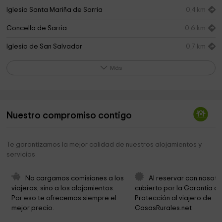
Iglesia Santa Mariña de Sarria
0,4 km
Concello de Sarria
0,6 km
Iglesia de San Salvador
0,7 km
Castelo de Sarria
0,7 km
Más
Parque do Chanto
0,8 km
Paseo das Aceas
1,9 km
Nuestro compromiso contigo
Igrexa de San Fiz de Reimóndez
3,1 km
Igrexa de Santa María de Albán
3,6 km
Te garantizamos la mejor calidad de nuestros alojamientos y
servicios
Ermida Dos Remedios
4,0 km
Igrexa de San Pedro de Froián
5,2 km
No cargamos comisiones a los 
Al reservar con nosotr
viajeros, sino a los alojamientos. 
cubierto por la Garantía de
Igrexa de Santo Estevo de Reiriz
5,3 km
Por eso te ofrecemos siempre el 
Protección al viajero de 
mejor precio.
CasasRurales.net
Iglesia Sta. Uxia de Pascais
7,2 km