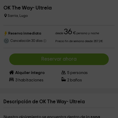
OK The Way- Ultreia
Sarria, Lugo
36
€
Reserva inmediata
desde
persona y noche
Cancelación 30 días
Precio fin de semana desde 357.2€
Reservar ahora
Alquiler íntegro
5
personas
3
habitaciones
2
baños
Descripción de OK The Way- Ultreia
Nuestro alojamiento se encuentra dentro de la
zona