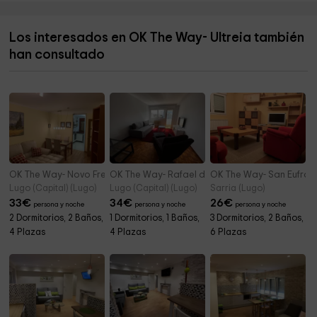
Cementerio de Santalla de Pascais
7,2 km
Los interesados en OK The Way- Ultreia también
Igrexa de Santalla de Pascais
7,2 km
han consultado
Cementerio de Quintela
7,6 km
OK The Way- Novo Freiré
OK The Way- Rafael de Vega
OK The Way- San Eufras
Lugo (Capital) (Lugo)
Lugo (Capital) (Lugo)
Sarria (Lugo)
33
€
34
€
26
€
persona y noche
persona y noche
persona y noche
2 Dormitorios, 2 Baños,
1 Dormitorios, 1 Baños,
3 Dormitorios, 2 Baños,
4 Plazas
4 Plazas
6 Plazas