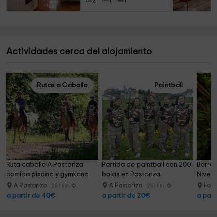
2
1
1
Actividades cerca del alojamiento
Rutas a Caballo
Paintball
Ruta caballo A Pastoriza 
Partida de paintball con 200 
Barran
comida piscina y gymkana
bolas en Pastoriza
Nivel 
A Pastoriza
A Pastoriza
Folg
28.1 km
28.1 km
a partir de 40€
a partir de 20€
a part