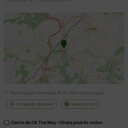
Casas Rurales Lugo
Casas Rurales Sarria
Rúa Gregorio Fernández, 15 1A
27600
Sarria
(
Lugo
)
Compartir ubicación
Generar ruta
Cerca de OK The Way- Ultreia podrás visitar: