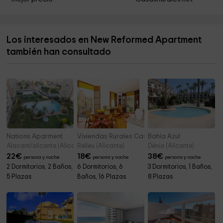
Museo Arqueológico de Alicante MARQ
5,7 km
Parroquia Ortodoxa de San Andrés y San Nicolás
5,8 km
Los interesados en New Reformed Apartment
Iglesia Cristo Vive
5,9 km
también han consultado
Ayuntamiento de El Campello
6,1 km
Nations Aparment
Viviendas Rurales Casa Escrivá
Bahía Azul
Alacant/alicante (Alicante)
Relleu (Alicante)
Dénia (Alicante)
22
€
18
€
38
€
persona y noche
persona y noche
persona y noche
2 Dormitorios, 2 Baños,
6 Dormitorios, 6
3 Dormitorios, 1 Baños,
5 Plazas
Baños, 16 Plazas
8 Plazas