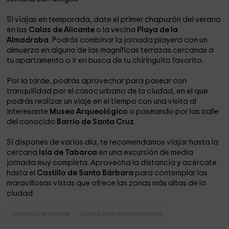
Si viajas en temporada, date el primer chapuzón del verano
en las
Calas de Alicante
o la vecina
Playa de la
Almadraba
. Podrás combinar la jornada playera con un
almuerzo en alguno de las magníficas terrazas cercanas a
tu apartamento o ir en busca de tu chiringuito favorito.
Por la tarde, podrás aprovechar para pasear con
tranquilidad por el casoc urbano de la ciudad, en el que
podrás realizar un viaje en el tiempo con una visita al
interesante
Museo Arqueológico
o paseando por las calle
del conocido
Barrio de Santa Cruz
.
Si dispones de varios día, te recomendamos viajar hasta la
cercana
Isla de Tabarca
en una excursión de media
jornada muy completa. Aprovecha la distancia y acércate
hasta el
Castillo de Santa Bárbara
para contemplar las
maravillosas vistas que ofrece las zonas más altas de la
ciudad.
Casas Rurales Alicante
Casas Rurales Alacant/alicante