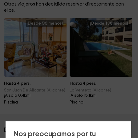
Otros viajeros han decidido reservar directamente con
ellos.
¡Desde 5€ menos!
¡Desde 13€ menos!
Hasta 4 pers.
Hasta 4 pers.
San Juan De Alicante (Alicante)
La Venteta (Alicante)
¡A sólo 0.4km!
¡A sólo 15.1km!
Piscina
Piscina
Descripción de New Reformed Apartment
Nos preocupamos por tu