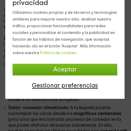
privacidad
Disfruta por unos días del mar de Levante en nuestro
Utilizamos cookies propias y de terceros y tecnologías
maravilloso apartamento de
Alicante
. A menos de 300
similares para mejorar nuestro sitio, analizar nuestro
metros de la playa, te encantará disfrutar de su
terraza al
tráfico, proporcionar funcionalidades para redes
aire libre
al final del día.
sociales y personalizar el contenido y la publicidad en
Podrás reservar un apartamento completamente
función de tus hábitos de navegación, que aceptas
reformado y muy luminoso que te encantará por su
haciendo clic en el botón 'Aceptar'. Más información
decoración moderna. Con un total de
dos habitaciones
,
sobre nuestra
Política de cookies.
ofrece una capacidad de hasta
cinco personas:
Cocina americana integrada
: Podrás disfrutar de un
Aceptar
diseño moderno de cocina en el que poder disfrutar de
todos los electrodomésticos necesarios, como
lavavajillas y horno
, para poder preparar los menús
Gestionar preferencias
necesarios para tus vacaciones. Integrada en el mismo
espacio que el salón, su diseño, en tonos suaves y
madera te resultará muy acogedor.
Salón -comedor climatizado
: A tu llegada podrás
contemplar las vistas desde los
magníficos ventanales
junto a los que encontrarás una mesa de comedor en la
que poder disfrutar de buenas sobremesas. En ella,