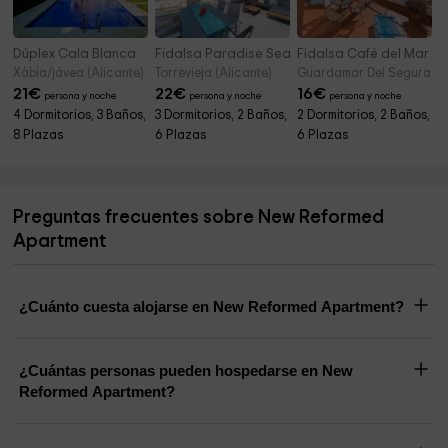
Dúplex Cala Blanca
Fidalsa Paradise Sea Punta Prima
Fidalsa Café del Mar
Xàbia/jávea (Alicante)
Torrevieja (Alicante)
Guardamar Del Segura (Al
21
€
22
€
16
€
persona y noche
persona y noche
persona y noche
4 Dormitorios, 3 Baños,
3 Dormitorios, 2 Baños,
2 Dormitorios, 2 Baños,
8 Plazas
6 Plazas
6 Plazas
Preguntas frecuentes sobre New Reformed
Apartment
¿Cuánto cuesta alojarse en New Reformed Apartment?
¿Cuántas personas pueden hospedarse en New
Reformed Apartment?