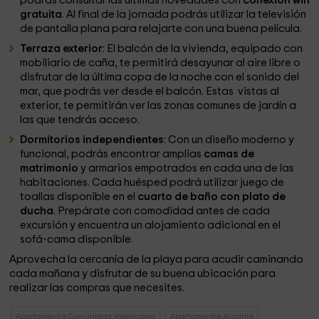
podrás consultar las últimas novedades con
conexión wifi
gratuita
. Al final de la jornada podrás utilizar la televisión
de pantalla plana para relajarte con una buena película.
Terraza exterior
: El balcón de la vivienda, equipado con
mobiliario de caña, te permitirá desayunar al aire libre o
disfrutar de la última copa de la noche con el sonido del
mar, que podrás ver desde el balcón. Estas vistas al
exterior, te permitirán ver las zonas comunes de jardín a
las que tendrás acceso.
Dormitorios independientes
: Con un diseño moderno y
funcional, podrás encontrar amplias
camas de
matrimonio
y armarios empotrados en cada una de las
habitaciones. Cada huésped podrá utilizar juego de
toallas disponible en el
cuarto de baño con plato de
ducha
. Prepárate con comodidad antes de cada
excursión y encuentra un alojamiento adicional en el
sofá-cama disponible.
Aprovecha la cercanía de la playa para acudir caminando
cada mañana y disfrutar de su buena ubicación para
realizar las compras que necesites.
Apartamentos Comunidad Valenciana
Apartamentos Alicante