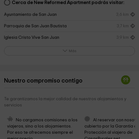
Cerca de New Reformed Apartment podrás visitar:
Ayuntamiento de San Juan
3,6 km
Parroquia de San Juan Bautista
3,7 km
Iglesia Cristo Vive San Juan
3,9 km
Iglesia del Buen Pastor
3,9 km
Más
Ermita El Calvari
5,2 km
Iglesia Mutxamel
5,2 km
Nuestro compromiso contigo
Ayuntamiento de Mutxamel
5,3 km
Ayuntamiento de Mutxamel
5,3 km
Te garantizamos la mejor calidad de nuestros alojamientos y
servicios
Ermita De Sant Antoni
5,3 km
Ayuntamiento De Mutxamel-Oficina Municipal De
5,4 km
No cargamos comisiones a los 
Al reservar con nosotr
Atención Al Ciudadano
viajeros, sino a los alojamientos. 
cubierto por la Garantía de
Por eso te ofrecemos siempre el 
Protección al viajero de 
Ayuntamiento de Mutxamel
5,5 km
mejor precio.
CasasRurales.net