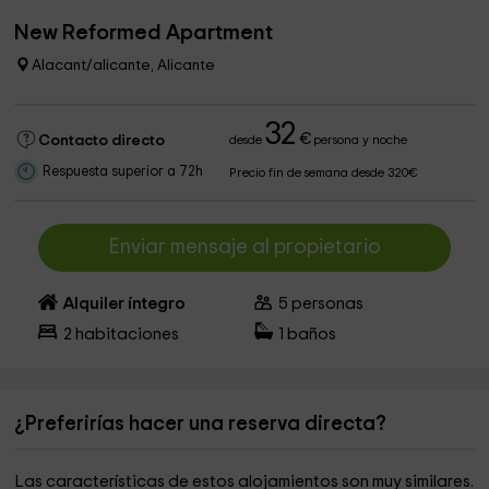
New Reformed Apartment
Alacant/alicante, Alicante
32
€
Contacto directo
desde
persona y noche
Respuesta superior a 72h
Precio fin de semana desde 320€
Enviar mensaje al propietario
Alquiler íntegro
5
personas
2
habitaciones
1
baños
¿Preferirías hacer una reserva directa?
Las características de estos alojamientos son muy similares.