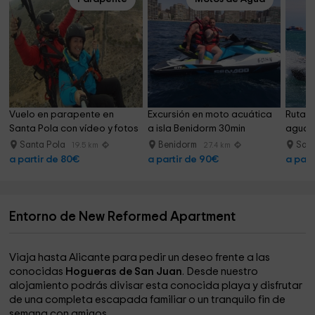
Vuelo en parapente en 
Excursión en moto acuática 
Ruta a
Santa Pola con vídeo y fotos
a isla Benidorm 30min
agua c
Santa Pola
Benidorm
San
19.5 km
27.4 km
a partir de 80€
a partir de 90€
a part
Entorno de New Reformed Apartment
Viaja hasta Alicante para pedir un deseo frente a las
conocidas
Hogueras de San Juan
. Desde nuestro
alojamiento podrás divisar esta conocida playa y disfrutar
de una completa escapada familiar o un tranquilo fin de
semana con amigos.