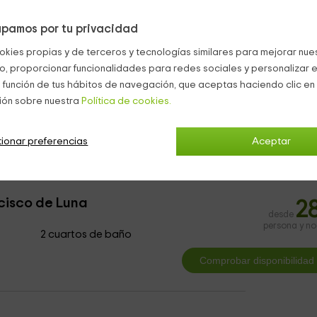
te alojamiento hay espacio
para 2 personas
que van a encontra
n bañera de hidromasaje. También consta de cocina completa
pamos por tu privacidad
personas
que van a encontrar un dormitorio amplio, con baño
okies propias y de terceros y tecnologías similares para mejorar nuest
co, proporcionar funcionalidades para redes sociales y personalizar e
 función de tus hábitos de navegación, que aceptas haciendo clic en 
rsonas
que dispone de un dormitorio de matrimonio, baño comp
ión sobre nuestra
Política de cookies.
tamentos Alcaraz
ionar preferencias
Aceptar
cisco de Luna
2
desde
persona y n
2 cuartos de baño