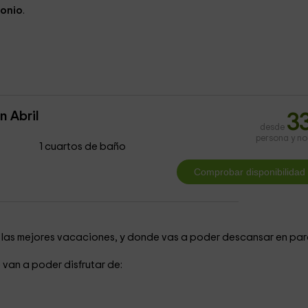
onio
.
 Abril
3
desde
persona y n
1 cuartos de baño
e las mejores vacaciones, y donde vas a poder descansar en par
e van a poder disfrutar de: