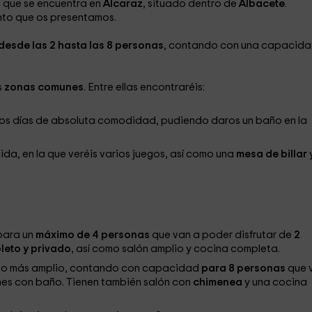
l que se encuentra en
Alcaraz
, situado dentro de
Albacete
.
ento que os presentamos.
desde las 2 hasta las 8 personas
, contando con una capacida
s
zonas comunes
. Entre ellas encontraréis:
 unos días de absoluta comodidad, pudiendo daros un baño en la
uida, en la que veréis varios juegos, así como una
mesa de billar
para un
máximo de 4 personas
que van a poder disfrutar de
2
eto y privado
, así como salón amplio y cocina completa.
nto más amplio, contando con capacidad
para 8 personas
que 
nes con baño. Tienen también salón con
chimenea
y una cocina