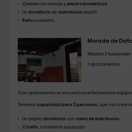
Cocina
con menaje y
electrodomésticos
.
Un
dormitorio
de
matrimonio
amplio.
Baño
completo.
Morada de Doña
Máximo 2 huéspedes
1 apartamentos
Este apartamento se encuentra perfectamente equipad
Tenemos
capacidad para 2 personas,
que van a encont
Un amplio
dormitorio
con
cama de matrimonio.
El
baño
, totalmente equipado.