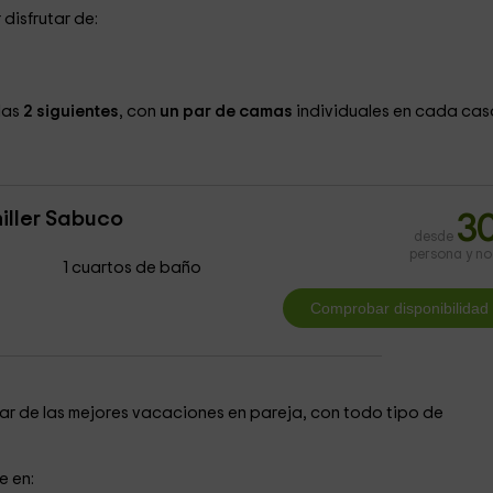
disfrutar de:
las
2 siguientes
, con
un par de camas
individuales en cada cas
iller Sabuco
3
desde
persona y n
1 cuartos de baño
r de las mejores vacaciones en pareja, con todo tipo de
e en: