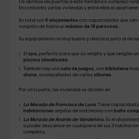
Os abrimos las puertas a este fantástico complejo rura
Encontraréis varias viviendas y entre ellas el apartam
En total son
5 alojamientos
con capacidades que van
conjunto de hasta un
máximo de 18 personas.
Su equipamiento es muy bueno y destaca junto al de la
El
spa
, perfecto para que os relajéis y que tengáis
piscina climatizada
.
También hay una
sala de juegos
, con
biblioteca
incl
diana
, acompañados de varios
sillones
.
Por otra parte, las viviendas se dividen en:
La Morada de Francisco de Luna
. Tiene capacidad 
habitaciones
amplias de matrimonio con
baño compl
La Morada de Andrés de Vandelvira.
Es el alojamie
a poder descansar en cualquiera de sus 3 habitacio
completa,