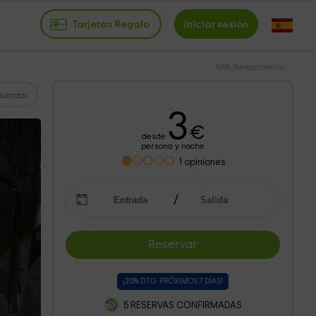
Tarjetas Regalo
Iniciar sesión
SPA Renacimiento
Guardar
3
€
desde
persona y noche
1
opiniones
Reservar
¡20% DTO. PRÓXIMOS 7 DÍAS!
5 RESERVAS CONFIRMADAS