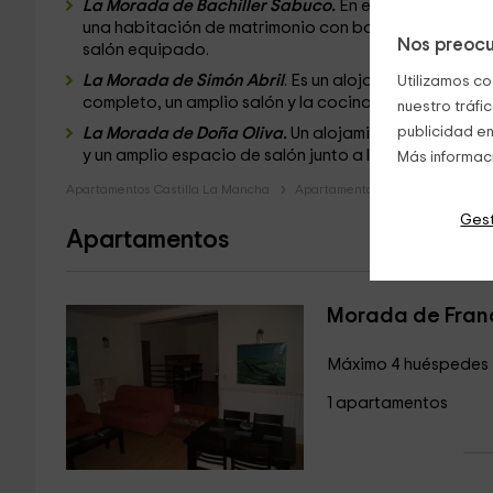
La Morada de Bachiller Sabuco.
En el interior de es
una habitación de matrimonio con baño equipado co
Nos preocu
salón equipado.
La Morada de Simón Abril
. Es un alojamiento
para 2 
Utilizamos co
completo, un amplio salón y la cocina completa.
nuestro tráfi
publicidad en
La Morada de Doña Oliva.
Un alojamiento para
2 pe
y un amplio espacio de salón junto a la cocina.
Más informac
Apartamentos Castilla La Mancha
Apartamentos Albacete
Apar
Gest
Apartamentos
Morada de Fran
Máximo 4 huéspedes
1 apartamentos