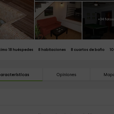
+34 fotos
imo 18 huéspedes
8 habitaciones
8 cuartos de baño
10
aracterísticas
Opiniones
Map