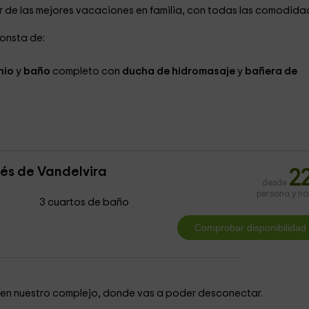
r de las mejores vacaciones en familia, con todas las comodida
consta de:
nio
y
baño
completo con
ducha de hidromasaje
y
bañera de
és de Vandelvira
2
desde
persona y n
3 cuartos de baño
y en nuestro complejo, donde vas a poder desconectar.