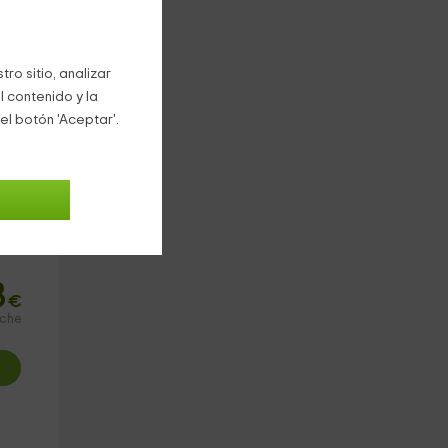
r
 y
ro sitio, analizar
l contenido y la
el botón 'Aceptar'.
leto
8
€
oche