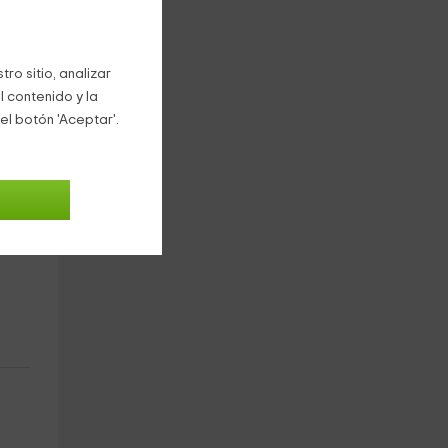
n su
ro sitio, analizar
l contenido y la
el botón 'Aceptar'.