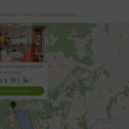
s Costa de la Muerte
Apartamentos Rías Bajas
tes del Tiempo- Años 50
on, A Coruña
3
1
1
Reserva inmediata