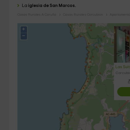
La
iglesia de San Marcos.
Casas Rurales A Coruña
Casas Rurales Corcubion
Apartamento
+
−
Las Sui
Corcubi