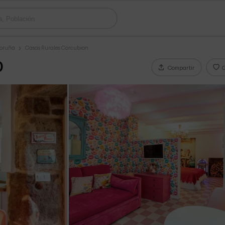
Coruña
Casas Rurales Corcubion
0
Compartir