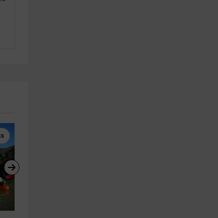
ks
Kitesurf
Kayaks
Alquiler de kitesurf en el Porto 
Ruta en kayak por la Cascad