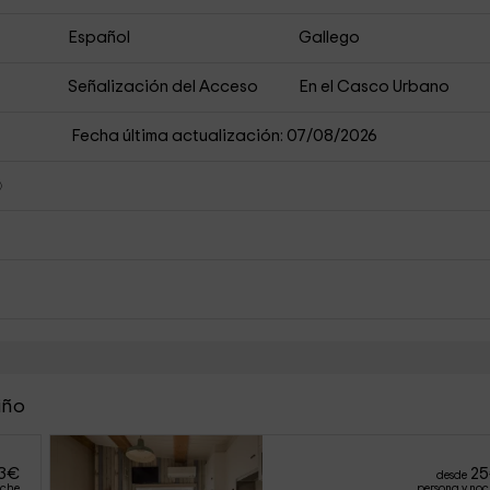
Español
Gallego
Señalización del Acceso
En el Casco Urbano
Fecha última actualización: 07/08/2026
iño
3
€
25
desde
oche
persona y no