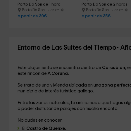
Porto Do Son de 1 hora
Porto Do Son de 2 horas
Porto Do Son
Porto Do Son
29.5 km
29.5 km
a partir de 30€
a partir de 35€
Entorno de Las Suites del Tiempo- Añ
Este alojamiento se encuentra dentro de
Corcubión
, 
este rincón de
A Coruña.
Se trata de una vivienda ubicada en una
zona perfecta
municipio de interés turístico gallego.
Entre las zonas naturales, te animamos a que hagas alg
a poder disfrutar de parajes con mucho encanto.
No dudes en conocer:
El
Castro de Quenxe.