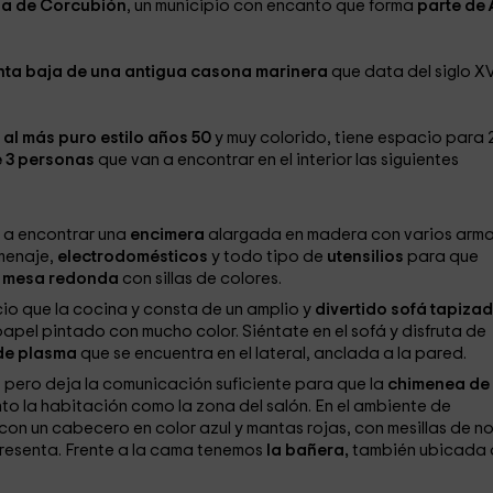
a de Corcubión
, un municipio con encanto que forma
parte de 
nta baja de una antigua casona marinera
que data del siglo XV
al más puro estilo años 50
y muy colorido, tiene espacio para 
 3 personas
que van a encontrar en el interior las siguientes
s a encontrar una
encimera
alargada en madera con varios arma
 menaje,
electrodomésticos
y todo tipo de
utensilios
para que
mesa redonda
con sillas de colores.
io que la cocina y consta de un amplio y
divertido sofá tapiza
apel pintado con mucho color. Siéntate en el sofá y disfruta de
 de plasma
que se encuentra en el lateral, anclada a la pared.
, pero deja la comunicación suficiente para que la
chimenea de
to la habitación como la zona del salón. En el ambiente de
con un cabecero en color azul y mantas rojas, con mesillas de n
resenta. Frente a la cama tenemos
la bañera,
también ubicada 