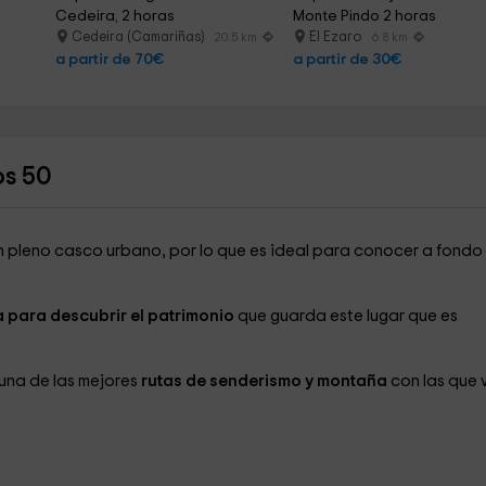
Cedeira, 2 horas
Monte Pindo 2 horas
Cedeira (Camariñas)
El Ezaro
20.5 km
6.8 km
a partir de 70€
a partir de 30€
os 50
en pleno casco urbano, por lo que es ideal para conocer a fondo
 para descubrir el patrimonio
que guarda este lugar que es
una de las mejores
rutas de senderismo y montaña
con las que 