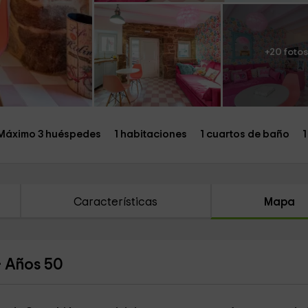
+20 fotos
Máximo 3 huéspedes
1 habitaciones
1 cuartos de baño
1
Características
Mapa
- Años 50