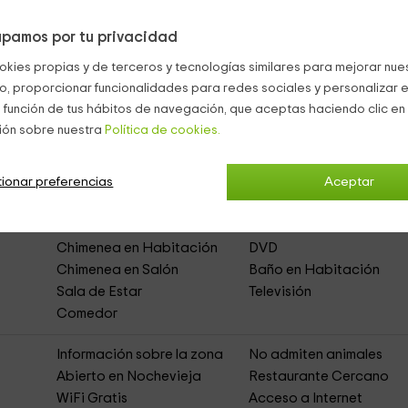
odos los sanitarios necesarios como es el caso de
la ducha
, co
un gran espejo.
pamos por tu privacidad
rcubion
okies propias y de terceros y tecnologías similares para mejorar nuest
co, proporcionar funcionalidades para redes sociales y personalizar e
 función de tus hábitos de navegación, que aceptas haciendo clic en 
ión sobre nuestra
Política de cookies.
empo- Años 50
(Apartamentos Rurales)
ionar preferencias
Aceptar
Chimenea en Habitación
DVD
Chimenea en Salón
Baño en Habitación
Sala de Estar
Televisión
Comedor
Información sobre la zona
No admiten animales
Abierto en Nochevieja
Restaurante Cercano
s
WiFi Gratis
Acceso a Internet