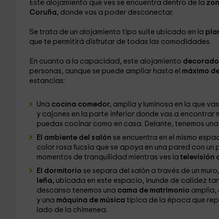
Este alojamiento que ves se encuentra dentro de la
zon
Coruña,
donde vas a poder desconectar.
Se trata de un alojamiento tipo suite ubicado en la
pla
que te permitirá disfrutar de todas las comodidades.
En cuanto a la capacidad, este alojamiento
decorado 
personas, aunque se puede ampliar hasta el
máximo de
estancias:
Una
cocina comedor,
amplia y luminosa en la que va
y cajones en la parte inferior donde vas a encontrar
puedas cocinar como en casa. Delante, tenemos una
El ambiente del salón
se encuentra en el mismo espac
color rosa fucsia que se apoya en una pared con un p
momentos de tranquilidad mientras ves la
televisión
El dormitorio
se separa del salón a través de un muro
leña,
ubicada en este espacio, inunde de calidez tan
descanso tenemos una
cama de matrimonio
amplia, 
y una
máquina de música
típica de la época que rep
lado de la chimenea.