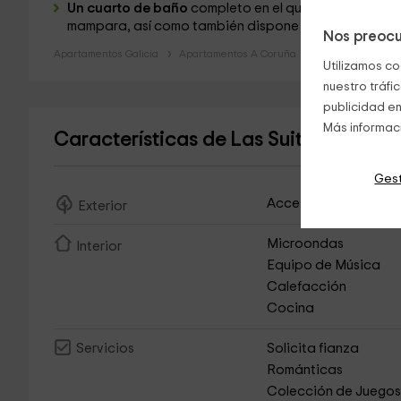
Un cuarto de baño
completo en el que encontrarás t
mampara, así como también dispone de un
lavabo y 
Nos preocu
Apartamentos Galicia
Apartamentos A Coruña
Apartamentos Co
Utilizamos co
nuestro tráfi
publicidad en
Más informac
Características de Las Suites del Ti
Gest
Acceso Asfaltado
Exterior
Microondas
Interior
Equipo de Música
Calefacción
Cocina
Solicita fianza
Servicios
Románticas
Colección de Juego