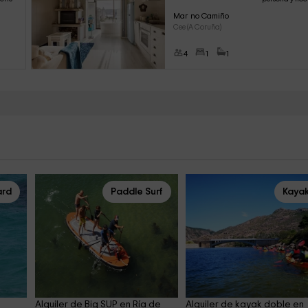
Mar no Camiño
Cee (A Coruña)
4
1
1
rd
Paddle Surf
Kaya
 
Alquiler de Big SUP en Ría de 
Alquiler de kayak doble en 