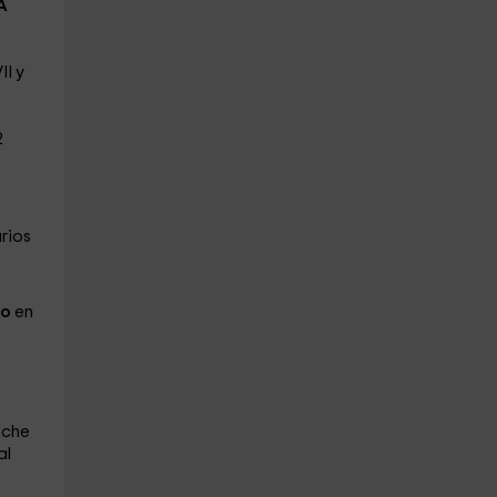
A
II y
2
rios
do
en
oche
al