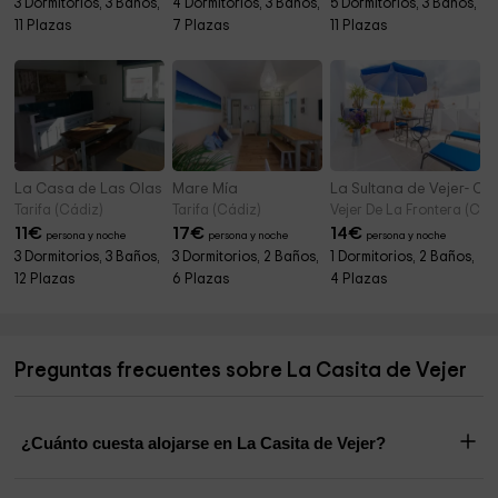
3 Dormitorios, 3 Baños,
4 Dormitorios, 3 Baños,
5 Dormitorios, 3 Baños,
11 Plazas
7 Plazas
11 Plazas
La Casa de Las Olas
Mare Mía
La Sultana de Vejer- Ca
Tarifa (Cádiz)
Tarifa (Cádiz)
Vejer De La Frontera (Cád
11
€
17
€
14
€
persona y noche
persona y noche
persona y noche
3 Dormitorios, 3 Baños,
3 Dormitorios, 2 Baños,
1 Dormitorios, 2 Baños,
12 Plazas
6 Plazas
4 Plazas
Preguntas frecuentes sobre La Casita de Vejer
¿Cuánto cuesta alojarse en La Casita de Vejer?