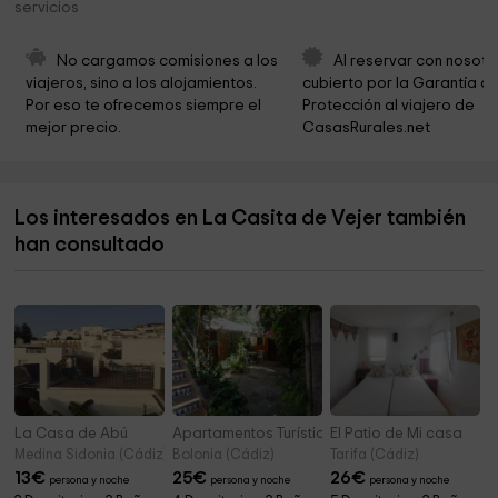
servicios
Parroquia De Santa Catalina de Alejandría
11,7 km
No cargamos comisiones a los 
Al reservar con nosotr
Parroquia de Santa Catalina - Casa Parroquial
11,7 km
viajeros, sino a los alojamientos. 
cubierto por la Garantía de
Por eso te ofrecemos siempre el 
Protección al viajero de 
Ermita - Capilla de Nuestro Padre Jesús Nazareno
11,7 km
mejor precio.
CasasRurales.net
Museo Raíces Conileñas
11,7 km
Atlántico Park
11,9 km
Los interesados en La Casita de Vejer también
Ayuntamiento de Zahara de los Atunes Oficinas
16,5 km
han consultado
Parroquia Nuestra Señora del Carmen
16,6 km
La Casa de Abú
Apartamentos Turísticos Trajano
El Patio de Mi casa
Medina Sidonia (Cádiz)
Bolonia (Cádiz)
Tarifa (Cádiz)
13
€
25
€
26
€
persona y noche
persona y noche
persona y noche