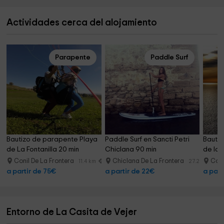
Actividades cerca del alojamiento
Parapente
Paddle Surf
Bautizo de parapente Playa 
Paddle Surf en Sancti Petri 
Bautiz
de La Fontanilla 20 min
Chiclana 90 min
de la F
Conil De La Frontera
Chiclana De La Frontera
Coni
11.4 km
27.2 km
a partir de 75€
a partir de 22€
a part
Entorno de La Casita de Vejer