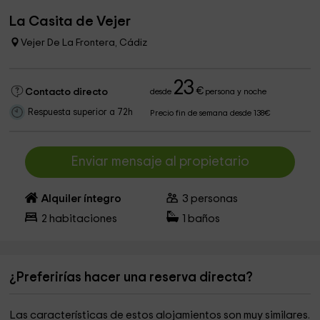
La Casita de Vejer
Vejer De La Frontera, Cádiz
23
€
Contacto directo
desde
persona y noche
Respuesta superior a 72h
Precio fin de semana desde 138€
Enviar mensaje al propietario
Alquiler íntegro
3
personas
2
habitaciones
1
baños
¿Preferirías hacer una reserva directa?
Las características de estos alojamientos son muy similares.