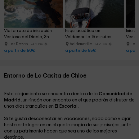
Vía ferrata de iniciación 
Esquí acuático en 
Inicia
Ventano del Diablo, 3h
Valdemorillo 15 minutos
Ventan
Las Rozas
Valdemorillo
Las
24.2 km
14.6 km
a partir de 50€
a partir de 55€
a part
Entorno de La Casita de Chloe
Este alojamiento se encuentra dentro de la
Comunidad de
Madrid,
un rincón con encanto en el que podrás disfrutar de
unos días tranquilos en
El Escorial.
Si te gusta desconectar en vacaciones, nada como viajar
hasta este lugar en en el que la magia de sus paisajes junto
con su patrimonio hacen que sea uno de los mejores
destinos.