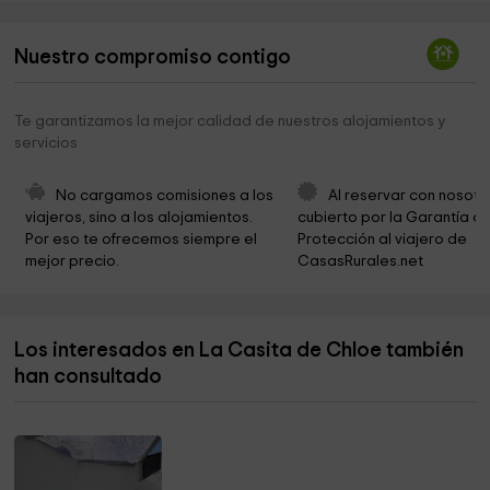
Ayuntamiento De San Lorenzo De El Escorial
0,8 km
Nuestro compromiso contigo
Cruzadas de Santa María
0,9 km
Parque
0,9 km
Te garantizamos la mejor calidad de nuestros alojamientos y
servicios
Capilla del Real Colegio Universitario Mª Cristina
0,9 km
Madres Carmelitas Descalzas
1,0 km
No cargamos comisiones a los 
Al reservar con nosotr
viajeros, sino a los alojamientos. 
cubierto por la Garantía de
Ayuntamiento El Escorial
1,0 km
Por eso te ofrecemos siempre el 
Protección al viajero de 
mejor precio.
CasasRurales.net
Iglesia Cristiana Evangélica de El Escorial
1,0 km
Iglesia de San Bernabé
1,2 km
Los interesados en La Casita de Chloe también
Casita del Infante
1,6 km
han consultado
Cruz Roja Escorial
1,7 km