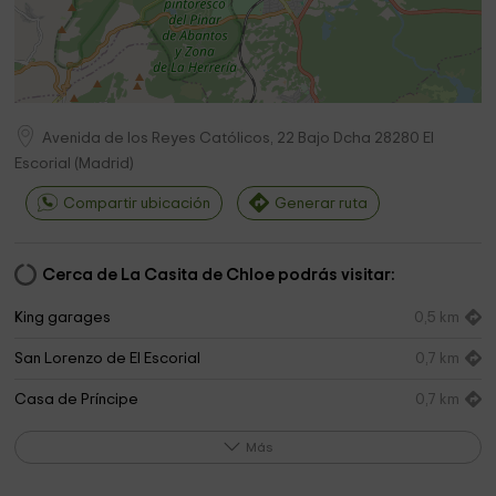
Avenida de los Reyes Católicos, 22 Bajo Dcha
28280
El
Escorial
(
Madrid
)
Compartir ubicación
Generar ruta
Cerca de La Casita de Chloe podrás visitar:
King garages
0,5 km
San Lorenzo de El Escorial
0,7 km
Casa de Príncipe
0,7 km
Parroquia de San Lorenzo
0,7 km
Más
Seminario Mayor Agustinos - Orden San Agustín
0,8 km