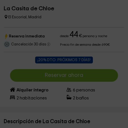
La Casita de Chloe
El Escorial, Madrid
44
€
Reserva inmediata
desde
persona y noche
Cancelación 30 días
Precio fin de semana desde 690€
¡20% DTO. PRÓXIMOS 7 DÍAS!
Reservar ahora
Alquiler íntegro
6
personas
2
habitaciones
2
baños
Descripción de La Casita de Chloe