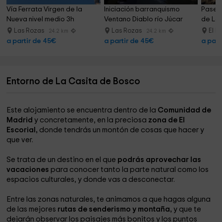
Vía Ferrata Virgen de la 
Iniciación barranquismo 
Paseo 
Nueva nivel medio 3h
Ventano Diablo río Júcar
de La 
Las Rozas
Las Rozas
El B
24.2 km
24.2 km
a partir de 45€
a partir de 45€
a part
Entorno de La Casita de Bosco
Este alojamiento se encuentra dentro de la
Comunidad de
Madrid
y concretamente, en la preciosa
zona de El
Escorial,
donde tendrás un montón de cosas que hacer y
que ver.
Se trata de un destino en el que
podrás aprovechar las
vacaciones
para conocer tanto la parte natural como los
espacios culturales, y donde vas a desconectar.
Entre las zonas naturales, te animamos a que hagas alguna
de las mejores
rutas de senderismo y montaña,
y que te
dejarán observar los paisajes más bonitos y los puntos