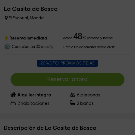
La Casita de Bosco
El Escorial, Madrid
48
€
Reserva inmediata
desde
persona y noche
Cancelación 30 días
Precio fin de semana desde 680€
¡20% DTO. PRÓXIMOS 7 DÍAS!
Reservar ahora
Alquiler íntegro
6
personas
2
habitaciones
2
baños
Descripción de La Casita de Bosco