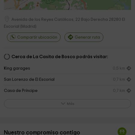
Avenida de los Reyes Católicos, 22 Bajo Derecha
28280
El
Escorial
(
Madrid
)
Compartir ubicación
Generar ruta
Cerca de La Casita de Bosco podrás visitar:
King garages
0,5 km
San Lorenzo de El Escorial
0,7 km
Casa de Príncipe
0,7 km
Parroquia de San Lorenzo
0,7 km
Más
Seminario Mayor Agustinos - Orden San Agustín
0,8 km
Ayuntamiento De San Lorenzo De El Escorial
0,8 km
Nuestro compromiso contigo