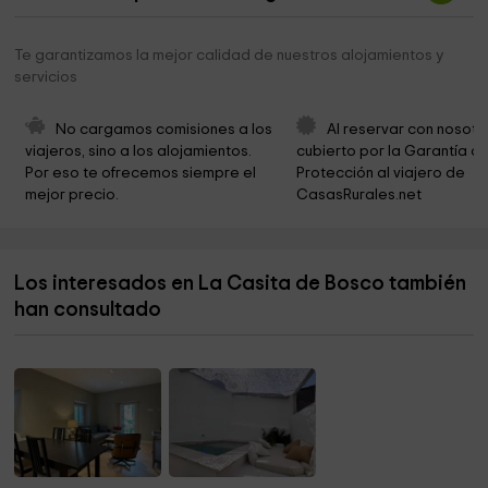
Cruzadas de Santa María
0,9 km
Parque
0,9 km
Te garantizamos la mejor calidad de nuestros alojamientos y
servicios
Capilla del Real Colegio Universitario Mª Cristina
0,9 km
Madres Carmelitas Descalzas
1,0 km
No cargamos comisiones a los 
Al reservar con nosotr
viajeros, sino a los alojamientos. 
cubierto por la Garantía de
Ayuntamiento El Escorial
1,0 km
Por eso te ofrecemos siempre el 
Protección al viajero de 
mejor precio.
CasasRurales.net
Iglesia Cristiana Evangélica de El Escorial
1,0 km
Iglesia de San Bernabé
1,2 km
Los interesados en La Casita de Bosco también
Casita del Infante
1,6 km
han consultado
Cruz Roja Escorial
1,7 km