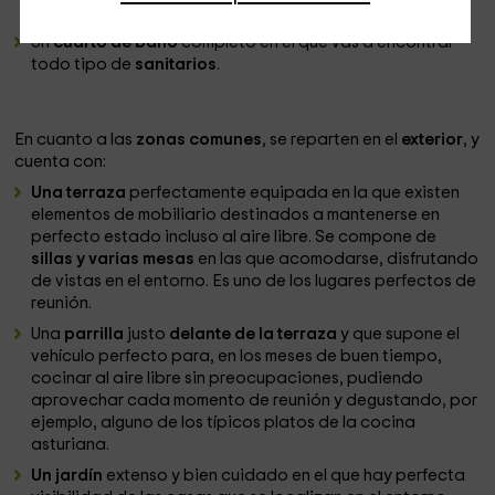
individuales.
Un
cuarto de baño
completo en el que vas a encontrar
todo tipo de
sanitarios
.
En cuanto a las
zonas comunes
, se reparten en el
exterior
, y
cuenta con:
Una terraza
perfectamente equipada en la que existen
elementos de mobiliario destinados a mantenerse en
perfecto estado incluso al aire libre. Se compone de
sillas y varias mesas
en las que acomodarse, disfrutando
de vistas en el entorno. Es uno de los lugares perfectos de
reunión.
Una
parrilla
justo
delante de la terraza
y que supone el
vehículo perfecto para, en los meses de buen tiempo,
cocinar al aire libre sin preocupaciones, pudiendo
aprovechar cada momento de reunión y degustando, por
ejemplo, alguno de los típicos platos de la cocina
asturiana.
Un jardín
extenso y bien cuidado en el que hay perfecta