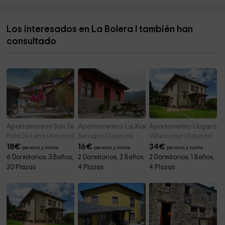
Centro de Dinamización Tecnológica Local de
5,0 km
Piloña
Los interesados en La Bolera I también han
Ermita de San Antonio
5,1 km
consultado
Iglesia Cerecea
5,4 km
Apartamentos San Feliz
Apartamentos La Xiarapina
Apartamento Llugarón I
Pola De Lena (Asturias)
Serrapio (Asturias)
Villaviciosa (Asturias)
18
€
16
€
34
€
persona y noche
persona y noche
persona y noche
6 Dormitorios, 3 Baños,
2 Dormitorios, 2 Baños,
2 Dormitorios, 1 Baños,
20 Plazas
4 Plazas
4 Plazas