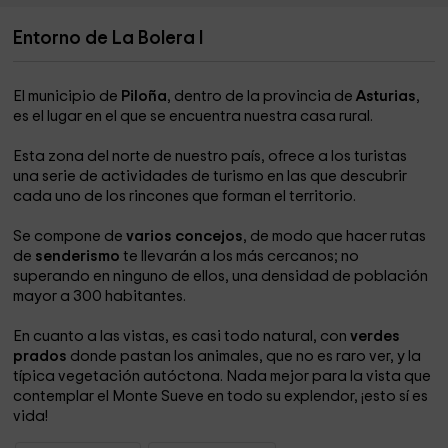
ejemplos.
Entorno de La Bolera I
Rutas de caballos, quard, etc.
Pesca y caza.
El municipio de
Piloña
, dentro de la provincia de
Asturias
,
Buena y abundante gastronomía, me dejo atrás muchas
es el lugar en el que se encuentra nuestra casa rural.
cosas, pero el viajero también debe pensar algo por si
mismo.
Esta zona del norte de nuestro país, ofrece a los turistas
una serie de actividades de turismo en las que descubrir
cada uno de los rincones que forman el territorio.
Se compone de
varios concejos
, de modo que hacer rutas
de
senderismo
te llevarán a los más cercanos; no
superando en ninguno de ellos, una densidad de población
mayor a 300 habitantes.
En cuanto a las vistas, es casi todo natural, con
verdes
prados
donde pastan los animales, que no es raro ver, y la
típica vegetación autóctona. Nada mejor para la vista que
contemplar el Monte Sueve en todo su explendor, ¡esto sí es
vida!