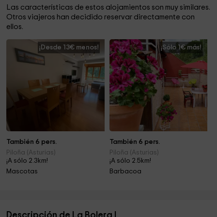
Las características de estos alojamientos son muy similares.
Otros viajeros han decidido reservar directamente con
ellos.
¡Desde 13€ menos!
¡Sólo 1€ más!
También 6 pers.
También 6 pers.
Piloña (Asturias)
Piloña (Asturias)
¡A sólo 2.3km!
¡A sólo 2.5km!
Mascotas
Barbacoa
Descripción de La Bolera I