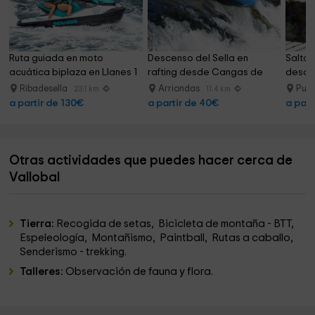
seguramente pensaban y vivían de forma parecida a la
nuestra por eso damos valor a los aspectos etnográficos
de los alojamientos.
Ruta guiada en moto 
Descenso del Sella en 
Salto 
acuática biplaza en Llanes 1 
rafting desde Cangas de 
desde
h
Onís
Ribadesella
Arriondas
Puen
23.1 km
11.4 km
¿Que se puede hacer en los alrededores?
a partir de 130€
a partir de 40€
a part
Estamos en centro del oriente de Aturias, a pocos Kmts.
tenemos todos los puntos de interés de esta preciosa
tierra.
Otras actividades que puedes hacer cerca de
Covadonga y Picos de Europa.
Vallobal
Arrionda y el descenso del Sella.
Cangas de Onís y el Puente Romano.
Tierra:
Recogida de setas, Bicicleta de montaña - BTT,
Espeleología, Montañismo, Paintball, Rutas a caballo,
Los pueblos marineros de Lastres, Tazones y Ribadesella
Senderismo - trekking.
El Sueve y sus míticos asturcones, ya citados por Plinio y
Talleres:
Observación de fauna y flora.
Estrabón
El románico y prerrománico asturianos con muchos