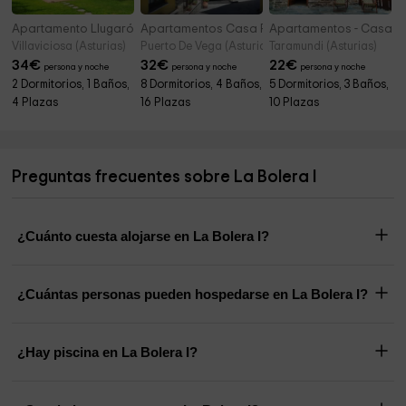
Apartamento Llugarón II
Apartamentos Casa Pachona
Apartamentos - Casas 
Villaviciosa (Asturias)
Puerto De Vega (Asturias)
Taramundi (Asturias)
34
€
32
€
22
€
persona y noche
persona y noche
persona y noche
2 Dormitorios, 1 Baños,
8 Dormitorios, 4 Baños,
5 Dormitorios, 3 Baños,
4 Plazas
16 Plazas
10 Plazas
Preguntas frecuentes sobre La Bolera I
¿Cuánto cuesta alojarse en La Bolera I?
¿Cuántas personas pueden hospedarse en La Bolera I?
¿Hay piscina en La Bolera I?