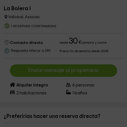
La Bolera I
Vallobal, Asturias
1 RESERVAS CONFIRMADAS
30
€
Contacto directo
desde
persona y noche
Respuesta inferior a 24h
Precio fin de semana desde 360€
Enviar mensaje al propietario
Alquiler íntegro
6
personas
2
habitaciones
1
baños
¿Preferirías hacer una reserva directa?