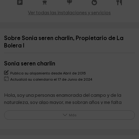
Ver todas las instalaciones y servicios
Sobre Sonia seren charlin, Propietario de La
Bolera I
Sonia seren charlin
Publica su alojamiento desde Abril de 2015
Actualizó su calendario el 17 de Junio de 2024
Hola, soy una personas enamorada del campo y de la
naturaleza, soy algo mayor, me sobran años y me falta
tiempo.
Más
Llevo gestionando estos alojamientos rurales desde el año
1996 y disfruto hablando y cambiando impresiones con mis
clientes, como decimos en Asturias, soy un paisano.