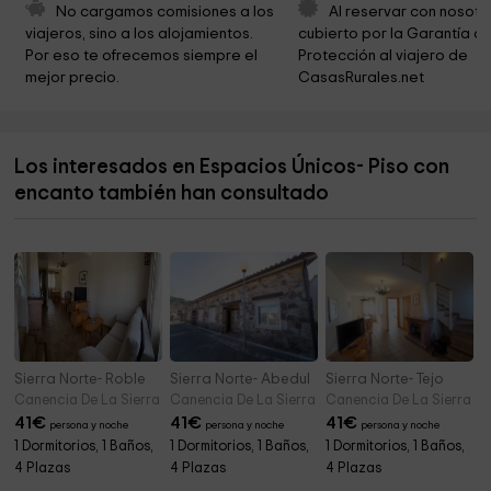
Parroquia de la Concepción
3,7 km
No cargamos comisiones a los 
Al reservar con nosotr
viajeros, sino a los alojamientos. 
cubierto por la Garantía de
Environmental Education Center The Eagle
4,1 km
Por eso te ofrecemos siempre el 
Protección al viajero de 
mejor precio.
CasasRurales.net
NASA Space Station Madrid
5,3 km
Ermita de San Vicente
5,7 km
Los interesados en Espacios Únicos- Piso con
Iglesia Parroquial de la Asunción de Nuestra Señora
5,9 km
encanto también han consultado
Iglesia Nuestra Señora de la Ascensión
5,9 km
Sierra Norte- Roble
Sierra Norte- Abedul
Sierra Norte- Tejo
Canencia De La Sierra (Madrid)
Canencia De La Sierra (Madrid)
Canencia De La Sierra (M
41
€
41
€
41
€
persona y noche
persona y noche
persona y noche
1 Dormitorios, 1 Baños,
1 Dormitorios, 1 Baños,
1 Dormitorios, 1 Baños,
4 Plazas
4 Plazas
4 Plazas