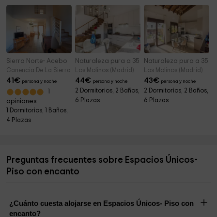
Sierra Norte- Acebo
Naturaleza pura a 35 min del centro de Madrid 
Naturaleza pura a 35 mi
Canencia De La Sierra (Madrid)
Los Molinos (Madrid)
Los Molinos (Madrid)
41
€
44
€
43
€
persona y noche
persona y noche
persona y noche
2 Dormitorios, 2 Baños,
2 Dormitorios, 2 Baños,
1
6 Plazas
6 Plazas
opiniones
1 Dormitorios, 1 Baños,
4 Plazas
Preguntas frecuentes sobre Espacios Únicos-
Piso con encanto
¿Cuánto cuesta alojarse en Espacios Únicos- Piso con
encanto?