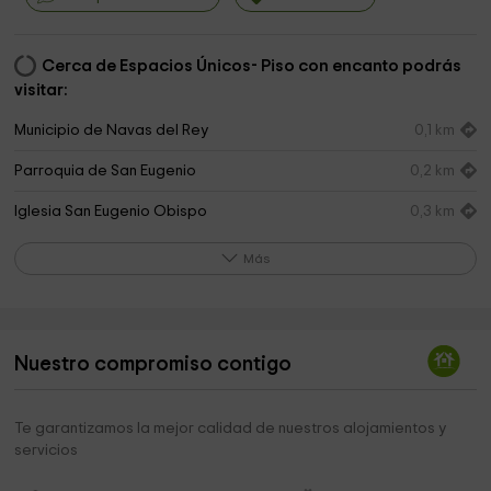
Cerca de Espacios Únicos- Piso con encanto podrás
visitar:
Municipio de Navas del Rey
0,1 km
Parroquia de San Eugenio
0,2 km
Iglesia San Eugenio Obispo
0,3 km
Museo del Guardia Civil
0,5 km
Más
Estudio y Reflexión Navas del Rey Park
0,8 km
Tanatorio De Navas Del Rey
0,9 km
Nuestro compromiso contigo
Plaza de toros portátil de Chapinería
3,1 km
Iglesia Evangélica Bautista
3,2 km
Te garantizamos la mejor calidad de nuestros alojamientos y
servicios
Ermita del Ángel
3,4 km