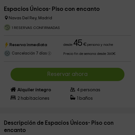
Espacios Únicos- Piso con encanto
Navas Del Rey, Madrid
1 RESERVAS CONFIRMADAS
45
€
Reserva inmediata
desde
persona y noche
Cancelación 7 días
Precio fin de semana desde 360€
Reservar ahora
Alquiler íntegro
4
personas
2
habitaciones
1
baños
Descripción de Espacios Únicos- Piso con
encanto