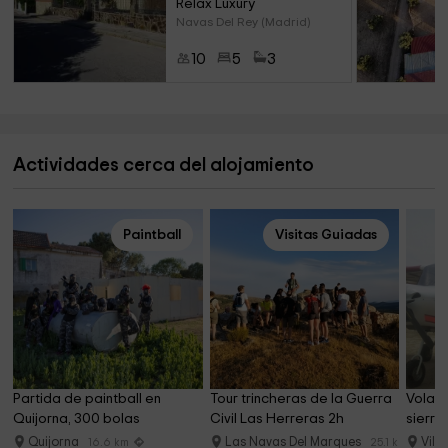
Relax Luxury
Navas Del Rey (Madrid)
10
5
3
Actividades cerca del alojamiento
Paintball
Visitas Guiadas
Partida de paintball en 
Tour trincheras de la Guerra 
Volar 
Quijorna, 300 bolas
Civil Las Herreras 2h
sierra
Quijorna
Las Navas Del Marques
Vill
16.6 km
25.1 km