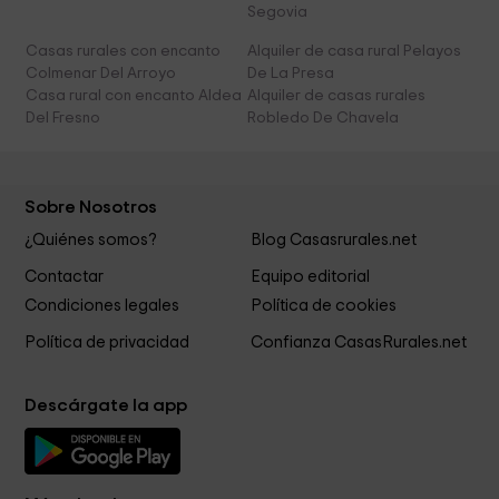
Segovia
Casas rurales con encanto
Alquiler de casa rural Pelayos
Colmenar Del Arroyo
De La Presa
Casa rural con encanto Aldea
Alquiler de casas rurales
Del Fresno
Robledo De Chavela
Sobre Nosotros
¿Quiénes somos?
Blog Casasrurales.net
Contactar
Equipo editorial
Condiciones legales
Política de cookies
Política de privacidad
Confianza CasasRurales.net
Descárgate la app