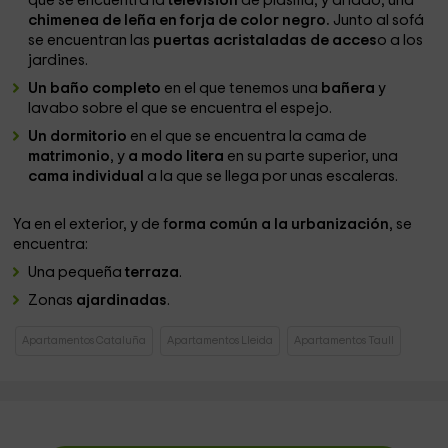
que se encuentra la
televisión
de plasma, y al lado, una
chimenea de leña en forja de color negro.
Junto al sofá
se encuentran las
puertas acristaladas de acces
o a los
jardines.
Un baño completo
en el que tenemos una
bañera
y
lavabo sobre el que se encuentra el espejo.
Un dormitorio
en el que se encuentra la cama de
matrimonio
, y
a modo litera
en su parte superior, una
cama individual
a la que se llega por unas escaleras.
Ya en el exterior, y de f
orma común a la urbanización
, se
encuentra:
Una pequeña
terraza
.
Zonas
ajardinadas
.
Apartamentos Cataluña
Apartamentos Lleida
Apartamentos Taull