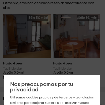
Otros viajeros han decidido reservar directamente con
ellos.
¡Sólo 5€ más!
¡Sólo 8€ más!
Hasta 4 pers.
Hasta 4 pers.
Taull (Lleida)
Taull (Lleida)
¡A sólo 0.0km!
¡A sólo 0.0km!
Piscina · Barbacoa
Piscina · Barbacoa · Chimenea
Nos preocupamos por tu
privacidad
Utilizamos cookies propias y de terceros y tecnologías
Descripción de El Niuet
similares para mejorar nuestro sitio, analizar nuestro