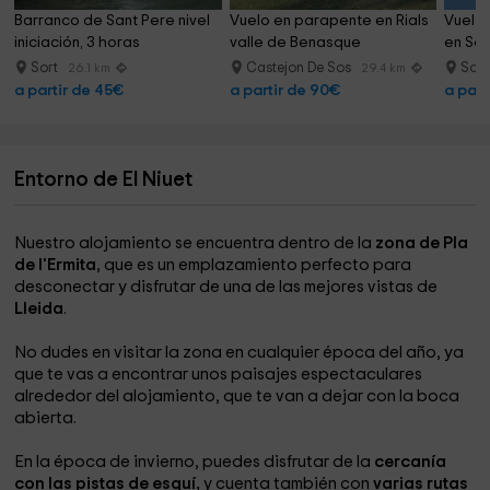
Barranco de Sant Pere nivel 
Vuelo en parapente en Rials 
Vuelo 
iniciación, 3 horas
valle de Benasque
en Sor
Sort
Castejon De Sos
Sor
26.1 km
29.4 km
a partir de 45€
a partir de 90€
a part
Entorno de El Niuet
Nuestro alojamiento se encuentra dentro de la
zona de Pla
de l'Ermita
, que es un emplazamiento perfecto para
desconectar y disfrutar de una de las mejores vistas de
Lleida
.
No dudes en visitar la zona en cualquier época del año, ya
que te vas a encontrar unos paisajes espectaculares
alrededor del alojamiento, que te van a dejar con la boca
abierta.
En la época de invierno, puedes disfrutar de la
cercanía
con las pistas de esquí,
y cuenta también con
varias rutas