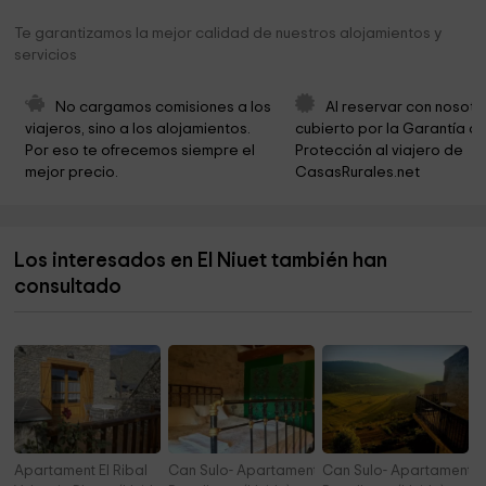
La Nativitat de Durro
3,3 km
Te garantizamos la mejor calidad de nuestros alojamientos y
servicios
Sant Quirc de Durro
4,1 km
Ayuntamiento de la Vall de Boí
4,1 km
No cargamos comisiones a los 
Al reservar con nosotr
viajeros, sino a los alojamientos. 
cubierto por la Garantía de
Ayuntamiento de la Vall de Boí
4,1 km
Por eso te ofrecemos siempre el 
Protección al viajero de 
mejor precio.
CasasRurales.net
Sant Feliu de Barruera
4,2 km
Parc Municipal Barruera
4,4 km
Los interesados en El Niuet también han
Ayuntamiento De La Vall De Boi
4,8 km
consultado
Humedal del Salencar
5,0 km
Apartament El Ribal
Can Sulo- Apartamento El Niu
Can Sulo- Apartamento