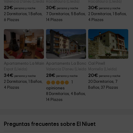
Valencia D'aneu (Lleida)
Rocallaura (Lleida)
Rocallaura (Lleida)
23
€
30
€
30
€
persona y noche
persona y noche
persona y noche
2 Dormitorios, 1 Baños,
7 Dormitorios, 5 Baños,
2 Dormitorios, 1 Baños,
6 Plazas
14 Plazas
4 Plazas
Apartamento La Mainera
Apartaments La Bonaigua
Cal Pinell
Espot (Lleida)
Valencia D'aneu (Lleida)
Montella (Lleida)
34
€
28
€
20
€
persona y noche
persona y noche
persona y noche
2 Dormitorios, 1 Baños,
20 Dormitorios, 7
1
4 Plazas
Baños, 37 Plazas
opiniones
8 Dormitorios, 4 Baños,
14 Plazas
Preguntas frecuentes sobre El Niuet