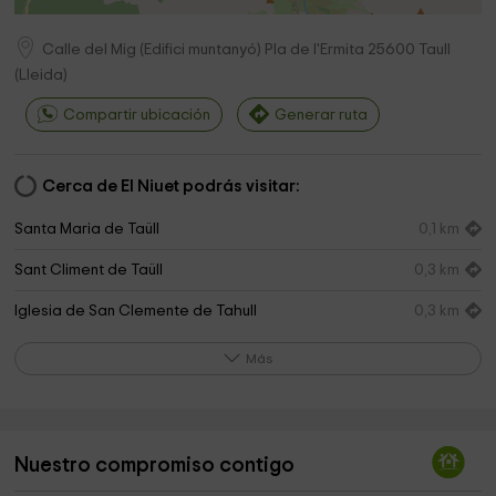
Calle del Mig (Edifici muntanyó) Pla de l'Ermita
25600
Taull
(
Lleida
)
Compartir ubicación
Generar ruta
Cerca de El Niuet podrás visitar:
Santa Maria de Taüll
0,1 km
Sant Climent de Taüll
0,3 km
Iglesia de San Clemente de Tahull
0,3 km
Sant Quirc de Taüll
0,8 km
Más
Boí Taüll Resort
1,0 km
Casa del Parc de Boí
1,2 km
Nuestro compromiso contigo
Iglesia de Sant Joan
1,3 km