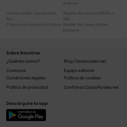
Andorra
Casas rurales con encanto
Alquiler de casa rural Erill La
Boi
Vall
Casa rural con encanto Durro
Alquiler de casas rurales
Barruera
Sobre Nosotros
¿Quiénes somos?
Blog Casasrurales.net
Contactar
Equipo editorial
Condiciones legales
Política de cookies
Política de privacidad
Confianza CasasRurales.net
Descárgate la app