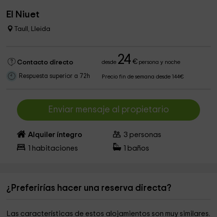
El Niuet
Taull, Lleida
24
€
Contacto directo
desde
persona y noche
Respuesta superior a 72h
Precio fin de semana desde 144€
Enviar mensaje al propietario
Alquiler íntegro
3
personas
1
habitaciones
1
baños
¿Preferirías hacer una reserva directa?
Las características de estos alojamientos son muy similares.