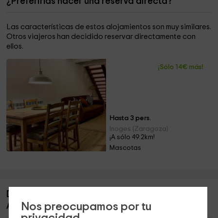
¿Preferirías hacer una reserva directa?
Las características de estos alojamientos son muy similares.
Otros viajeros han decidido reservar directamente con
ellos.
¡Sólo 14€ más!
Hasta 3 pers.
Inoges (Zaragoza)
¡A sólo 49.2km!
Mascotas
Descripción de El Corralico del Moncayo.
Nos preocupamos por tu
Apartamento la Jara