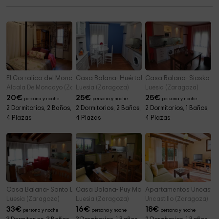
Iglesia de la Asunción
5,6 km
La Casita de Talamantes
6,3 km
El Corralico del Moncayo. Apart. Peñas de Herrera
Casa Balana- Huértalo
Casa Balana- Siaska
Alcala De Moncayo (Zaragoza)
Luesia (Zaragoza)
Luesia (Zaragoza)
20
€
25
€
25
€
persona y noche
persona y noche
persona y noche
2 Dormitorios, 2 Baños,
2 Dormitorios, 2 Baños,
2 Dormitorios, 1 Baños,
4 Plazas
4 Plazas
4 Plazas
Casa Balana- Santo Domingo
Casa Balana- Puy Mone
Apartamentos Uncastill
Luesia (Zaragoza)
Luesia (Zaragoza)
Uncastillo (Zaragoza)
33
€
16
€
18
€
persona y noche
persona y noche
persona y noche