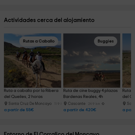
Actividades cerca del alojamiento
Rutas a Caballo
Buggies
Ruta a caballo por la Ribera 
Ruta de cine buggy 4 plazas 
Ruta a
del Queiles, 2 horas
Bardenas Reales, 4h
del Qu
Santa Cruz De Moncayo
Cascante
San
11.9 km
24.9 km
a partir de 55€
a partir de 420€
a part
Entorno de El Corralico del Moncayo.