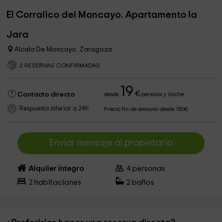
El Corralico del Moncayo. Apartamento la
Jara
Alcala De Moncayo, Zaragoza
2 RESERVAS CONFIRMADAS
19
€
Contacto directo
desde
persona y noche
Respuesta inferior a 24h
Precio fin de semana desde 150€
Enviar mensaje al propietario
Alquiler íntegro
4
personas
2
habitaciones
2
baños