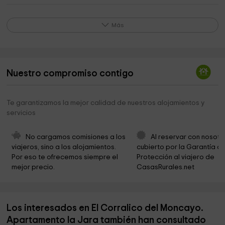
Ayuntamiento de Añón de Moncayo
2,2 km
Más
Iglesia de Santa María en Añón de Moncayo
2,2 km
Añon
2,3 km
Cementerio de Añón de Moncayo
2,5 km
Nuestro compromiso contigo
Ermita de San Juan
2,5 km
Te garantizamos la mejor calidad de nuestros alojamientos y
La Carbonera
2,7 km
servicios
Iglesia Nuestra Señora de la Natividad de la Villa
4,5 km
de la Vera
No cargamos comisiones a los 
Al reservar con nosotr
viajeros, sino a los alojamientos. 
cubierto por la Garantía de
Cementerio de Vera de Moncayo
4,8 km
Por eso te ofrecemos siempre el 
Protección al viajero de 
mejor precio.
CasasRurales.net
Cementerio de Trasmoz
5,0 km
Trasmoz
5,0 km
Los interesados en El Corralico del Moncayo.
Cementerio de Litago
5,5 km
Apartamento la Jara también han consultado