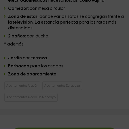
electrodomésticos
necesarios, así como
vajilla
.
Comedor
: con mesa circular.
Zona de estar:
donde varios sofás se congregan frente a
la
televisión
. La estancia perfecta para los ratos más
distendidos.
2 baños
: con ducha.
Y además:
Jardín
con
terraza
.
Barbacoa
para los asados.
Zona de aparcamiento
.
Apartamentos Aragón
Apartamentos Zaragoza
Apartamentos Alcala De Moncayo