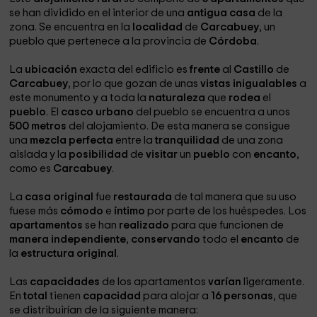
se han dividido en el interior de una
antigua casa
de la
zona. Se encuentra en la
localidad
de
Carcabuey
, un
pueblo que pertenece a la provincia de
Córdoba
.
La
ubicación
exacta del edificio es
frente
al
Castillo
de
Carcabuey
, por lo que gozan de unas
vistas inigualables
a
este monumento y a toda la
naturaleza
que
rodea
el
pueblo
. El
casco urbano
del pueblo se encuentra a unos
500 metros
del alojamiento. De esta manera se consigue
una
mezcla perfecta
entre la
tranquilidad
de una zona
aislada y la
posibilidad
de
visitar
un
pueblo
con
encanto
,
como es
Carcabuey
.
La
casa original
fue
restaurada
de tal manera que su uso
fuese más
cómodo
e
íntimo
por parte de los huéspedes. Los
apartamentos
se han
realizado
para que funcionen de
manera independiente
,
conservando
todo el
encanto
de
la
estructura original
.
Las
capacidades
de los apartamentos
varían
ligeramente.
En
total
tienen
capacidad
para alojar a
16 personas
, que
se distribuirían de la siguiente manera: