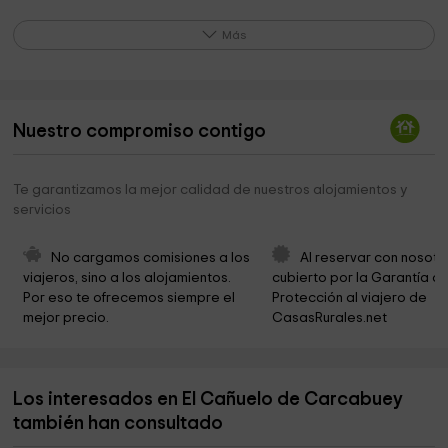
Carcabuey Ayuntamiento
0,4 km
Más
Ermita de Santa Ana
0,5 km
Parque Municipal
0,5 km
Nuestro compromiso contigo
charcuela Park
0,6 km
Museo Histórico Municipal de Carcabuey
0,6 km
Te garantizamos la mejor calidad de nuestros alojamientos y
servicios
Iglesia de San Marcos
0,7 km
Ermita del Calvario
0,8 km
No cargamos comisiones a los 
Al reservar con nosotr
viajeros, sino a los alojamientos. 
cubierto por la Garantía de
Rafaela Park
0,8 km
Por eso te ofrecemos siempre el 
Protección al viajero de 
mejor precio.
CasasRurales.net
Presa de Jaula
2,5 km
La nevera
2,8 km
Los interesados en El Cañuelo de Carcabuey
Club de Aeromodelismo
3,4 km
también han consultado
Área Recreativa El Palancar
4,0 km