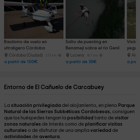
Bautismo de vuelo en 
Salto de puenting en 
Visita
ultraligero Córdoba 
Benamejí sobre el río Genil
yeguad
30minutos
Córdoba (Ciudad)
Lucena
Alga
27.1 km
18.7 km
a partir de 100€
a partir de 35€
a part
Entorno de El Cañuelo de Carcabuey
La
situación privilegiada
del alojamiento, en pleno
Parque
Natural de las Sierras Subbéticas Cordobesas
, consiguen
que los huéspedes tengan la
posibilidad
tanto de
visitar
zonas naturales
de interés como de
planificar visitas
culturales
o de disfrutar de una amplia
variedad
de
actividades
de
aventura
.