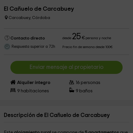
El Cañuelo de Carcabuey
Carcabuey, Córdoba
25
€
Contacto directo
desde
persona y noche
Respuesta superior a 72h
Precio fin de semana desde 100€
Enviar mensaje al propietario
Alquiler íntegro
16
personas
9
habitaciones
9
baños
Descripción de El Cañuelo de Carcabuey
Este
alojamiento rural
se compone de
5 apartamentos
que