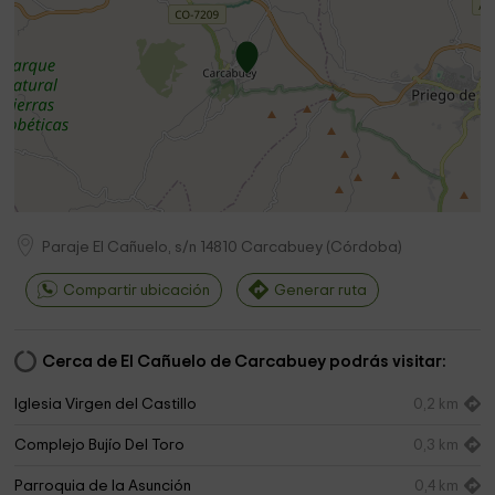
Paraje El Cañuelo, s/n
14810
Carcabuey
(
Córdoba
)
Compartir ubicación
Generar ruta
Cerca de El Cañuelo de Carcabuey podrás visitar:
Iglesia Virgen del Castillo
0,2 km
Complejo Bujío Del Toro
0,3 km
Parroquia de la Asunción
0,4 km