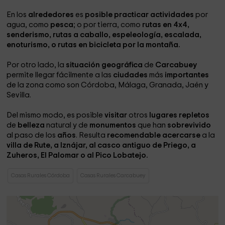
En los
alrededores
es
posible practicar actividades
por
agua, como
pesca
; o por tierra, como
rutas en 4x4,
senderismo, rutas a caballo, espeleología, escalada,
enoturismo, o rutas en bicicleta por la montaña.
Por otro lado, la
situación geográfica
de
Carcabuey
permite llegar fácilmente a las
ciudades
más
importantes
de la zona como son Córdoba, Málaga, Granada, Jaén y
Sevilla.
Del mismo modo, es posible
visitar
otros
lugares repletos
de
belleza
natural y de
monumentos
que han
sobrevivido
al paso de los
años
. Resulta
recomendable acercarse
a la
villa de Rute, a Iznájar, al casco antiguo de Priego, a
Zuheros, El Palomar o al Pico Lobatejo.
Casas Rurales Córdoba
Casas Rurales Carcabuey