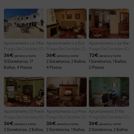
Apartamento La Tiñosa
Apartamento La Era
Apartamento Las Nieve
Priego De Cordoba (Córdoba)
Priego De Cordoba (Córdoba)
Priego De Cordoba (Cór
36
€
36
€
72
€
persona y noche
persona y noche
persona y noche
13 Dormitorios, 17
2 Dormitorios, 2 Baños,
1 Dormitorios, 1 Baños,
Baños, 4 Plazas
4 Plazas
2 Plazas
Apartamento El Puente
Apartamento La Presa
Apartamento El Río
Priego De Cordoba (Córdoba)
Priego De Cordoba (Córdoba)
Priego De Cordoba (Cór
36
€
36
€
36
€
persona y noche
persona y noche
persona y noche
2 Dormitorios, 2 Baños,
2 Dormitorios, 1 Baños,
2 Dormitorios, 2 Baños,