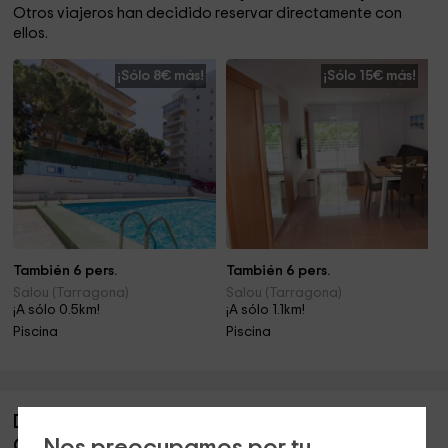
Otros viajeros han decidido reservar directamente con
ellos.
¡Sólo 8€ más!
¡Sólo 15€ más!
También 6 pers.
También 6 pers.
Salou (Tarragona)
Salou (Tarragona)
¡A sólo 0.5km!
¡A sólo 1.1km!
Piscina
Piscina
Descripción de Costa Daurada Apartments-
Cataluña 92 112