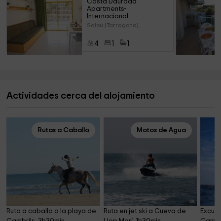
Costa Daurada 
Apartments- 
Internacional
Salou (Tarragona)
4
1
1
Actividades cerca del alojamiento
Rutas a Caballo
Motos de Agua
Ruta a caballo a la playa de 
Ruta en jet ski a Cueva de 
Excursi