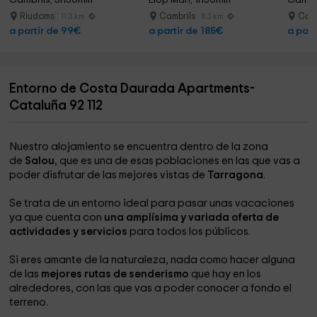
Cambrils, 3h30min
Llop Marí, 1h30min
Cambri
Riudoms
Cambrils
Camb
11.3 km
8.3 km
a partir de 99€
a partir de 185€
a part
Entorno de Costa Daurada Apartments-
Cataluña 92 112
Nuestro alojamiento se encuentra dentro de la zona
de
Salou
, que es una de esas poblaciones en las que vas a
poder disfrutar de las mejores vistas de
Tarragona
.
Se trata de un entorno ideal para pasar unas vacaciones
ya que cuenta con
una amplísima y variada oferta de
actividades y servicios
para todos los públicos.
Si eres amante de la naturaleza, nada como hacer alguna
de las
mejores rutas de senderismo
que hay en los
alrededores, con las que vas a poder conocer a fondo el
terreno.