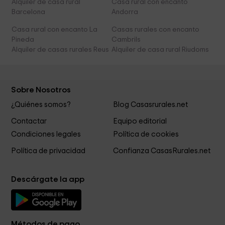
Alquiler de casa rural
Casa rural con encanto
Barcelona
Andorra
Casa rural con encanto La
Casas rurales con encanto
Pineda
Cambrils
Alquiler de casas rurales Reus
Alquiler de casa rural Riudoms
Sobre Nosotros
¿Quiénes somos?
Blog Casasrurales.net
Contactar
Equipo editorial
Condiciones legales
Política de cookies
Política de privacidad
Confianza CasasRurales.net
Descárgate la app
Métodos de pago