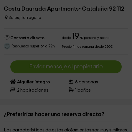
Costa Daurada Apartments- Cataluña 92 112
Salou, Tarragona
19
€
Contacto directo
desde
persona y noche
Respuesta superior a 72h
Precio fin de semana desde 230€
Enviar mensaje al propietario
Alquiler íntegro
6
personas
2
habitaciones
1
baños
¿Preferirías hacer una reserva directa?
Las características de estos alojamientos son muy similares.