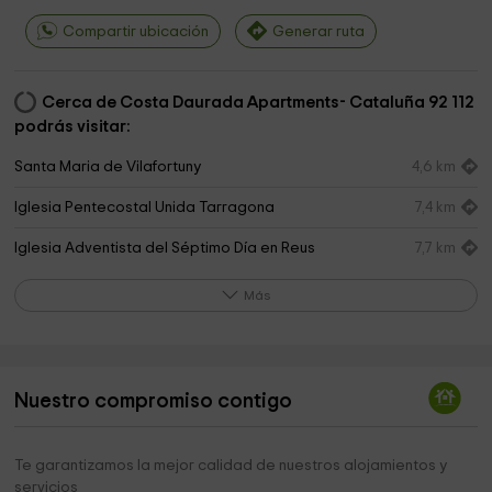
Compartir ubicación
Generar ruta
Cerca de Costa Daurada Apartments- Cataluña 92 112
podrás visitar:
Santa Maria de Vilafortuny
4,6 km
Iglesia Pentecostal Unida Tarragona
7,4 km
Iglesia Adventista del Séptimo Día en Reus
7,7 km
Ayuntamiento de Cambrils
7,7 km
Más
Iglesia de Sant Pere
7,9 km
Ayuntamiento De Cambrils
8,1 km
Nuestro compromiso contigo
Ayuntamiento de Cambrils
8,1 km
Barbacoa Park
8,3 km
Te garantizamos la mejor calidad de nuestros alojamientos y
servicios