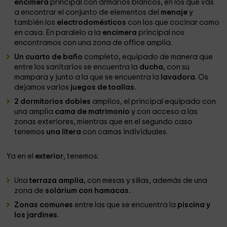
encimera
principal con armarios blancos, en los que vas
a encontrar el conjunto de elementos del
menaje
y
también los
electrodomésticos
con los que cocinar como
en casa. En paralelo a la
encimera
principal nos
encontramos con una zona de office amplia.
Un cuarto de baño
completo, equipado de manera que
entre los sanitarios se encuentra la
ducha
, con su
mampara y junto a la que se encuentra la
lavadora
. Os
dejamos varios
juegos de toallas.
2 dormitorios dobles
amplios, el principal equipado con
una amplia
cama de matrimonio
y con acceso a las
zonas exteriores, mientras que en el segundo caso
tenemos
una litera
con camas individuales.
Ya en el
exterior
, tenemos:
Una
terraza amplia,
con mesas y sillas, además de una
zona de
solárium con hamacas.
Zonas comunes
entre las que se encuentra la
piscina y
los jardines.