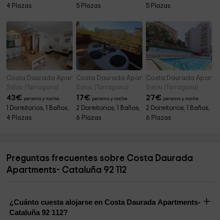
4 Plazas
5 Plazas
5 Plazas
Costa Daurada Apartments- Zurbarán
Costa Daurada Apartments- Clara
Costa Daurada Apartment
Salou (Tarragona)
Salou (Tarragona)
Salou (Tarragona)
43
€
17
€
27
€
persona y noche
persona y noche
persona y noche
1 Dormitorios, 1 Baños,
2 Dormitorios, 1 Baños,
2 Dormitorios, 1 Baños,
4 Plazas
6 Plazas
6 Plazas
Preguntas frecuentes sobre Costa Daurada
Apartments- Cataluña 92 112
¿Cuánto cuesta alojarse en Costa Daurada Apartments-
Cataluña 92 112?