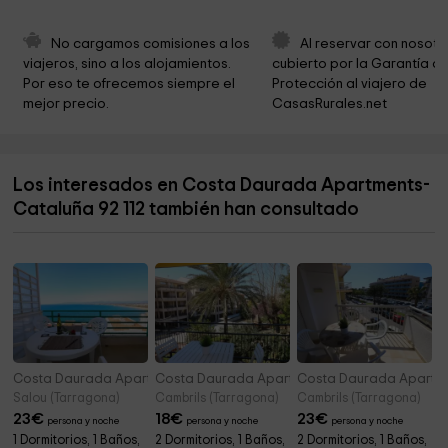
Joventut Cambrils
8,4 km
Joventut Cambrils
8,4 km
No cargamos comisiones a los 
Al reservar con nosotr
viajeros, sino a los alojamientos. 
cubierto por la Garantía de
Iglesia de Santa Maria
8,6 km
Por eso te ofrecemos siempre el 
Protección al viajero de 
mejor precio.
CasasRurales.net
Park
8,7 km
Necrópolis Paleocristiana de Tarragona
8,8 km
Los interesados en Costa Daurada Apartments-
Ayuntamiento de Tarragona : Servei d?Arxiu i
8,8 km
Documentació Municipal
Cataluña 92 112 también han consultado
Assemblea Bíblica del Camp de Tarragona
8,8 km
Costa Daurada Apartments- Paradis 2
Costa Daurada Apartments- Pompeyo II
Costa Daurada Apartme
Salou (Tarragona)
Cambrils (Tarragona)
Cambrils (Tarragona)
23
€
18
€
23
€
persona y noche
persona y noche
persona y noche
1 Dormitorios, 1 Baños,
2 Dormitorios, 1 Baños,
2 Dormitorios, 1 Baños,