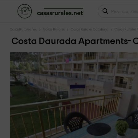
CasasRurales.net
Casas Rurales
Casas Rurales Cataluña
Casas Rurales
Costa Daurada Apartments- C