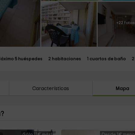
+22 fotos
áximo 5 huéspedes
2 habitaciones
1 cuartos de baño
2
Características
Mapa
a?
¡Sólo 11€ más!
¡Desde 1€ meno