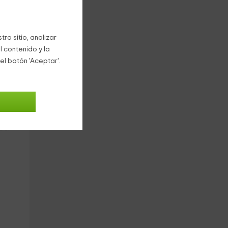
tar
ro sitio, analizar
l contenido y la
el botón 'Aceptar'.
n
tra
del