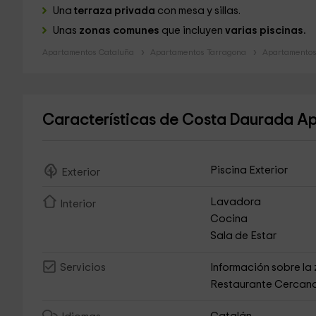
Una
terraza privada
con mesa y sillas.
Unas
zonas comunes
que incluyen
varias piscinas.
Apartamentos Cataluña
Apartamentos Tarragona
Apartamentos
Características de Costa Daurada Ap
Piscina Exterior
Exterior
Lavadora
Interior
Cocina
Sala de Estar
Información sobre la
Servicios
Restaurante Cercan