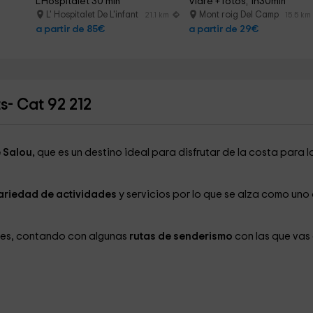
L'Hospitalet 30 min
Vidre + fotos, 1h30min
L' Hospitalet De L'infant
Mont roig Del Camp
21.1 km
15.5 km
a partir de 85€
a partir de 29€
- Cat 92 212
 Salou,
que es un destino ideal para disfrutar de la costa para l
ariedad de actividades
y servicios por lo que se alza como uno
ades, contando con algunas
rutas de senderismo
con las que vas