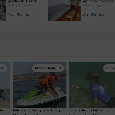
Apartments- Larimar
Apartments- Marathon
Salou (Tarragona)
Salou (Tarragona)
6
2
1
4
1
1
llo
Motos de Agua
Buce
de 
Ruta moto de agua biplaza por 
Salida de snorkel por Cala 