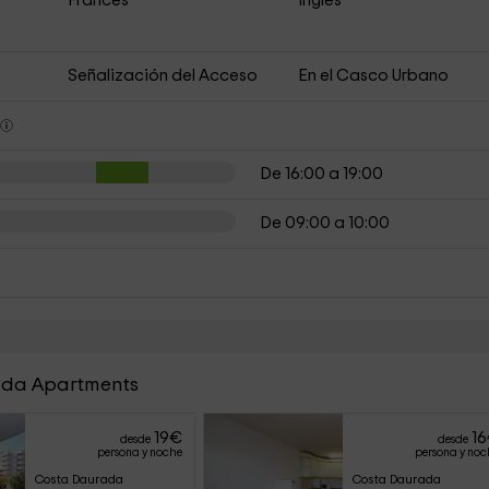
Francés
Inglés
Señalización del Acceso
En el Casco Urbano
s
De 16:00 a 19:00
De 09:00 a 10:00
rada Apartments
19
€
16
desde
desde
persona y noche
persona y noc
Costa Daurada 
Costa Daurada 