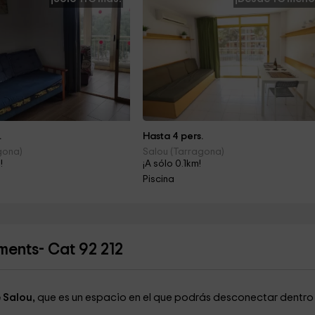
.
Hasta 4 pers.
gona)
Salou (Tarragona)
!
¡A sólo 0.1km!
Piscina
ents- Cat 92 212
 Salou,
que es un espacio en el que podrás desconectar dentro