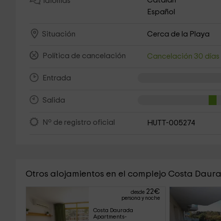
Catalán
Idiomas
Español
Cerca de la Playa
Situación
Política de cancelación
Cancelación 30 día
Entrada
Salida
Nº de registro oficial
HUTT-005274
Otros alojamientos en el complejo Costa Dau
22
€
desde
persona y noche
Costa Daurada 
Apartments- 