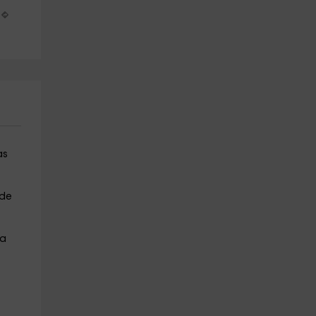
20 min
Salou 2 horas
Cambrils
Riudoms
8.3 km
11.3 km
a partir de 70€
a partir de 60€
as
 de
 a