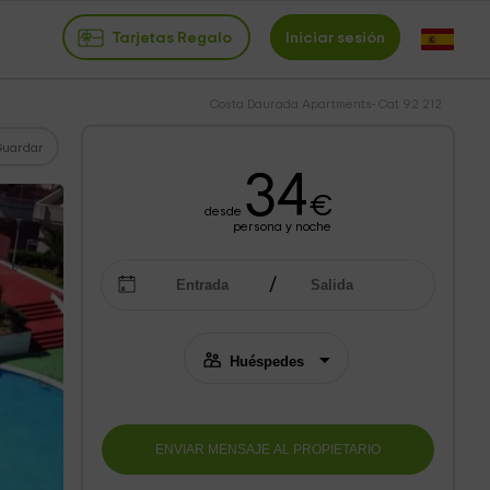
Tarjetas Regalo
Iniciar sesión
Costa Daurada Apartments- Cat 92 212
Guardar
34
€
desde
persona y noche