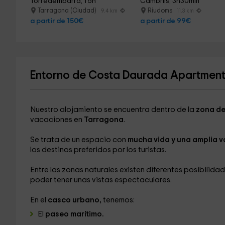
Torredembarra, 1'5h
Cambrils, 3h30min
Tarragona (Ciudad)
Riudoms
9.4 km
11.3 km
a partir de 150€
a partir de 99€
Entorno de Costa Daurada Apartments
Nuestro alojamiento se encuentra dentro de la
zona de
vacaciones en
Tarragona
.
Se trata de un espacio con
mucha vida y una amplia v
los destinos preferidos por los turistas.
Entre las zonas naturales existen diferentes posibilid
poder tener unas vistas espectaculares.
En el
casco urbano,
tenemos:
El
paseo marítimo.