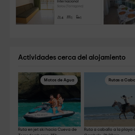
Internacional
Salou (Tarragona)
4
1
1
Actividades cerca del alojamiento
Motos de Agua
Rutas a Caba
Ruta en jet ski hacia Cueva de 
Ruta a caballo a la playa 