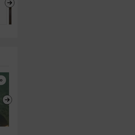
Dorada
Salou (Tarragona)
7
2
1
o
Motos de Agua
Rutas a Caballo
Excursión en jet ski en Cambrils, 
Paseo a caballo cerca de 