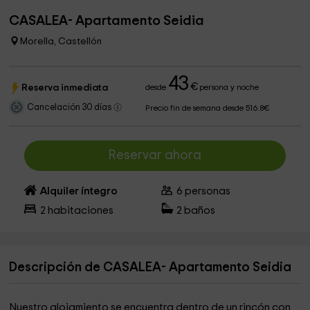
CASALEA- Apartamento Seidia
Morella, Castellón
43
€
Reserva inmediata
desde
persona y noche
Cancelación 30 días
Precio fin de semana desde 516.8€
Reservar ahora
Alquiler íntegro
6
personas
2
habitaciones
2
baños
Descripción de CASALEA- Apartamento Seidia
Nuestro alojamiento se encuentra dentro de un rincón con