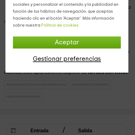
mesa y sillas. Al lado, el
sofá que puede hacerse cama
y
sociales y personalizar el contenido y la publicidad en
que mira hacia el frente en el que tenemos el mueble con la
función de tus hábitos de navegación, que aceptas
televisión
de plasma.
haciendo clic en el botón 'Aceptar'. Más información
2 dormitorios
de
matrimonio
amplios. El de la
planta
sobre nuestra
Política de cookies.
superior
tiene casi
30 metros
y dispone de una cama de
matrimonio junto a unos escalones en madera que llevan
al
jacuzzi redondo
e integrado en el suelo. El otro
Aceptar
dormitorio se encuentra en la planta intermedia, y
dispone de otra
cama de matrimonio
amplia, y un cuarto
de
baño completo,
en negro y con ducha a ras de suelo.
Gestionar preferencias
Además, este apartamento dispone de
terraza con vistas.
Apartamentos Comunidad Valenciana
Apartamentos Castellón
Apartamentos Morella