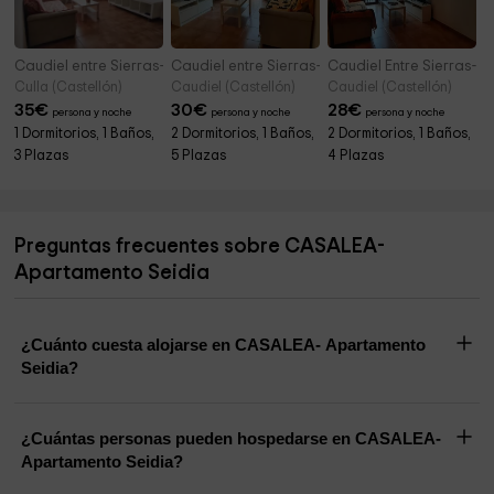
Caudiel entre Sierras- Apartamento 1
Caudiel entre Sierras- Apartamento 2
Caudiel Entre Sierras- 
Culla (Castellón)
Caudiel (Castellón)
Caudiel (Castellón)
35
€
30
€
28
€
persona y noche
persona y noche
persona y noche
1 Dormitorios, 1 Baños,
2 Dormitorios, 1 Baños,
2 Dormitorios, 1 Baños,
3 Plazas
5 Plazas
4 Plazas
Preguntas frecuentes sobre CASALEA-
Apartamento Seidia
¿Cuánto cuesta alojarse en CASALEA- Apartamento
Seidia?
¿Cuántas personas pueden hospedarse en CASALEA-
Apartamento Seidia?