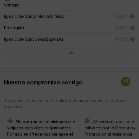
visitar:
Iglesia de Santa Maria la Major
0,2 km
Parròquia
0,2 km
Iglesia de Sant Joan Baptista
0,3 km
Parròquia Sant Joan Baptista
0,3 km
Más
Ermita de la Puritat
0,3 km
Ayuntamiento de Morella
0,3 km
Nuestro compromiso contigo
Puerta San Mateo
0,3 km
Museo Etnologico De Morella Y Del Maestrazgo
0,4 km
Te garantizamos la mejor calidad de nuestros alojamientos y
servicios
Ayntamiento De Castell De Cabres
0,5 km
Temps De Dinosaures
0,5 km
No cargamos comisiones a los 
Al reservar con nosotr
viajeros, sino a los alojamientos. 
cubierto por la Garantía de
Cimitero di Morella
0,6 km
Por eso te ofrecemos siempre el 
Protección al viajero de 