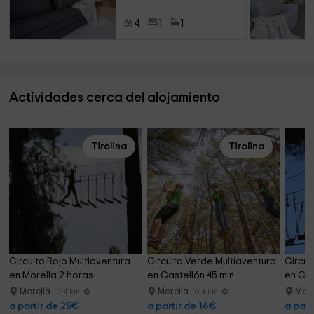
4
1
1
Actividades cerca del alojamiento
Tirolina
Tirolina
Circuito Rojo Multiaventura 
Circuito Verde Multiaventura 
Circui
en Morella 2 horas
en Castellón 45 min
en Cas
Morella
Morella
More
0.4 km
0.4 km
a partir de 25€
a partir de 16€
a part