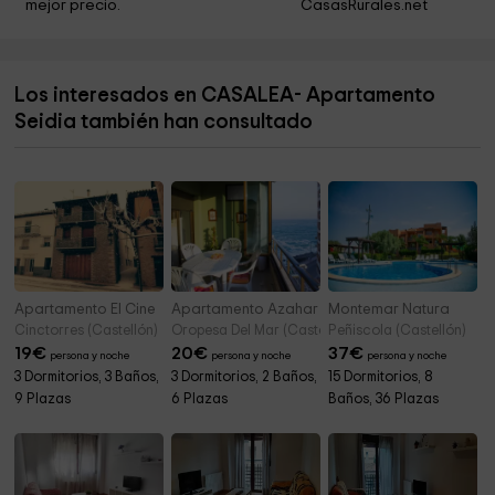
mejor precio.
CasasRurales.net
Ermita de Santa Lucía y San Lázaro
0,7 km
Ermita Nuestra Señora de Vallivana de Hostal Nou
1,3 km
Los interesados en CASALEA- Apartamento
Ermita de Santo Tomás de Villanueva
2,1 km
Seidia también han consultado
Capilla de San Juan y San Antonio
2,5 km
Apartamento El Cine
Apartamento Azahar
Montemar Natura
Cinctorres (Castellón)
Oropesa Del Mar (Castellón)
Peñiscola (Castellón)
19
€
20
€
37
€
persona y noche
persona y noche
persona y noche
3 Dormitorios, 3 Baños,
3 Dormitorios, 2 Baños,
15 Dormitorios, 8
9 Plazas
6 Plazas
Baños, 36 Plazas