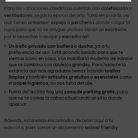
Para las variaciones climáticas cuentan con
calefacción
o
ventiladores
, según la época del año. También podrás ver
que tienen
armarios- espejo o percheros
donde colgar la
ropa para que no se arrugue. ¡Incluso tienen un
escritorio
por si necesitas trabajar y
mecedoras
!
Un baño privado con bañera o ducha
, ya a tu
preferencia de uso. Está acondicionado para que te
sientas como en casa, con mobiliario moderno de mármol
que se combina con azulejos grandes. Para hacerte la
estancia aún más agradable hemos incluido
toallas
limpias
y también
artículos gratuitos o esenciales
como
el
papel higiénico
, no nos falta detalle.
Fuera del recinto hay una
zona de parking gratis
, para
que no te comas la cabeza buscando un sitio donde
aparcar.
Además, estaremos encantados de tener aquí a tu
mascota, pues somos un alojamiento
animal friendly
.