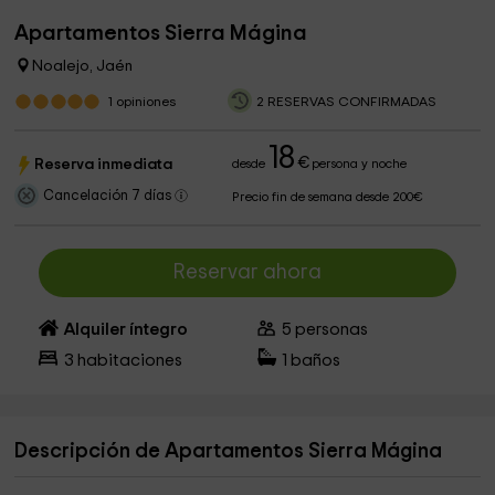
Apartamentos Sierra Mágina
Noalejo, Jaén
1
opiniones
2 RESERVAS CONFIRMADAS
18
€
Reserva inmediata
desde
persona y noche
Cancelación 7 días
Precio fin de semana desde 200€
Reservar ahora
Alquiler íntegro
5
personas
3
habitaciones
1
baños
Descripción de Apartamentos Sierra Mágina