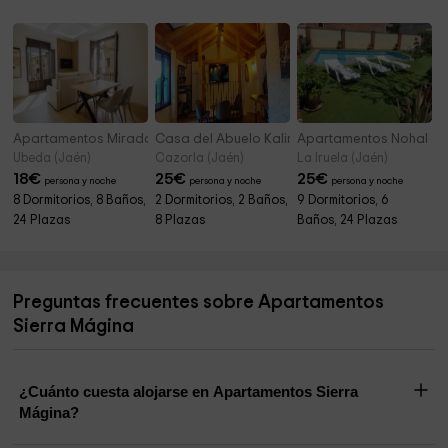
Iglesia parroquial de Nuestra Señora de los
18,4 km
Ángeles
Apartamentos Mirador de Vandelvira
Casa del Abuelo Kalinas
Apartamentos Nohal
Ubeda (Jaén)
Cazorla (Jaén)
La Iruela (Jaén)
18
€
25
€
25
€
persona y noche
persona y noche
persona y noche
8 Dormitorios, 8 Baños,
2 Dormitorios, 2 Baños,
9 Dormitorios, 6
24 Plazas
8 Plazas
Baños, 24 Plazas
Preguntas frecuentes sobre Apartamentos
Sierra Mágina
¿Cuánto cuesta alojarse en Apartamentos Sierra
Mágina?