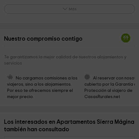
Cementerio Municipal de Montejícar
13,7 km
Más
Ermita de Nuestra Señora de la Cabeza
13,9 km
Ermita de San Isidro
13,9 km
Nuestro compromiso contigo
Altos de Gallarí Torre Vigía
14,8 km
Salón Del Reino De Los Testigos Cristianos De
15,8 km
Te garantizamos la mejor calidad de nuestros alojamientos y
Jehová
servicios
Fuente del Raso
16,4 km
No cargamos comisiones a los 
Al reservar con nosotr
Cortijo del Chopo
16,7 km
viajeros, sino a los alojamientos. 
cubierto por la Garantía de
Por eso te ofrecemos siempre el 
Protección al viajero de 
Ermita de la Virgen de las Angustias
17,4 km
mejor precio.
CasasRurales.net
Ayuntamiento de Frailes
17,4 km
Parroquia de Santa Lucía Mártir
17,4 km
Los interesados en Apartamentos Sierra Mágina
Iglesia Parroquial de la Encarnación
18,2 km
también han consultado