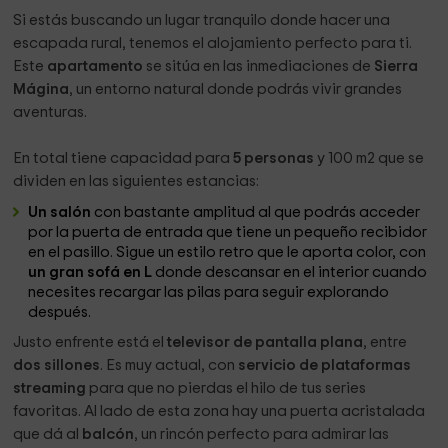
Si estás buscando un lugar tranquilo donde hacer una
escapada rural, tenemos el alojamiento perfecto para ti.
Este
apartamento
se sitúa en las inmediaciones de
Sierra
Mágina
, un entorno natural donde podrás vivir grandes
aventuras.
En total tiene capacidad para
5 personas
y 100 m2 que se
dividen en las siguientes estancias:
Un salón
con bastante amplitud al que podrás acceder
por la puerta de entrada que tiene un pequeño recibidor
en el pasillo. Sigue un estilo retro que le aporta color, con
un gran sofá en L
donde descansar en el interior cuando
necesites recargar las pilas para seguir explorando
después.
Justo enfrente está el
televisor de pantalla plana
, entre
dos sillones
. Es muy actual, con
servicio de plataformas
streaming
para que no pierdas el hilo de tus series
favoritas. Al lado de esta zona hay una puerta acristalada
que dá al
balcón
, un rincón perfecto para admirar las