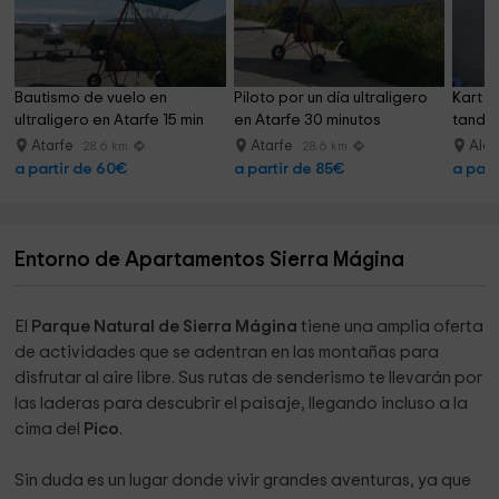
Bautismo de vuelo en 
Piloto por un día ultraligero 
Kart A
ultraligero en Atarfe 15 min
en Atarfe 30 minutos
tanda 
Atarfe
Atarfe
Alca
28.6 km
28.6 km
a partir de 60€
a partir de 85€
a part
Entorno de Apartamentos Sierra Mágina
El
Parque Natural de Sierra Mágina
tiene una amplia oferta
de actividades que se adentran en las montañas para
disfrutar al aire libre. Sus rutas de senderismo te llevarán por
las laderas para descubrir el paisaje, llegando incluso a la
cima del
Pico
.
Sin duda es un lugar donde vivir grandes aventuras, ya que