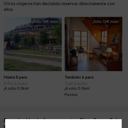
Otros viajeros han decidido reservar directamente con
ellos.
¡Sólo 15€ más!
¡Sólo 12€ más!
Hasta 5 pers.
También 6 pers.
El Pla (Lleida)
Taull (Lleida)
¡A sólo 0.0km!
¡A sólo 0.0km!
Piscina
Descripción de Apartamentos Pleta Bona- Puig
Falcó 3