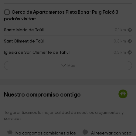
Cerca de Apartamentos Pleta Bona- Puig Falcó 3
podrás visitar:
Santa Maria de Taüll
0,1 km
Sant Climent de Taüll
0,3 km
Iglesia de San Clemente de Tahull
0,3 km
Sant Quirc de Taüll
0,8 km
Más
Boí Taüll Resort
1,0 km
Casa del Parc de Boí
1,2 km
Nuestro compromiso contigo
Iglesia de Sant Joan
1,3 km
La Nativitat de Durro
3,3 km
Te garantizamos la mejor calidad de nuestros alojamientos y
servicios
Sant Quirc de Durro
4,1 km
Ayuntamiento de la Vall de Boí
4,1 km
No cargamos comisiones a los 
Al reservar con nosotr