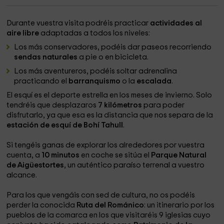
Durante vuestra visita podréis practicar
actividades al
aire libre
adaptadas a todos los niveles:
Los más conservadores, podéis dar paseos recorriendo
sendas naturales
a pie o en bicicleta.
Los más aventureros, podéis soltar adrenalina
practicando el
barranquismo
o la
escalada
.
El esquí es el deporte estrella en los meses de invierno. Solo
tendréis que desplazaros
7 kilómetros
para poder
disfrutarlo, ya que esa es la distancia que nos separa de la
estación de esquí de Bohí Tahull
.
Si tengéis ganas de explorar los alrededores por vuestra
cuenta, a
10 minutos
en coche se sitúa el
Parque Natural
de Aigüestortes
, un auténtico paraíso terrenal a vuestro
alcance.
Para los que vengáis con sed de cultura, no os podéis
perder la conocida
Ruta del Románico
: un itinerario por los
pueblos de la comarca en los que visitaréis 9 iglesias cuyo