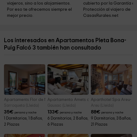
viajeros, sino a los alojamientos. 
cubierto por la Garantía de
Ayuntamiento de la Vall de Boí
4,1 km
Por eso te ofrecemos siempre el 
Protección al viajero de 
mejor precio.
CasasRurales.net
Sant Feliu de Barruera
4,2 km
Parc Municipal Barruera
4,4 km
Los interesados en Apartamentos Pleta Bona-
Ayuntamiento De La Vall De Boi
4,8 km
Puig Falcó 3 también han consultado
Humedal del Salencar
5,0 km
Apartaments Flor de Neu 6
Apartamento Amets de Aran
Aparthotel Spa Areu- C
Sarroqueta (Lleida)
Gausac (Lleida)
Areu (Lleida)
35
€
133
€
88
€
persona y noche
persona y noche
persona y noche
1 Dormitorios, 1 Baños,
6 Dormitorios, 2 Baños,
9 Dormitorios, 3 Baños,
2 Plazas
6 Plazas
21 Plazas