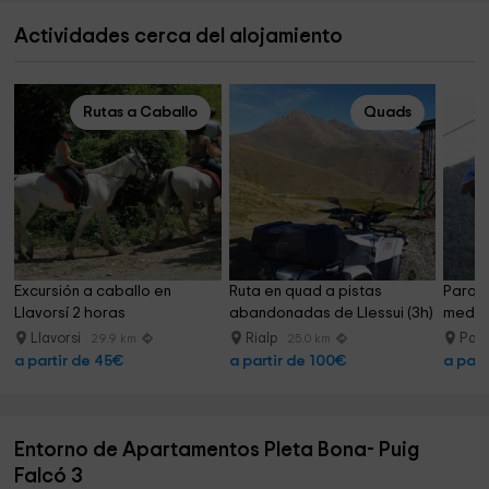
Actividades cerca del alojamiento
Rutas a Caballo
Quads
Excursión a caballo en 
Ruta en quad a pistas 
Parque 
Llavorsí 2 horas
abandonadas de Llessui (3h)
medio 
Llavorsi
Rialp
Pall
29.9 km
25.0 km
a partir de 45€
a partir de 100€
a part
Entorno de Apartamentos Pleta Bona- Puig
Falcó 3