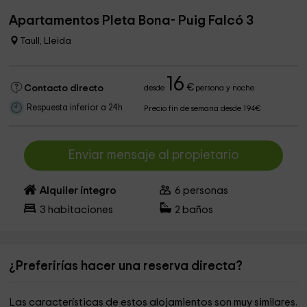
Apartamentos Pleta Bona- Puig Falcó 3
Taull, Lleida
16
€
Contacto directo
desde
persona y noche
Respuesta inferior a 24h
Precio fin de semana desde 194€
Enviar mensaje al propietario
Alquiler íntegro
6
personas
3
habitaciones
2
baños
¿Preferirías hacer una reserva directa?
Las características de estos alojamientos son muy similares.