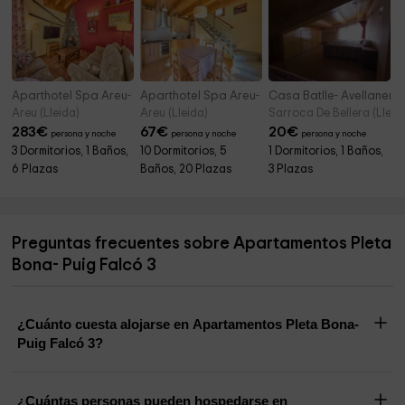
Aparthotel Spa Areu- Casa 6 pax
Aparthotel Spa Areu- Casas 4 pax
Casa Batlle- Avellaner
Areu (Lleida)
Areu (Lleida)
Sarroca De Bellera (Lleid
283
€
67
€
20
€
persona y noche
persona y noche
persona y noche
3 Dormitorios, 1 Baños,
10 Dormitorios, 5
1 Dormitorios, 1 Baños,
6 Plazas
Baños, 20 Plazas
3 Plazas
Preguntas frecuentes sobre Apartamentos Pleta
Bona- Puig Falcó 3
¿Cuánto cuesta alojarse en Apartamentos Pleta Bona-
Puig Falcó 3?
¿Cuántas personas pueden hospedarse en