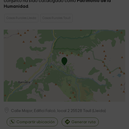
conjunto ha sido catalogado como
Patrimonio de la
Humanidad
.
Casas Rurales Lleida
Casas Rurales Taull
Calle Major, Edifici Falcó, local 2
25528
Taull
(
Lleida
)
Compartir ubicación
Generar ruta