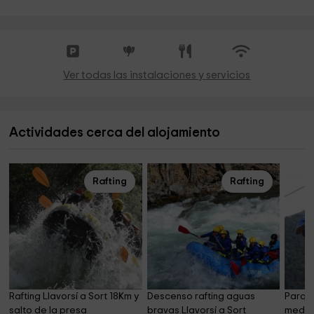
Ver todas las instalaciones y servicios
Actividades cerca del alojamiento
Rafting
Rafting
Rafting Llavorsí a Sort 18Km y 
Descenso rafting aguas 
Parque 
salto de la presa
bravas Llavorsí a Sort
medio 