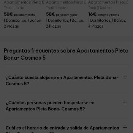
Apartamentos Pleta Bona- Erta 12
Apartamentos Pleta Bona- Cuc 7
Apartamentos Pleta Bona
Taull (Lleida)
Taull (Lleida)
Taull (Lleida)
58
€
58
€
16
€
persona y noche
persona y noche
persona y noche
1 Dormitorios, 1 Baños,
1 Dormitorios, 1 Baños,
1 Dormitorios, 1 Baños,
2 Plazas
2 Plazas
4 Plazas
Preguntas frecuentes sobre Apartamentos Pleta
Bona- Cosmos 5
¿Cuánto cuesta alojarse en Apartamentos Pleta Bona-
Cosmos 5?
¿Cuántas personas pueden hospedarse en
Apartamentos Pleta Bona- Cosmos 5?
Cuál es el horario de entrada y salida de Apartamentos