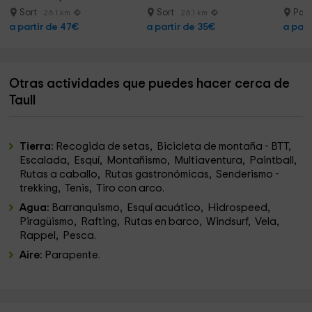
Sort
Sort
Pall
26.1 km
26.1 km
a partir de 47€
a partir de 35€
a part
Otras actividades que puedes hacer cerca de
Taull
Tierra:
Recogida de setas, Bicicleta de montaña - BTT,
Escalada, Esquí, Montañismo, Multiaventura, Paintball,
Rutas a caballo, Rutas gastronómicas, Senderismo -
trekking, Tenis, Tiro con arco.
Agua:
Barranquismo, Esquí acuático, Hidrospeed,
Piragüismo, Rafting, Rutas en barco, Windsurf, Vela,
Rappel, Pesca.
Aire:
Parapente.