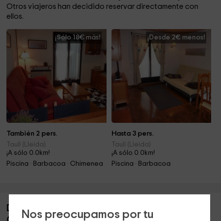
Otros viajeros han decidido reservar directamente con
ellos.
¡Sólo 18€ más!
¡Desde 2€ menos!
También 2 pers.
Hasta 3 pers.
Taull (Lleida)
Taull (Lleida)
¡A sólo 0.0km!
¡A sólo 0.0km!
Piscina · Barbacoa · Chimenea
Piscina · Barbacoa
Descripción de Apartamentos Pleta Bona-
Nos preocupamos por tu
Cosmos 5