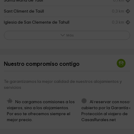
Santa Maria de Taüll
0,1 km
Sant Climent de Taüll
0,3 km
Iglesia de San Clemente de Tahull
0,3 km
Sant Quirc de Taüll
0,8 km
Más
Boí Taüll Resort
1,0 km
Casa del Parc de Boí
1,2 km
Nuestro compromiso contigo
Iglesia de Sant Joan
1,3 km
La Nativitat de Durro
3,3 km
Te garantizamos la mejor calidad de nuestros alojamientos y
servicios
Sant Quirc de Durro
4,1 km
Ayuntamiento de la Vall de Boí
4,1 km
No cargamos comisiones a los 
Al reservar con nosotr
viajeros, sino a los alojamientos. 
cubierto por la Garantía de
Ayuntamiento de la Vall de Boí
4,1 km
Por eso te ofrecemos siempre el 
Protección al viajero de 
mejor precio.
CasasRurales.net
Sant Feliu de Barruera
4,2 km
Parc Municipal Barruera
4,4 km