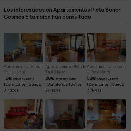
Los interesados en Apartamentos Pleta Bona-
Ayuntamiento De La Vall De Boi
4,8 km
Cosmos 5 también han consultado
Humedal del Salencar
5,0 km
Apartamentos Pleta Bona- Herbasabina 7
Apartamentos Pleta Bona- Erta 9
Apartamentos Pleta Bona
Taull (Lleida)
Taull (Lleida)
El Pla (Lleida)
18
€
28
€
58
€
persona y noche
persona y noche
persona y noche
1 Dormitorios, 1 Baños,
1 Dormitorios, 1 Baños,
1 Dormitorios, 1 Baños,
3 Plazas
2 Plazas
2 Plazas