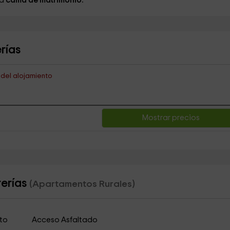
ia
cama de matrimonio.
rías
s del alojamiento
Mostrar precios
rerías
(Apartamentos Rurales)
to
Acceso Asfaltado