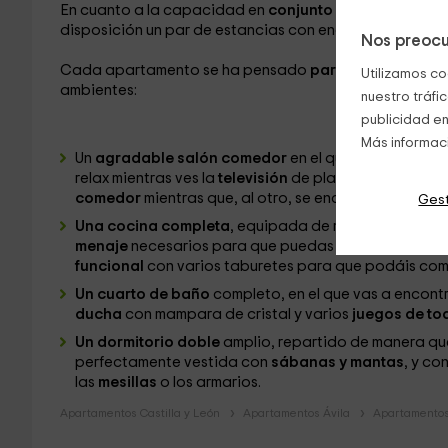
En cuanto a la capacidad en
conjunto de los 2 apart
disposición un par de estancias con encanto.
Nos preocu
Cada apartamento se ha pensado
para un máximo de
Utilizamos co
ambientes:
nuestro tráfi
publicidad en
Más informac
Un
agradable salón comedor
en el que tenemos una
relax mientras ves la
televisión
de plasma que se encu
comedor
mientras que, al otro, se encuentra el
muebl
Gest
Una cocina completa
, equipada de manera que tene
menaje
necesarios para que puedas disfrutar cocin
funcional
con varios taburetes para que podáis com
Un cuarto de baño
completo, en el que vas a encontr
ducha
con mampara de cristal y varios
juegos de toa
Un dormitorio doble
amplio, repartido de manera que
perfectamente vestida con
sábanas y mantas
, y co
las
mesillas
o los armarios.
Apartamentos Castilla y León
Apartamentos Ávila
Apartamentos