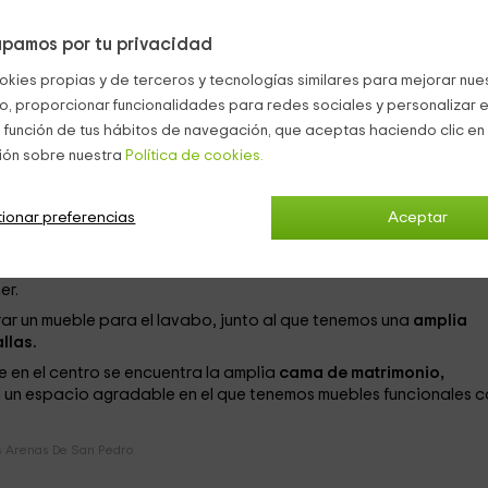
amentos,
es para un máximo de
8 personas
que tendrán a su
pamos por tu privacidad
 4 personas,
que van a encontrar en el interior los siguientes
okies propias y de terceros y tecnologías similares para mejorar nuest
co, proporcionar funcionalidades para redes sociales y personalizar e
 función de tus hábitos de navegación, que aceptas haciendo clic en 
ión sobre nuestra
Política de cookies.
 zona de
sillones
en la que acomodarte, para disfrutar de mome
entra sobre el mueble de madera. En un lado, tenemos una
mesa
e abatible
con la otra
cama
de matrimonio.
ionar preferencias
Aceptar
mos una encimera con el conjunto de los
electrodomésticos
y e
ando como en casa. Una de las cocinas dispone de una
barra
er.
ar un mueble para el lavabo, junto al que tenemos una
amplia
llas.
 en el centro se encuentra la amplia
cama de matrimonio,
n un espacio agradable en el que tenemos muebles funcionales 
 Arenas De San Pedro