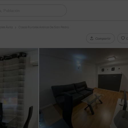
les Ávila
Casas Rurales Arenas De San Pedro
Compartir