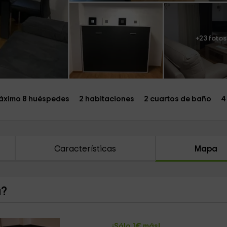
+23 fotos
áximo 8 huéspedes
2 habitaciones
2 cuartos de baño
4
Características
Mapa
a?
¡Sólo 1€ más!