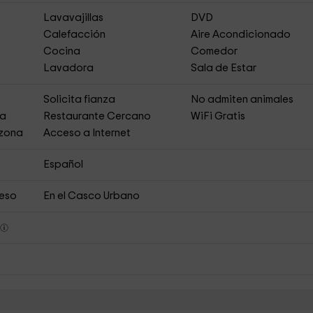
Lavavajillas
DVD
Calefacción
Aire Acondicionado
Cocina
Comedor
Lavadora
Sala de Estar
s
Solicita fianza
No admiten animales
ja
Restaurante Cercano
WiFi Gratis
 zona
Acceso a Internet
Español
ceso
En el Casco Urbano
s