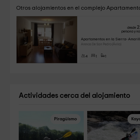
Otros alojamientos en el complejo Apartamento
2
desde
persona y n
Apartamentos en la Sierra- Amaril
Arenas De San Pedro (Ávila)
4
1
1
Actividades cerca del alojamiento
Piragüismo
Kay