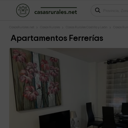
CasasRurales.net
Casas Rurales
Casas Rurales Castilla y León
Casas Rura
Apartamentos Ferrerías