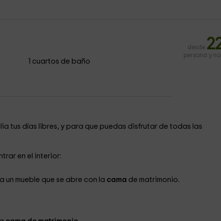
2
desde
persona y n
1 cuartos de baño
a tus días libres, y para que puedas disfrutar de todas las
rar en el interior:
 a un mueble que se abre con la
cama
de matrimonio.