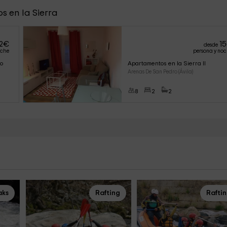
s en la Sierra
2
€
15
desde
oche
persona y no
lo
Apartamentos en la Sierra II
Arenas De San Pedro (Ávila)
8
2
2
aks
Rafting
Rafti