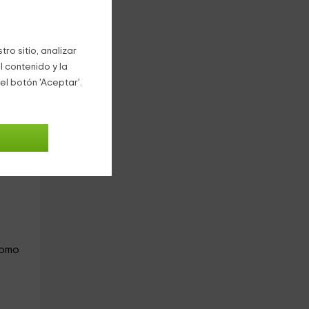
ro sitio, analizar
l contenido y la
el botón 'Aceptar'.
ntos
 de
l
como