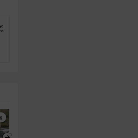
€
che
ng
Rafting
Rafting