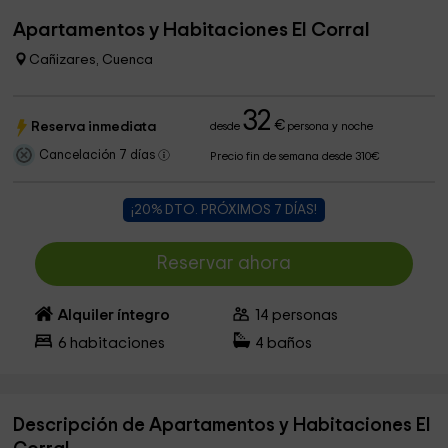
Apartamentos y Habitaciones El Corral
Cañizares, Cuenca
32
€
Reserva inmediata
desde
persona y noche
Cancelación 7 días
Precio fin de semana desde 310€
¡20% DTO. PRÓXIMOS 7 DÍAS!
Reservar ahora
Alquiler íntegro
14
personas
6
habitaciones
4
baños
Descripción de Apartamentos y Habitaciones El