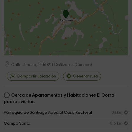
Calle Jimena, 14
16891
Cañizares
(
Cuenca
)
Compartir ubicación
Generar ruta
Cerca de Apartamentos y Habitaciones El Corral
podrás visitar:
Parroquia de Santiago Apóstol Casa Rectoral
0,1 km
Campo Santo
0,6 km