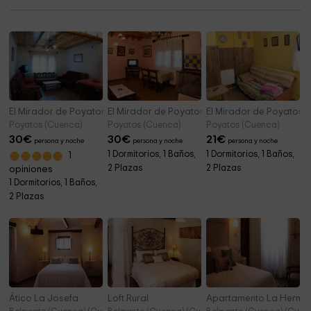
Iglesia de la Asunción
11,5 km
El Mirador de Poyatos- Apartamento Rojo
El Mirador de Poyatos- Apartamento Verde
El Mirador de Poyatos-
Poyatos (Cuenca)
Poyatos (Cuenca)
Poyatos (Cuenca)
30
€
30
€
21
€
persona y noche
persona y noche
persona y noche
1 Dormitorios, 1 Baños,
1 Dormitorios, 1 Baños,
1
2 Plazas
2 Plazas
opiniones
1 Dormitorios, 1 Baños,
2 Plazas
Ático La Josefa
Loft Rural
Apartamento La Hermin