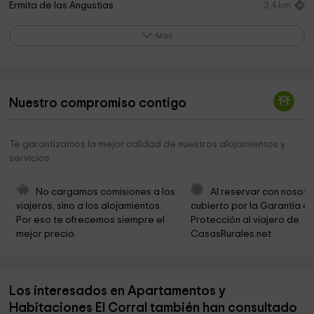
Ermita de las Angustias
3,4 km
Museo Etnologico De Los Gancheros Y La Madera
3,8 km
Más
Ayuntamiento Fuertescusa
5,1 km
Cabañas El Llano de los Conejos
7,3 km
Nuestro compromiso contigo
Cementerio
8,1 km
Iglesia De San Millán
8,4 km
Te garantizamos la mejor calidad de nuestros alojamientos y
servicios
Parroquia de San Millán
8,5 km
Ayuntamiento de Cañamares
8,6 km
No cargamos comisiones a los 
Al reservar con nosotr
viajeros, sino a los alojamientos. 
cubierto por la Garantía de
Via Ferrata Estrecho De Priego
11,0 km
Por eso te ofrecemos siempre el 
Protección al viajero de 
mejor precio.
CasasRurales.net
Convento de San Miguel de las Victorias
11,1 km
Ayuntamiento de Beteta
11,4 km
Los interesados en Apartamentos y
Parroquia De La Asunción De Nuestra Señora
11,4 km
Habitaciones El Corral también han consultado