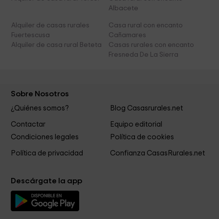
Albacete
Alquiler de casas rurales
Casa rural con encanto
Fuertescusa
Cañamares
Alquiler de casa rural Beteta
Casas rurales con encanto
Fresneda De La Sierra
Sobre Nosotros
¿Quiénes somos?
Blog Casasrurales.net
Contactar
Equipo editorial
Condiciones legales
Política de cookies
Política de privacidad
Confianza CasasRurales.net
Descárgate la app