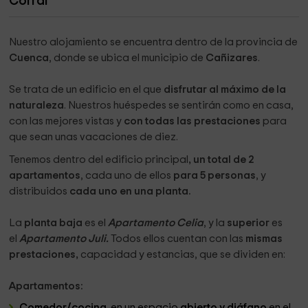
Corral
Nuestro alojamiento se encuentra dentro de la provincia de
Cuenca
, donde se ubica el municipio de
Cañizares
.
Se trata de un edificio en el que
disfrutar al máximo de la
naturaleza
. Nuestros huéspedes se sentirán como en casa,
con las mejores vistas y
con todas las prestaciones
para
que sean unas vacaciones de diez.
Tenemos dentro del edificio principal
, un total de 2
apartamentos
, cada uno de ellos
para 5 personas
, y
distribuidos
cada uno en una planta.
La
planta baja
es el
Apartamento Celia
, y la
superior
es
el
Apartamento Juli.
Todos ellos cuentan con las
mismas
prestaciones,
capacidad y estancias, que se dividen en:
Apartamentos:
Comedor/cocina
en un espacio
abierto y diáfano
en el