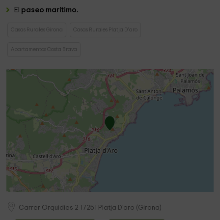
El
paseo marítimo.
Casas Rurales Girona
Casas Rurales Platja D'aro
Apartamentos Costa Brava
Carrer Orquidies 2
17251
Platja D'aro
(
Girona
)