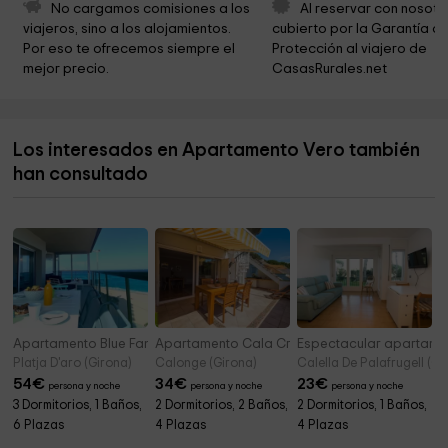
El Cau De La Costa Brava Museu De La Pesca
4,7 km
No cargamos comisiones a los 
Al reservar con nosotr
viajeros, sino a los alojamientos. 
cubierto por la Garantía de
Museu de la Pesca
4,7 km
Por eso te ofrecemos siempre el 
Protección al viajero de 
mejor precio.
CasasRurales.net
Parròquia de Santa Maria del Mar
4,9 km
Palamós Ayuntamiento
4,9 km
Los interesados en Apartamento Vero también
Capella del Carme
5,1 km
han consultado
Parc del Convent dels Agustins
5,1 km
Apartamento Blue Fanals
Apartamento Cala Cristus
Espectacular apartamen
Platja D'aro (Girona)
Calonge (Girona)
Calella De Palafrugell (Gi
54
€
34
€
23
€
persona y noche
persona y noche
persona y noche
3 Dormitorios, 1 Baños,
2 Dormitorios, 2 Baños,
2 Dormitorios, 1 Baños,
6 Plazas
4 Plazas
4 Plazas