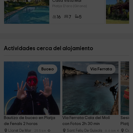
Casa Vista Mar
Platja D'aro (Girona)
16
7
5
Actividades cerca del alojamiento
Buceo
Vía Ferrata
Bautizo de buceo en Platja 
Vía Ferrata Cala del Molí 
Sesión
de Fenals 2 horas
con Fotos 2h 30 min
Platja
Lloret De Mar
Sant Feliu De Guixols
Cast
25.5 km
6.6 km