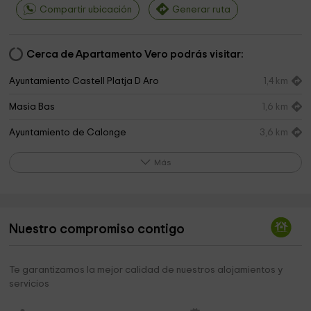
Compartir ubicación
Generar ruta
Cerca de Apartamento Vero podrás visitar:
Ayuntamiento Castell Platja D Aro
1,4 km
Masia Bas
1,6 km
Ayuntamiento de Calonge
3,6 km
callCarlos
3,8 km
Más
Castell de Benedormiens
4,0 km
Museu de la Nina
4,0 km
Nuestro compromiso contigo
TURISVOL Helicòpters
4,0 km
Testigos Cristianos de Jehova
4,3 km
Te garantizamos la mejor calidad de nuestros alojamientos y
servicios
Terra De Mar
4,6 km