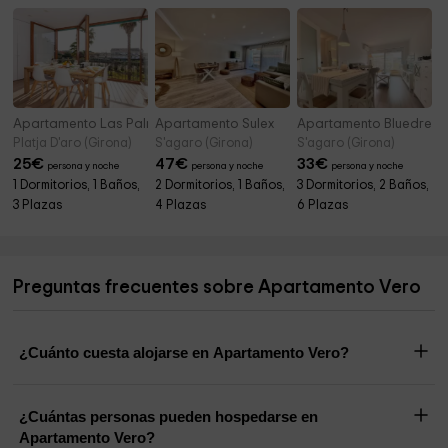
Apartamento Las Palmeras
Apartamento Sulex
Apartamento Bluedrea
Platja D'aro (Girona)
S'agaro (Girona)
S'agaro (Girona)
25
€
47
€
33
€
persona y noche
persona y noche
persona y noche
1 Dormitorios, 1 Baños,
2 Dormitorios, 1 Baños,
3 Dormitorios, 2 Baños,
3 Plazas
4 Plazas
6 Plazas
Preguntas frecuentes sobre Apartamento Vero
¿Cuánto cuesta alojarse en Apartamento Vero?
¿Cuántas personas pueden hospedarse en
Apartamento Vero?