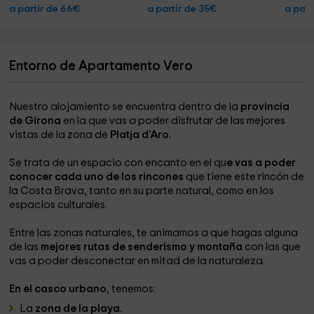
a partir de 66€
a partir de 35€
a part
Entorno de Apartamento Vero
Nuestro alojamiento se encuentra dentro de la
provincia
de Girona
en la que vas a poder disfrutar de las mejores
vistas de la zona de
Platja d'Aro.
Se trata de un espacio con encanto en el qu
e vas a poder
conocer cada uno de los rincones
que tiene este rincón de
la Costa Brava, tanto en su parte natural, como en los
espacios culturales.
Entre las zonas naturales, te animamos a que hagas alguna
de las
mejores rutas de senderismo y montaña
con las que
vas a poder desconectar en mitad de la naturaleza.
En el casco urbano
, tenemos:
La
zona de la playa.