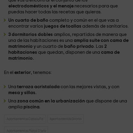
que vas a encontrar el conjunto de los
electrodomésticos y el menaje
necesarios para que
puedas hacer todas las recetas que quieras.
Un cuarto de baño
completo y común en el que vas a
encontrar varios
juegos de toallas
además de sanitarios.
3 dormitorios dobles
amplios, repartidos de manera que
una de las habitaciones es una
amplia suite con cama de
matrimonio
y un cuarto de
baño privado
. Las
2
habitaciones
que quedan, disponen de una
cama de
matrimonio.
En el
exterior
, tenemos:
Una
terraza acristalada
con las mejores vistas, y con
mesa y sillas.
Una
zona común en la urbanización
que dispone de una
amplia
piscina
.
Apartamentos Cataluña
Apartamentos Girona
Apartamentos Platja D'aro