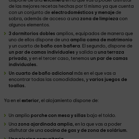
dispone de una
encimera
en la que vas a poder disfrutar
de las mejores recetas hechas por ti mismo ya que cuenta
con un conjunto de
electrodomésticos y menaje
de
sobra, además de acceso a una
zona de limpieza
con
algunos elementos.
3 dormitorios dobles
amplios, equipados de manera que
uno de ellos dispone de una
amplia cama de matrimonio
y un cuarto de
baño con bañera
. El segundo, dispone de
un par de camas individuales
y salida a
una terraza
privada
, y en el tercer caso, tenemos
un par de camas
individuales.
Un cuarto de baño adicional
más en el que vas a
encontrar todas las comodidades, y
varios juegos de
toallas.
Ya en el
exterior
, el alojamiento dispone de:
Un amplio
porche con mesa y sillas
bajo el toldo.
Una
zona ajardinada amplia,
en la que vas a poder
disfrutar de una
cocina de gas y de zona de solárium.