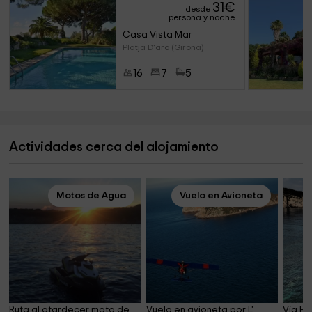
31
€
desde
persona y noche
Casa Vista Mar
Platja D'aro (Girona)
16
7
5
Actividades cerca del alojamiento
Motos de Agua
Vuelo en Avioneta
Ruta al atardecer moto de 
Vuelo en avioneta por L' 
Vía Fe