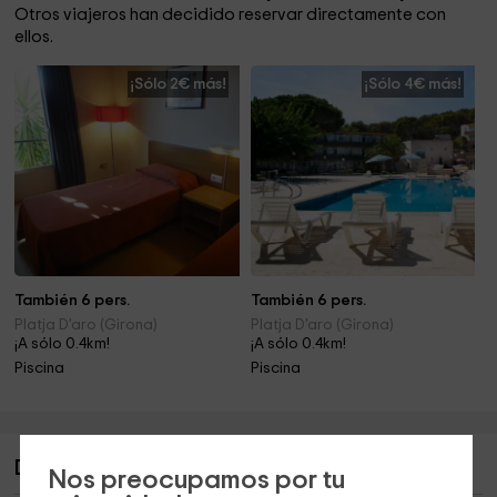
Otros viajeros han decidido reservar directamente con
ellos.
¡Sólo 2€ más!
¡Sólo 4€ más!
También 6 pers.
También 6 pers.
Platja D'aro (Girona)
Platja D'aro (Girona)
¡A sólo 0.4km!
¡A sólo 0.4km!
Piscina
Piscina
Descripción de Casa Ànima
Nos preocupamos por tu