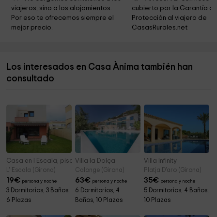
viajeros, sino a los alojamientos. 
cubierto por la Garantía de
Museu de la Pesca
4,8 km
Por eso te ofrecemos siempre el 
Protección al viajero de 
mejor precio.
CasasRurales.net
Parròquia de Santa Maria del Mar
5,0 km
Palamós Ayuntamiento
5,0 km
Los interesados en Casa Ànima también han
Capella del Carme
5,1 km
consultado
Parc del Convent dels Agustins
5,2 km
Casa en l Escala, piscina comunitaria y jardín
Villa la Dolça
Villa Infinity
L' Escala (Girona)
Calonge (Girona)
Platja D'aro (Girona)
19
€
63
€
35
€
persona y noche
persona y noche
persona y noche
3 Dormitorios, 3 Baños,
6 Dormitorios, 4
5 Dormitorios, 4 Baños,
6 Plazas
Baños, 10 Plazas
10 Plazas