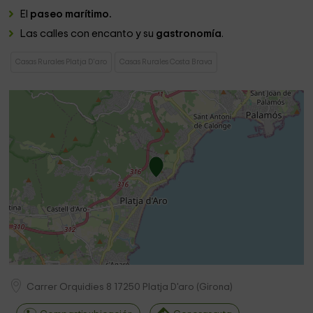
El
paseo marítimo.
Las calles con encanto y su
gastronomía
.
Casas Rurales Platja D'aro
Casas Rurales Costa Brava
Carrer Orquidies 8
17250
Platja D'aro
(
Girona
)