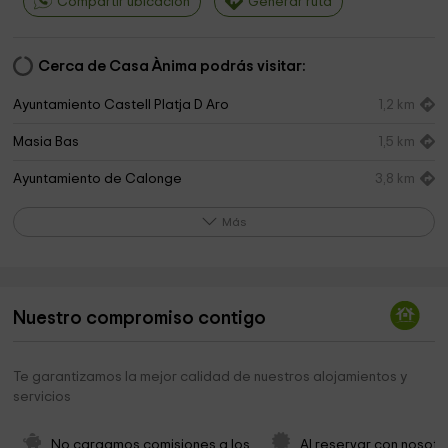
Compartir ubicación
Generar ruta
Cerca de Casa Ànima podrás visitar:
Ayuntamiento Castell Platja D Aro
1,2 km
Masia Bas
1,5 km
Ayuntamiento de Calonge
3,8 km
Castell de Benedormiens
3,9 km
Más
Museu de la Nina
3,9 km
TURISVOL Helicòpters
3,9 km
Nuestro compromiso contigo
callCarlos
4,0 km
Testigos Cristianos de Jehova
4,4 km
Te garantizamos la mejor calidad de nuestros alojamientos y
servicios
Terra De Mar
4,7 km
El Cau De La Costa Brava Museu De La Pesca
4,8 km
No cargamos comisiones a los 
Al reservar con nosotr