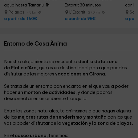
agua hasta Tamariu, 1h
Estartit 30 minutos
con Fo
Palamos
L' Estartit
Sant
4.8 km
27.0 km
a partir de 160€
a partir de 95€
a part
Entorno de Casa Ànima
Nuestro alojamiento se encuentra
dentro de la zona
de Platja d'Aro
, que es un destino ideal para que puedas
disfrutar de las mejores
vacaciones en Girona.
Se trata de un entorno con encanto en el que vas a poder
hacer
un montón de actividades,
y donde podrás
desconectar en un ambiente tranquilo.
Entre las zonas naturales, te animamos a que hagas alguna
de las
mejores rutas de senderismo y montaña
con las que
vas a poder disfrutar de la
vegetación y la zona de playas.
En el
casco urbano,
tenemos: