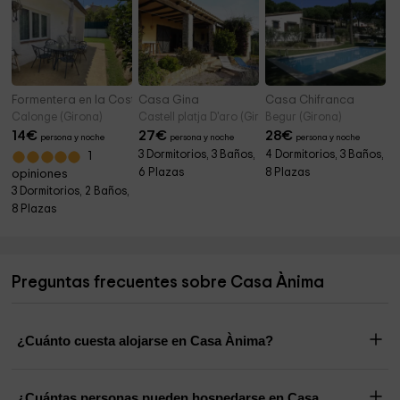
Formentera en la Costa Brava
Casa Gina
Casa Chifranca
Calonge (Girona)
Castell platja D'aro (Girona)
Begur (Girona)
14
€
27
€
28
€
persona y noche
persona y noche
persona y noche
3 Dormitorios, 3 Baños,
4 Dormitorios, 3 Baños,
1
6 Plazas
8 Plazas
opiniones
3 Dormitorios, 2 Baños,
8 Plazas
Preguntas frecuentes sobre Casa Ànima
¿Cuánto cuesta alojarse en Casa Ànima?
¿Cuántas personas pueden hospedarse en Casa