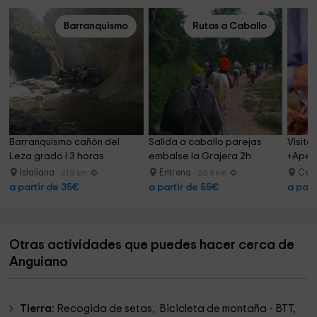
Barranquismo
Rutas a Caballo
Barranquismo cañón del 
Salida a caballo parejas 
Visita
Leza grado I 3 horas
embalse la Grajera 2h
+Aperi
Sensor
Islallana
Entrena
Cen
21.8 km
26.8 km
a partir de 35€
a partir de 55€
a part
Otras actividades que puedes hacer cerca de
Anguiano
Tierra:
Recogida de setas, Bicicleta de montaña - BTT,