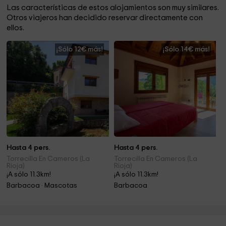
Las características de estos alojamientos son muy similares.
Otros viajeros han decidido reservar directamente con
ellos.
¡Sólo 12€ más!
¡Sólo 14€ más!
Hasta 4 pers.
Hasta 4 pers.
Torrecilla En Cameros (La
Torrecilla En Cameros (La
Rioja)
Rioja)
¡A sólo 11.3km!
¡A sólo 11.3km!
Barbacoa · Mascotas
Barbacoa