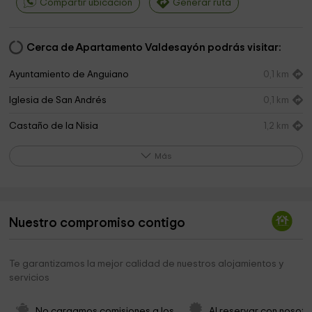
Compartir ubicación
Generar ruta
Cerca de Apartamento Valdesayón podrás visitar:
Ayuntamiento de Anguiano
0,1 km
Iglesia de San Andrés
0,1 km
Castaño de la Nisia
1,2 km
Magdalena Hermitage
1,4 km
Más
Iglesia de San Roman
4,8 km
Ayuntamiento de Matute
4,8 km
Nuestro compromiso contigo
Roble de las Once
5,6 km
Ermita de Ntra. Sra. del Patrocinio
5,7 km
Te garantizamos la mejor calidad de nuestros alojamientos y
servicios
Ayuntamiento de Tobía
5,8 km
Ayuntamiento de Ledesma de la Cogolla
7,5 km
No cargamos comisiones a los 
Al reservar con nosotr