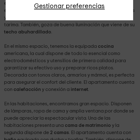
entretenernos con la mejor programación. Seguidamente,
Gestionar preferencias
encontramos el precioso
comedor
de madera, con detalles
y frutas. El espacio presenta llamativos colores y suelo de
tarima. También, goza de buena iluminación que viene de su
techo abuhardillado
.
En el mismo espacio, tenemos la equipada
cocina
americana, la cual dispone de todo lo esencial como
electrodomésticos y utensilios de primera calidad para
garantizar su efectivo uso y preparar ricos platos.
Decorada con tonos claros, armarios y mármol, es perfecta
para asegurar el confort del cliente. El apartamento cuenta
con
calefacción
y conexión a
internet
.
En las habitaciones, encontramos gran espacio. Disponen
de lámparas, ropa de cama y amplia ventana por donde se
puede apreciar la espectacular vista. Una de las
habitaciones presenta una
cama de matrimonio
y la
segunda dispone de
2 camas
. El apartamento cuenta con
baño
equipado con ducha y toallas. También, dispone de