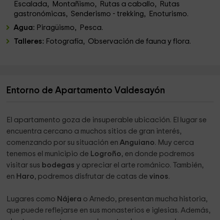
Escalada, Montañismo, Rutas a caballo, Rutas
gastronómicas, Senderismo - trekking, Enoturismo.
Agua:
Piragüismo, Pesca.
Talleres:
Fotografía, Observación de fauna y flora.
Entorno de Apartamento Valdesayón
El apartamento goza de insuperable ubicación. El lugar se
encuentra cercano a muchos sitios de gran interés,
comenzando por su situación en
Anguiano
. Muy cerca
tenemos el municipio de
Logroño
, en donde podremos
visitar sus
bodegas
y apreciar el arte románico. También,
en
Haro
, podremos disfrutar de catas de
vinos
.
Lugares como
Nájera
o Arnedo, presentan mucha historia,
que puede reflejarse en sus monasterios e iglesias. Además,