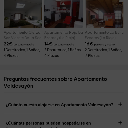
Apartamento Cierzo
Apartamento Rojo La Buhardilla
Apartamento La Buhardi
San Vicente De La Sonsierra (La Rioja)
Ezcaray (La Rioja)
Ezcaray (La Rioja)
22
€
14
€
16
€
persona y noche
persona y noche
persona y noche
1 Dormitorios, 1 Baños,
2 Dormitorios, 1 Baños,
2 Dormitorios, 1 Baños,
4 Plazas
4 Plazas
7 Plazas
Preguntas frecuentes sobre Apartamento
Valdesayón
¿Cuánto cuesta alojarse en Apartamento Valdesayón?
¿Cuántas personas pueden hospedarse en