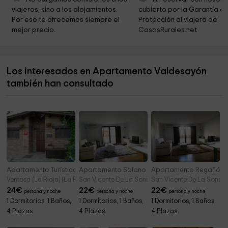
viajeros, sino a los alojamientos. 
cubierto por la Garantía de
Ermita Virgen de los Parrales
7,8 km
Por eso te ofrecemos siempre el 
Protección al viajero de 
mejor precio.
CasasRurales.net
Parroquia De San Pelayo
8,0 km
Museo Etnológico Victoriano Labiano
9,3 km
Los interesados en Apartamento Valdesayón
también han consultado
Apartamento Turístico Loft & Garden
Apartamento Solano
Apartamento Regañón
Ventosa (La Rioja) (La Rioja)
San Vicente De La Sonsierra (La Rioja)
San Vicente De La Sonsier
24
€
22
€
22
€
persona y noche
persona y noche
persona y noche
1 Dormitorios, 1 Baños,
1 Dormitorios, 1 Baños,
1 Dormitorios, 1 Baños,
4 Plazas
4 Plazas
4 Plazas