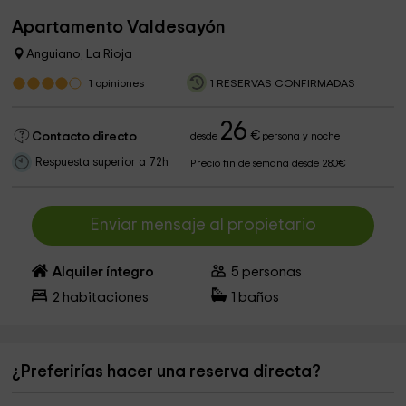
Apartamento Valdesayón
Anguiano, La Rioja
1
opiniones
1 RESERVAS CONFIRMADAS
26
€
Contacto directo
desde
persona y noche
Respuesta superior a 72h
Precio fin de semana desde 280€
Enviar mensaje al propietario
Alquiler íntegro
5
personas
2
habitaciones
1
baños
¿Preferirías hacer una reserva directa?