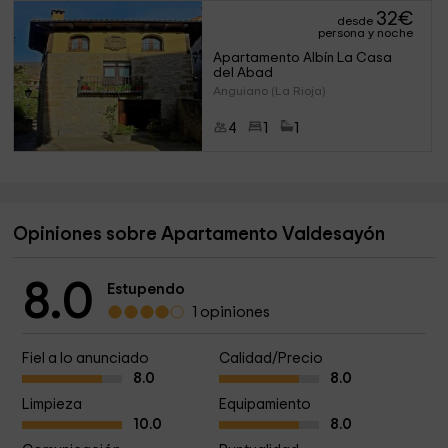
32
€
desde
persona y noche
Apartamento Albín La Casa 
del Abad 
Anguiano (La Rioja)
4
1
1
Opiniones sobre Apartamento Valdesayón
8.0
Estupendo
1 opiniones
Fiel a lo anunciado
Calidad/Precio
8.0
8.0
Limpieza
Equipamiento
10.0
8.0