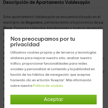
Descripción de Apartamento Valdesayón
Este apartamento Valdesayón se encuentra situado en el
municipio de
Anguiano
, perteneciente a la provincia de
La
Rioja
. Presenta cómodas instalaciones y todo lo necesario
para garantizar unas excepcionales vacaciones.
Nos preocupamos por tu
El edificio fue reconstruido conservando su artística
privacidad
arquitectura. Se trata de una estructura antigua que
Utilizamos cookies propias y de terceros y tecnologías
presenta fachada en
piedra
,
balcones
y puerta de
similares para mejorar nuestro sitio, analizar nuestro
madera
. Además, podremos visualizar un particular escudo,
tráfico, proporcionar funcionalidades para redes
que representa a quien construyó dicha edificación.
sociales y personalizar el contenido y la publicidad en
Dispone de una capacidad total para 5
personas
y cuenta
función de tus hábitos de navegación, que aceptas
con
2 habitaciones dobles
. El alojamiento presenta todas
haciendo clic en el botón 'Aceptar'. Más información
las comodidades posibles y deseadas por cualquier
sobre nuestra
Política de cookies.
visitante para garantizar una tranquila estancia.
Aceptar
En su interior, tenemos el espacioso
salón
, el cual dispone
de un amplio
sofá
, mesa de centro y
televisión
para