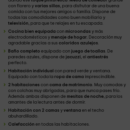
dando ese
toque pintoresco
.
Mesa de comedor
grande
con florero y
varias sillas
, para disfrutar de una buena
comida con tus mejores amigos o familia. Dispone de
todas las comodidades como buen mobiliario y
televisión
, para que te relajes en tu escapada.
Cocina bien equipada
con
microondas
y más
electrodomésticos y
menaje de hogar.
Decoración muy
agradable gracias a sus
coloridos azulejos
.
Baño completo
equipado con
juego de toallas
. De
paredes azules, dispone de
jacuzzi
, el
antiestrés
perfecto.
Habitación individual
con pared verde y ventana.
Equipado con toda la
ropa de cama
imprescindible.
2 habitaciones
con
cama de matrimonio
. Muy comodas y
con colchas muy abrigadas, para que nunca pases frío.
Además ambas disponen de
mesitas de noche
, para los
amantes de la lectura antes de dormir.
Habitación con 2 camas
y
ventana
en el techo
abuhardillado.
Calefacción
en todas las habitaciones.