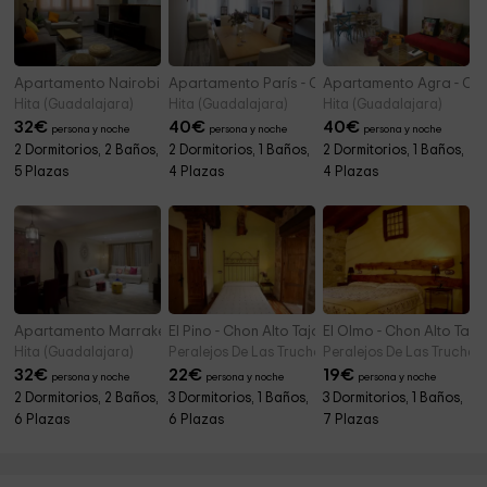
Apartamento Nairobi - Casas de Valois
Apartamento París - Casas de Valois
Apartamento Agra - Cas
Hita (Guadalajara)
Hita (Guadalajara)
Hita (Guadalajara)
32
€
40
€
40
€
persona y noche
persona y noche
persona y noche
2 Dormitorios, 2 Baños,
2 Dormitorios, 1 Baños,
2 Dormitorios, 1 Baños,
5 Plazas
4 Plazas
4 Plazas
Apartamento Marrakech - Casas de Valois
El Pino - Chon Alto Tajo
El Olmo - Chon Alto Tajo
Hita (Guadalajara)
Peralejos De Las Truchas (Guadalajara)
Peralejos De Las Truchas
32
€
22
€
19
€
persona y noche
persona y noche
persona y noche
2 Dormitorios, 2 Baños,
3 Dormitorios, 1 Baños,
3 Dormitorios, 1 Baños,
6 Plazas
6 Plazas
7 Plazas