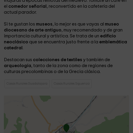
viajarás a épocas remotas del medievo. Tómate un café en
el
comedor señorial
, reconvertido en la cafetería del
actual parador.
Si te gustan los
museos
, lo mejor es que vayas al
museo
diocesano de arte antiguo
, muy recomendado y de gran
importancia cultural y artística. Se trata de un
edificio
neoclásico
que se encuentra justo frente a la
emblemática
catedral
.
Destacan sus
colecciones de textiles
y también de
arqueología
, tanto de la zona como de regiones de
culturas precolombinas o de la Grecia clásica.
Casas Rurales Guadalajara
Casas Rurales Siguenza