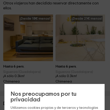
Otros viajeros han decidido reservar directamente con
ellos.
¡Desde 18€ menos!
¡Desde 21€ menos!
Hasta 6 pers.
Hasta 6 pers.
Siguenza (Guadalajara)
Siguenza (Guadalajara)
¡A sólo 0.3km!
¡A sólo 0.3km!
Chimenea
Chimenea
Nos preocupamos por tu
privacidad
Descripción de Apartamento rural Rodrigo
Utilizamos cookies propias y de terceros y tecnologías