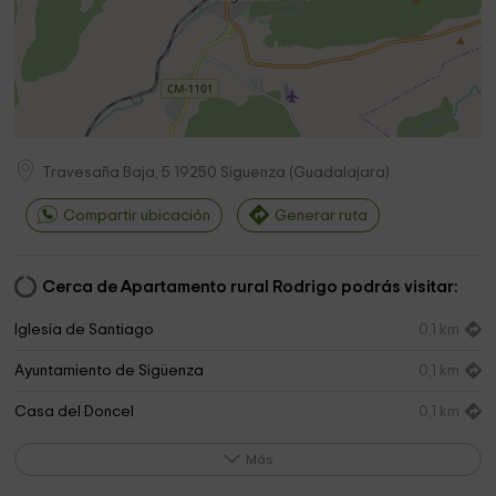
Travesaña Baja, 5
19250
Siguenza
(
Guadalajara
)
Compartir ubicación
Generar ruta
Cerca de Apartamento rural Rodrigo podrás visitar:
Iglesia de Santiago
0,1 km
Ayuntamiento de Sigüenza
0,1 km
Casa del Doncel
0,1 km
Iglesia de San Vicente Mártir
0,1 km
Más
Ayuntamiento de Sigüenza
0,1 km