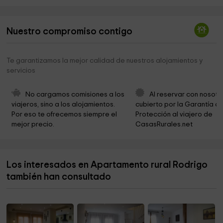
Museo Diocesano
0,1 km
Nuestro compromiso contigo
Siguenza Catedral Basilica
0,2 km
Antiguo Seminario
0,2 km
Te garantizamos la mejor calidad de nuestros alojamientos y
servicios
Salón parroquial de Santa María
0,3 km
Seminario Conciliar
0,4 km
No cargamos comisiones a los 
Al reservar con nosotr
viajeros, sino a los alojamientos. 
cubierto por la Garantía de
Ermita del Humilladero
0,4 km
Por eso te ofrecemos siempre el 
Protección al viajero de 
mejor precio.
CasasRurales.net
La Ermita
0,4 km
Plaza de las Cruces
0,4 km
Los interesados en Apartamento rural Rodrigo
Iglesia y Monasterio de los Jerónimos
0,4 km
también han consultado
Parroquia de Santa María
0,4 km