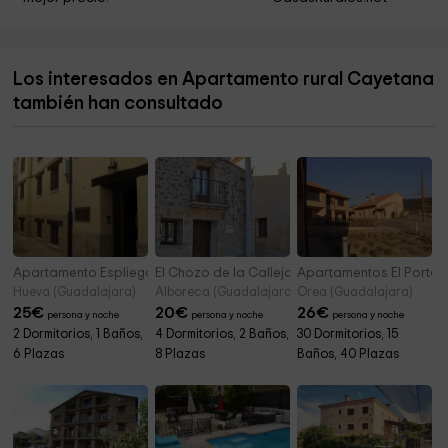
Seminario Conciliar
0,4 km
Ermita del Humilladero
0,4 km
Los interesados en Apartamento rural Cayetana
La Ermita
0,4 km
también han consultado
Iglesia y Monasterio de los Jerónimos
0,4 km
Apartamento Espliego
El Chozo de la Calleja
Apartamentos El Portón 
Hueva (Guadalajara)
Alboreca (Guadalajara)
Orea (Guadalajara)
25
€
20
€
26
€
persona y noche
persona y noche
persona y noche
2 Dormitorios, 1 Baños,
4 Dormitorios, 2 Baños,
30 Dormitorios, 15
6 Plazas
8 Plazas
Baños, 40 Plazas