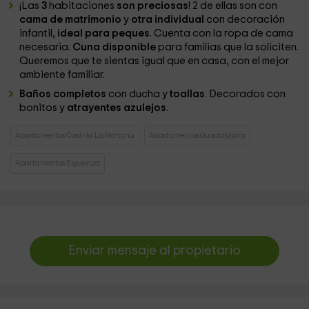
¡Las
3
habitaciones
son preciosas
! 2 de ellas son con
cama de matrimonio
y
otra individual
con decoración
infantil,
ideal para peques
. Cuenta con la ropa de cama
necesaria.
Cuna disponible
para familias que la soliciten.
Queremos que te sientas igual que en casa, con el mejor
ambiente familiar.
Baños completos
con ducha y
toallas
. Decorados con
bonitos y
atrayentes azulejos
.
Apartamentos Castilla La Mancha
Apartamentos Guadalajara
Apartamentos Siguenza
Enviar mensaje al propietario