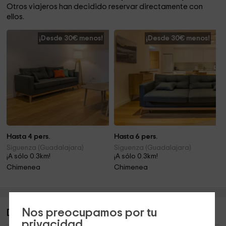
Otros viajeros han decidido reservar directamente con
ellos.
¡Desde 30€ menos!
¡Desde 30€ menos!
Hasta 4 pers.
Hasta 6 pers.
Siguenza (Guadalajara)
Siguenza (Guadalajara)
¡A sólo 0.3km!
¡A sólo 0.3km!
Chimenea
Chimenea
Nos preocupamos por tu
Descripción de Apartamento rural Cayetana
privacidad