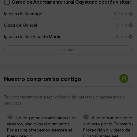
Cerca de Apartamento rural Cayetana podrás visitar:
Iglesia de Santiago
0,0 km
Casa del Doncel
0,1 km
Iglesia de San Vicente Mártir
0,1 km
Ayuntamiento de Sigüenza
0,1 km
Más
Ayuntamiento de Sigüenza
0,2 km
Museo Diocesano
0,2 km
Nuestro compromiso contigo
Siguenza Catedral Basilica
0,2 km
Antiguo Seminario
0,3 km
Te garantizamos la mejor calidad de nuestros alojamientos y
servicios
Salón parroquial de Santa María
0,3 km
Plaza de las Cruces
0,4 km
No cargamos comisiones a los 
Al reservar con nosotr
viajeros, sino a los alojamientos. 
cubierto por la Garantía de
Parroquia de Santa María
0,4 km
Por eso te ofrecemos siempre el 
Protección al viajero de 
mejor precio.
CasasRurales.net