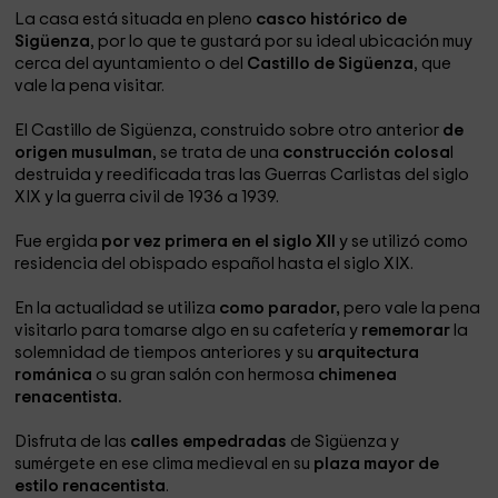
La casa está situada en pleno
casco histórico de
Sigüenza
, por lo que te gustará por su ideal ubicación muy
cerca del ayuntamiento o del
Castillo de Sigüenza
, que
vale la pena visitar.
El Castillo de Sigüenza, construido sobre otro anterior
de
origen musulman
, se trata de una
construcción colosa
l
destruida y reedificada tras las Guerras Carlistas del siglo
XIX y la guerra civil de 1936 a 1939.
Fue ergida
por vez primera en el siglo XII
y se utilizó como
residencia del obispado español hasta el siglo XIX.
En la actualidad se utiliza
como parador,
pero vale la pena
visitarlo para tomarse algo en su cafetería y
rememorar
la
solemnidad de tiempos anteriores y su
arquitectura
románica
o su gran salón con hermosa
chimenea
renacentista.
Disfruta de las
calles empedradas
de Sigüenza y
sumérgete en ese clima medieval en su
plaza mayor de
estilo renacentista
.