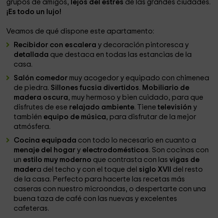
grupos de amigos,
lejos del estrés
de las grandes ciudades.
¡Es todo un lujo!
Veamos de qué dispone este apartamento:
Recibidor con escalera
y decoración pintoresca y
detallada
que destaca en todas las estancias de la
casa.
Salón comedor
muy acogedor y equipado con chimenea
de piedra.
Sillones fucsia divertidos
.
Mobiliario de
madera
oscura
, muy hermoso y bien cuidado, para que
disfrutes de ese
relajado ambiente
. Tiene
televisión
y
también
equipo de música
, para disfrutar de la mejor
atmósfera.
Cocina equipada
con todo lo necesario en cuanto a
menaje del hogar
y
electrodomésticos
. Son cocinas con
un
estilo muy moderno
que contrasta con las
vigas de
mader
a del techo y con el toque del
siglo XVII
del resto
de la casa. Perfecto para hacerte las recetas más
caseras con nuestro microondas, o despertarte con una
buena taza de café con las nuevas y excelentes
cafeteras.