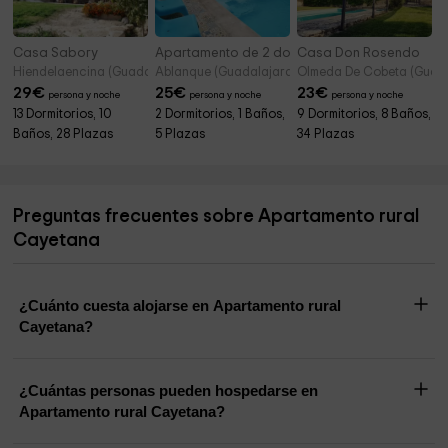
Casa Sabory
Apartamento de 2 dormitorios
Casa Don Rosendo
Hiendelaencina (Guadalajara)
Ablanque (Guadalajara)
Olmeda De Cobeta (Guada
29
€
25
€
23
€
persona y noche
persona y noche
persona y noche
13 Dormitorios, 10
2 Dormitorios, 1 Baños,
9 Dormitorios, 8 Baños,
Baños, 28 Plazas
5 Plazas
34 Plazas
Preguntas frecuentes sobre Apartamento rural
Cayetana
¿Cuánto cuesta alojarse en Apartamento rural
Cayetana?
¿Cuántas personas pueden hospedarse en
Apartamento rural Cayetana?