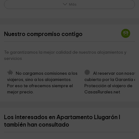
Parroquia de San Juan de Amandi
1,5 km
Más
Parroquia de San Esteban de Miravalles
3,2 km
Centro de interpretacion de la ria de villaviciosa
3,5 km
Nuestro compromiso contigo
Iglesia de Santo Tomás
3,8 km
Circuito MX La Magdalena
3,9 km
Te garantizamos la mejor calidad de nuestros alojamientos y
servicios
Iglesia románica de Santa María Magdalenaa de
4,1 km
los Pandos
No cargamos comisiones a los 
Al reservar con nosotr
pomarada a medias
5,2 km
viajeros, sino a los alojamientos. 
cubierto por la Garantía de
Por eso te ofrecemos siempre el 
Protección al viajero de 
Ermita de la Asunción
5,3 km
mejor precio.
CasasRurales.net
Museo de la Escuela Rural
6,1 km
Ermita de Toroyes
6,1 km
Los interesados en Apartamento Llugarón I
Iglesia de San Salvador de Priesca
6,2 km
también han consultado
Campo Valdes Arguero
6,3 km