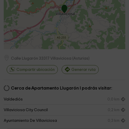
Calle Llugarón
33317
Villaviciosa
(
Asturias
)
Compartir ubicación
Generar ruta
Cerca de Apartamento Llugarón I podrás visitar:
Valdediós
0,0 km
Villaviciosa City Council
0,2 km
Ayuntamiento De Villaviciosa
0,3 km