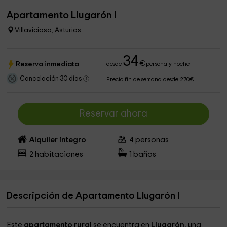
Apartamento Llugarón I
Villaviciosa, Asturias
34
€
Reserva inmediata
desde
persona y noche
Cancelación 30 días
Precio fin de semana desde 270€
Reservar ahora
Alquiler íntegro
4
personas
2
habitaciones
1
baños
Descripción de Apartamento Llugarón I
Este
apartamento rural
se encuentra en
Llugarón
, una