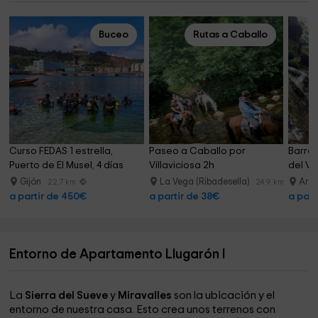
Buceo
Rutas a Caballo
Curso FEDAS 1 estrella, 
Paseo a Caballo por 
Barran
Puerto de El Musel, 4 días
Villaviciosa 2h
del Va
Gijón
La Vega (Ribadesella)
Arr
22.7 km
24.9 km
a partir de 450€
a partir de 38€
a part
Entorno de Apartamento Llugarón I
La
Sierra del Sueve
y
Miravalles
son la ubicación y el
entorno de nuestra casa. Esto crea unos terrenos con