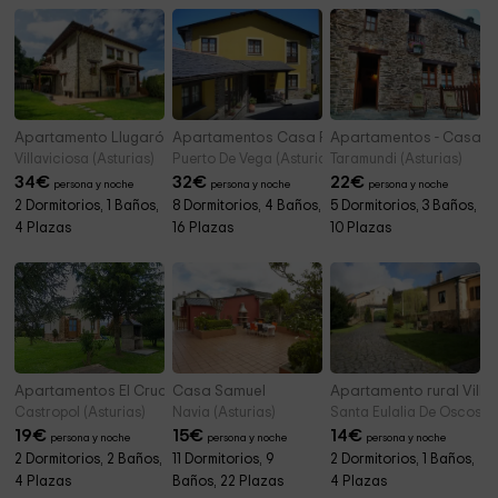
Apartamento Llugarón II
Apartamentos Casa Pachona
Apartamentos - Casas 
Villaviciosa (Asturias)
Puerto De Vega (Asturias)
Taramundi (Asturias)
34
€
32
€
22
€
persona y noche
persona y noche
persona y noche
2 Dormitorios, 1 Baños,
8 Dormitorios, 4 Baños,
5 Dormitorios, 3 Baños,
4 Plazas
16 Plazas
10 Plazas
Apartamentos El Cruceiro III
Casa Samuel
Apartamento rural Villa
Castropol (Asturias)
Navia (Asturias)
Santa Eulalia De Oscos (A
19
€
15
€
14
€
persona y noche
persona y noche
persona y noche
2 Dormitorios, 2 Baños,
11 Dormitorios, 9
2 Dormitorios, 1 Baños,
4 Plazas
Baños, 22 Plazas
4 Plazas