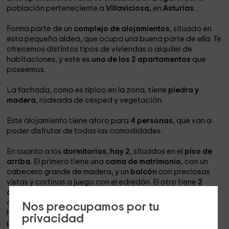
población perteneciente a
Villaviciosa
, en
Asturias
.
Forma parte de un
complejo de alojamientos
, situado en
esta pequeña aldea, que ocupa una buena parte de ella. Te
ofrecemos distintos tipos de viviendas o alquiler de
habitaciones, y este es
uno de los 2 apartamentos
que
poseemos.
La fachada, como es típico en la zona, tiene
piedra y
madera
, rodeada de césped y vegetación.
Este alojamiento tiene aforo para
4 personas
, que van a
poder disfrutar de todas las comodidades.
En cuanto a los
dormitorios, hay 2
, situados en el
piso de
arriba.
El primero tiene una
cama de matrimonio,
con un
cabecero grande de madera, y un
balcón
con preciosas
vistas y cortinas a juego con el edredón. El otro tiene
2
camas separadas
y predominan los tonos claros. A pesar
de que la decoración es muy bonita, es sencilla, porque se
Nos preocupamos por tu
ha preferido dar más protagonismo a los materiales: las
privacidad
paredes de piedra y los techos de madera con vigas al