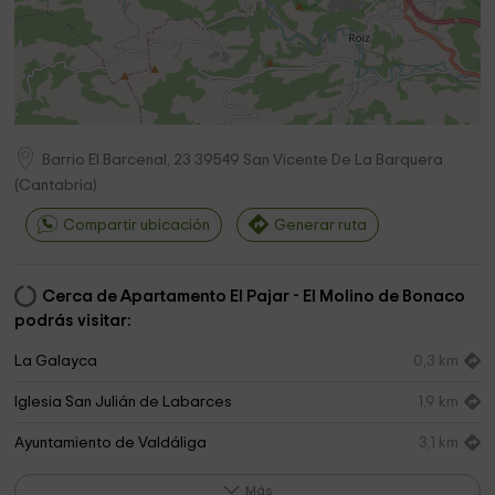
Barrio El Barcenal, 23
39549
San Vicente De La Barquera
(
Cantabria
)
Compartir ubicación
Generar ruta
Cerca de Apartamento El Pajar - El Molino de Bonaco
podrás visitar:
La Galayca
0,3 km
Iglesia San Julián de Labarces
1,9 km
Ayuntamiento de Valdáliga
3,1 km
Plaza Pública
3,2 km
Más