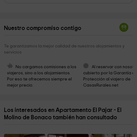
Cementerio de Gandarilla
3,3 km
Iglesia de San Salvador de La Vega
3,9 km
Nuestro compromiso contigo
Oyambre Natural Park
4,1 km
Cementerio de La Revilla
4,3 km
Te garantizamos la mejor calidad de nuestros alojamientos y
servicios
Iglesia de San Pedro Apóstol
4,4 km
Cabarceno
4,6 km
No cargamos comisiones a los 
Al reservar con nosotr
viajeros, sino a los alojamientos. 
cubierto por la Garantía de
Ermita de Santa Marina
4,7 km
Por eso te ofrecemos siempre el 
Protección al viajero de 
mejor precio.
CasasRurales.net
Av.Miramar Park
4,8 km
Ayuntamiento
5,0 km
Los interesados en Apartamento El Pajar - El
Parroquia Nuestra Señora De Los Ángeles
5,0 km
Molino de Bonaco también han consultado
Iglesia de Santa Maria de Los Angeles
5,0 km