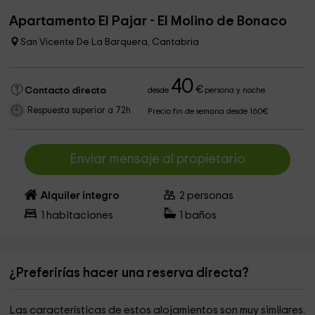
Apartamento El Pajar - El Molino de Bonaco
San Vicente De La Barquera, Cantabria
40
€
Contacto directo
desde
persona y noche
Respuesta superior a 72h
Precio fin de semana desde 160€
Enviar mensaje al propietario
Alquiler íntegro
2
personas
1
habitaciones
1
baños
¿Preferirías hacer una reserva directa?
Las características de estos alojamientos son muy similares.