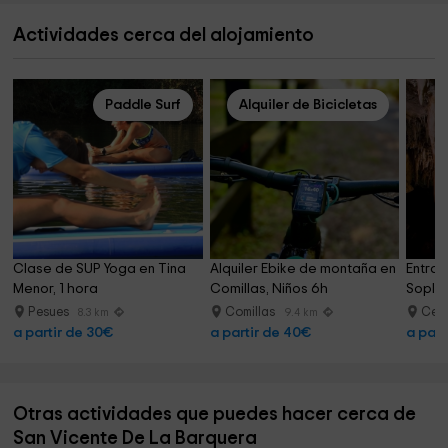
Actividades cerca del alojamiento
Paddle Surf
Alquiler de Bicicletas
Clase de SUP Yoga en Tina 
Alquiler Ebike de montaña en 
Entrad
Menor, 1 hora
Comillas, Niños 6h
Soplao
Pesues
Comillas
Celi
8.3 km
9.4 km
a partir de 30€
a partir de 40€
a part
Otras actividades que puedes hacer cerca de
San Vicente De La Barquera