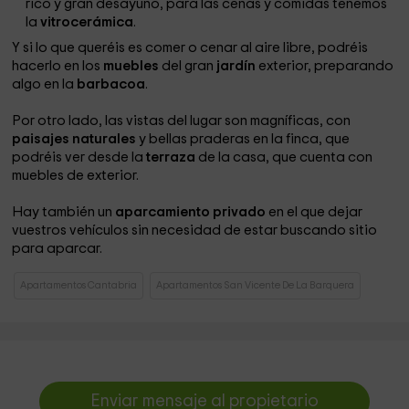
rico y gran desayuno, para las cenas y comidas tenemos
la
vitrocerámica
.
Y si lo que queréis es comer o cenar al aire libre, podréis
hacerlo en los
muebles
del gran
jardín
exterior, preparando
algo en la
barbacoa
.
Por otro lado, las vistas del lugar son magníficas, con
paisajes naturales
y bellas praderas en la finca, que
podréis ver desde la
terraza
de la casa, que cuenta con
muebles de exterior.
Hay también un
aparcamiento privado
en el que dejar
vuestros vehículos sin necesidad de estar buscando sitio
para aparcar.
Apartamentos Cantabria
Apartamentos San Vicente De La Barquera
Enviar mensaje al propietario