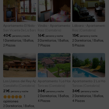
Apartamento El Nido - El Molino de Bonaco
Vindio - Apartamentos Rulolla
Lábaro - Apartamentos 
San Vicente De La Barquera (Cantabria)
Roiz (Cantabria)
Roiz (Cantabria)
40
€
16
€
15
€
persona y noche
persona y noche
persona y noche
1 Dormitorios, 1 Baños,
3 Dormitorios, 1 Baños,
2 Dormitorios, 1 Baños,
2 Plazas
7 Plazas
5 Plazas
Los Llanos del Rey Apartamento 2
Apartamento 1 La Hacienda de María
Apartamento 2 La Haci
Camaleño (Cantabria)
Torices (Cantabria)
Torices (Cantabria)
21
€
34
€
34
€
persona y noche
persona y noche
persona y noche
2 Dormitorios, 1 Baños,
2 Dormitorios, 1 Baños,
1
4 Plazas
4 Plazas
opiniones
2 Dormitorios, 1 Baños,