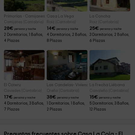
Primorías - Camijanes 1
Casa La Vega
La Concha
Camijanes (Cantabria)
Roiz (Cantabria)
Roiz (Cantabria)
28
€
14
€
25
€
persona y noche
persona y noche
persona y noche
2 Dormitorios, 1 Baños,
4 Dormitorios, 2 Baños,
3 Dormitorios, 2 Baños,
4 Plazas
8 Plazas
6 Plazas
El Coteru
Las Candelas- Vivienda Primoriu
La Frecha Liébana
Caviedes (Cantabria)
Oreña (Cantabria)
Camaleño (Cantabria)
17
€
38
€
15
€
persona y noche
persona y noche
persona y noche
4 Dormitorios, 3 Baños,
1 Dormitorios, 1 Baños,
5 Dormitorios, 3 Baños,
7 Plazas
2 Plazas
12 Plazas
Preguntas frecuentes sobre Casa La Coja - El