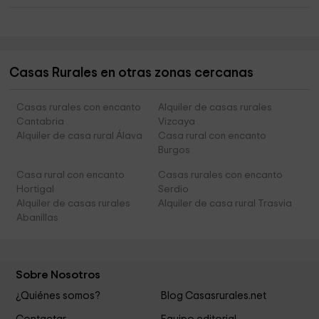
Casas Rurales en otras zonas cercanas
Casas rurales con encanto
Alquiler de casas rurales
Cantabria
Vizcaya
Alquiler de casa rural Álava
Casa rural con encanto
Burgos
Casa rural con encanto
Casas rurales con encanto
Hortigal
Serdio
Alquiler de casas rurales
Alquiler de casa rural Trasvia
Abanillas
Sobre Nosotros
¿Quiénes somos?
Blog Casasrurales.net