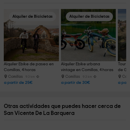
Alquiler de Bicicletas
Alquiler de Bicicletas
Alquiler Ebike de paseo en 
Alquiler Ebike urbana 
Tour g
Comillas, 4 horas
vintage en Comillas, 4 horas
de Gau
Comillas
Comillas
Comi
9.3 km
9.3 km
a partir de 25€
a partir de 30€
a part
Otras actividades que puedes hacer cerca de
San Vicente De La Barquera