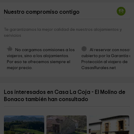
Iglesia de San Salvador de La Vega
3,9 km
Nuestro compromiso contigo
Oyambre Natural Park
4,0 km
Cementerio de La Revilla
4,1 km
Te garantizamos la mejor calidad de nuestros alojamientos y
servicios
Iglesia de San Pedro Apóstol
4,2 km
Ermita de Santa Marina
4,5 km
No cargamos comisiones a los 
Al reservar con nosotr
viajeros, sino a los alojamientos. 
cubierto por la Garantía de
Cabarceno
4,5 km
Por eso te ofrecemos siempre el 
Protección al viajero de 
mejor precio.
CasasRurales.net
Av.Miramar Park
4,6 km
Ayuntamiento
4,9 km
Los interesados en Casa La Coja - El Molino de
Parroquia Nuestra Señora De Los Ángeles
4,9 km
Bonaco también han consultado
Ayuntamiento de San Vicente de la Barquera
4,9 km