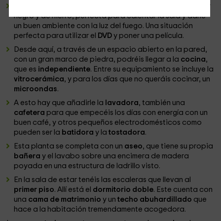
Al lado, en una esquina, tenéis la
estufa de leña
, de color
negro y de hierro, perfecta para calentar la sala y darle
un buen ambiente con la luz del fuego. Una situación
perfecta para utilizar el
DVD
y poner una película.
Desde aquí, a través de un espacio abierto en la pared,
con un gran marco de piedra, podréis llegar a la
cocina
,
que es
independiente
. Entre su equipamiento se incluye la
vitrocerámica
, y para los días que no queráis cocinar, un
microondas
.
A esto hay que añadirle la
lavadora
, también una
cafetera
para que empecéis los días con energía con un
buen café, y otros pequeños electrodomésticos como
pueden ser la
batidora
y la
tostadora
.
Esta planta se completa con un
aseo
, que tiene su propia
bañera
y el lavabo sobre una encimera de madera
poyada en una estructura de ladrillo visto.
En la sala de estar tenéis las escaleras que llevan al
primer piso
. Allí está el
dormitorio doble
. Este cuenta con
una
cama de matrimonio
y un
techo abuhardillado
que
hace a la habitación tremendamente acogedora.