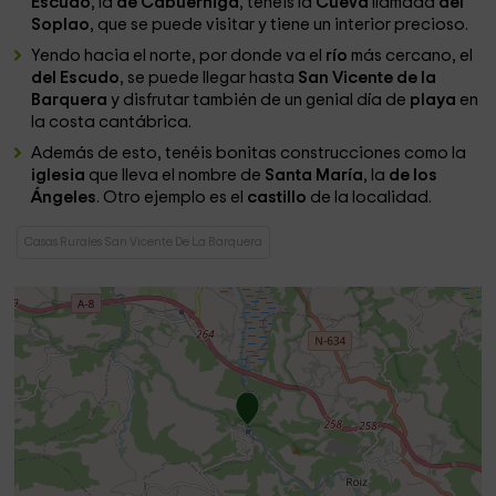
Escudo
, la
de Cabuérniga
, tenéis la
Cueva
llamada
del
Soplao
, que se puede visitar y tiene un interior precioso.
Yendo hacia el norte, por donde va el
río
más cercano, el
del Escudo
, se puede llegar hasta
San Vicente de la
Barquera
y disfrutar también de un genial día de
playa
en
la costa cantábrica.
Además de esto, tenéis bonitas construcciones como la
iglesia
que lleva el nombre de
Santa María
, la
de los
Ángeles
. Otro ejemplo es el
castillo
de la localidad.
Casas Rurales San Vicente De La Barquera