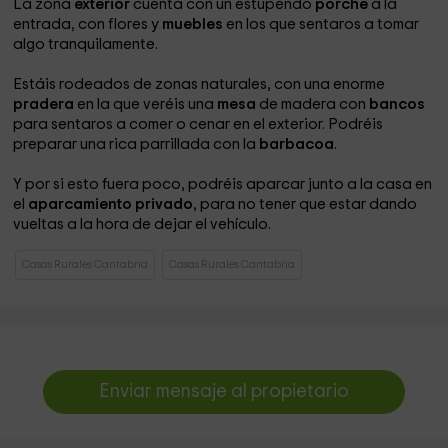
La zona
exterior
cuenta con un estupendo
porche
a la
entrada, con flores y
muebles
en los que sentaros a tomar
algo tranquilamente.
Estáis rodeados de zonas naturales, con una enorme
pradera
en la que veréis una
mesa
de madera con
bancos
para sentaros a comer o cenar en el exterior. Podréis
preparar una rica parrillada con la
barbacoa
.
Y por si esto fuera poco, podréis aparcar junto a la casa en
el
aparcamiento privado
, para no tener que estar dando
vueltas a la hora de dejar el vehículo.
Casas Rurales Cantabria
Casas Rurales Cantabria
Enviar mensaje al propietario