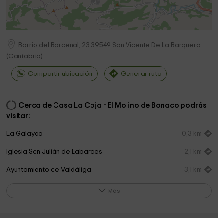
Barrio del Barcenal, 23
39549
San Vicente De La Barquera
(
Cantabria
)
Compartir ubicación
Generar ruta
Cerca de Casa La Coja - El Molino de Bonaco podrás
visitar:
La Galayca
0,3 km
Iglesia San Julián de Labarces
2,1 km
Ayuntamiento de Valdáliga
3,1 km
Plaza Pública
3,3 km
Más
Cementerio de Gandarilla
3,4 km