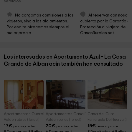
servicios
Municipio di Albarracín
0,3 km
Museo de Forja
0,3 km
No cargamos comisiones a los 
Al reservar con nosotr
viajeros, sino a los alojamientos. 
cubierto por la Garantía de
Parque Infantil Municipal
0,4 km
Por eso te ofrecemos siempre el 
Protección al viajero de 
mejor precio.
CasasRurales.net
Zona picnic
0,4 km
Fundación Santa María De Albarracín
0,5 km
Los interesados en Apartamento Azul - La Casa
Museo Municipal - Antiguo Hospital - Fundación
0,5 km
Santa María De Albarracín
Grande de Albarracín también han consultado
Ermita de San Juan
0,5 km
Apartamentos Querol
Apartamentos Casa Ferrás
Casa del Cura
Valderrobres (Teruel)
Valderrobres (Teruel)
Ferreruela De Huerva (Teru
17
€
20
€
15
€
persona y noche
persona y noche
persona y noche