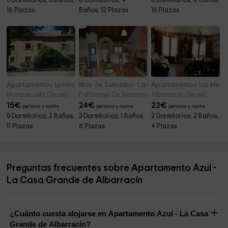
8 Dormitorios, 8 Baños,
6 Dormitorios, 4
8 Dormitorios, 6 Baños,
16 Plazas
Baños, 12 Plazas
16 Plazas
Apartamentos turísticos Casa Mª Jesús
Mas de Salvador- La Pallisa
Apartamentos las Mural
Mosqueruela (Teruel)
Peñarroya De Tastavins (Teruel)
Albarracin (Teruel)
15
€
24
€
22
€
persona y noche
persona y noche
persona y noche
5 Dormitorios, 2 Baños,
3 Dormitorios, 1 Baños,
2 Dormitorios, 2 Baños,
11 Plazas
6 Plazas
4 Plazas
Preguntas frecuentes sobre Apartamento Azul -
La Casa Grande de Albarracín
¿Cuánto cuesta alojarse en Apartamento Azul - La Casa
Grande de Albarracín?