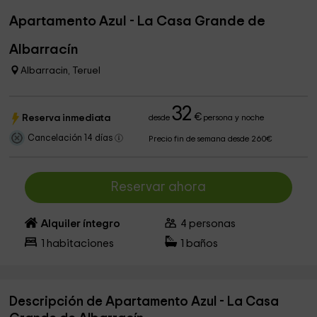
Apartamento Azul - La Casa Grande de
Albarracín
Albarracin, Teruel
32
€
Reserva inmediata
desde
persona y noche
Cancelación 14 días
Precio fin de semana desde 260€
Reservar ahora
Alquiler íntegro
4
personas
1
habitaciones
1
baños
Descripción de Apartamento Azul - La Casa