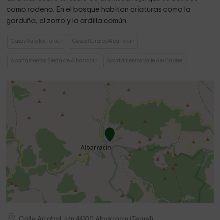
como rodeno. En el bosque habitan criaturas como la
garduña, el zorro y la ardilla común.
Casas Rurales Teruel
Casas Rurales Albarracin
Apartamentos Sierra de Albarracín
Apartamentos Valle del Cabriel
Calle Arrabal, s/n
44100
Albarracin
(
Teruel
)