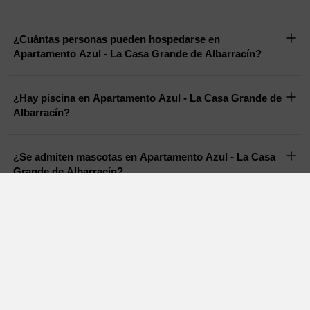
¿Cuántas personas pueden hospedarse en
Apartamento Azul - La Casa Grande de Albarracín?
¿Hay piscina en Apartamento Azul - La Casa Grande de
Albarracín?
¿Se admiten mascotas en Apartamento Azul - La Casa
Grande de Albarracín?
Casas Rurales en otras zonas cercanas
Casas rurales con encanto
Alquiler de casas rurales
Teruel
Zaragoza