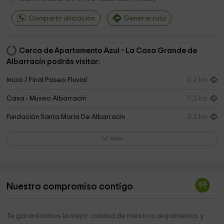
Compartir ubicación
Generar ruta
Cerca de Apartamento Azul - La Casa Grande de
Albarracín podrás visitar:
Inicio / Final Paseo Fluvial
0,2 km
Casa - Museo Albarracín
0,2 km
Fundación Santa María De Albarracín
0,3 km
Parroquia de Santa María y Santiago
0,3 km
Más
Comarca de la Sierra de Albarracín
0,3 km
Museo Diocesano
0,3 km
Nuestro compromiso contigo
Catedral de Albarracín
0,3 km
Casa de Santa María
0,3 km
Te garantizamos la mejor calidad de nuestros alojamientos y