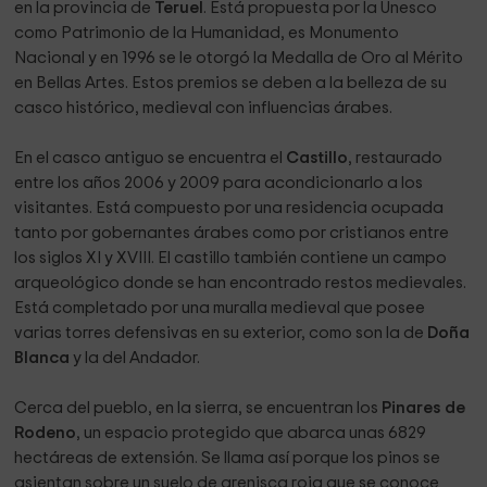
en la provincia de
Teruel
. Está propuesta por la Unesco
como Patrimonio de la Humanidad, es Monumento
Nacional y en 1996 se le otorgó la Medalla de Oro al Mérito
en Bellas Artes. Estos premios se deben a la belleza de su
casco histórico, medieval con influencias árabes.
En el casco antiguo se encuentra el
Castillo
, restaurado
entre los años 2006 y 2009 para acondicionarlo a los
visitantes. Está compuesto por una residencia ocupada
tanto por gobernantes árabes como por cristianos entre
los siglos XI y XVIII. El castillo también contiene un campo
arqueológico donde se han encontrado restos medievales.
Está completado por una muralla medieval que posee
varias torres defensivas en su exterior, como son la de
Doña
Blanca
y la del Andador.
Cerca del pueblo, en la sierra, se encuentran los
Pinares de
Rodeno
, un espacio protegido que abarca unas 6829
hectáreas de extensión. Se llama así porque los pinos se
asientan sobre un suelo de arenisca roja que se conoce