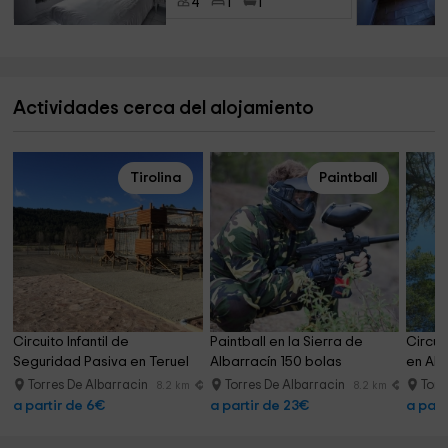
4
1
1
Actividades cerca del alojamiento
Tirolina
Paintball
Circuito Infantil de 
Paintball en la Sierra de 
Circui
Seguridad Pasiva en Teruel
Albarracín 150 bolas
en Alb
Torres De Albarracin
Torres De Albarracin
Torr
8.2 km
8.2 km
a partir de 6€
a partir de 23€
a part