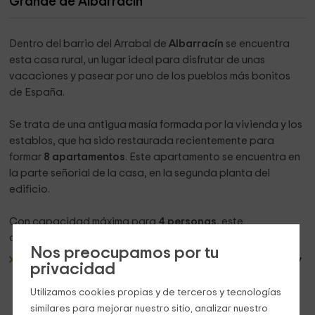
Grande de Albarracín
Dentro del barrio del Arrabal de
Albarracín
se encuentra
esta casa rural, un lugar ideal para disfrutar de unas
vacaciones y pasear por uno de los pueblos más bonitos
de España.
Se trata de una antigua masía formada por la vivienda y los
establos, que ha sido restaurada recientemente para
formar
8 apartamentos
. Este apartamento se encuentra en
la parte señorial de la casa, en la segunda planta del
edificio.
Con capacidad máxima para
4 personas
, este
apartamento se divide de la siguiente manera:
Nos preocupamos por tu
Un dormitorio
de matrimonio decorado con cabeceros y
privacidad
mesillas blancos. El armario de madera oscura y las vigas
del techo le dan un toque inconfundiblemente rural y
Utilizamos cookies propias y de terceros y tecnologías
encantador.
similares para mejorar nuestro sitio, analizar nuestro