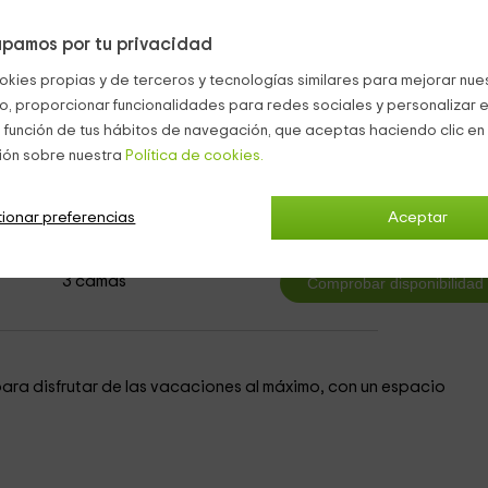
 si no os apetece cocinar.
 pasarlo en grande.
pamos por tu privacidad
okies propias y de terceros y tecnologías similares para mejorar nuest
co, proporcionar funcionalidades para redes sociales y personalizar e
 función de tus hábitos de navegación, que aceptas haciendo clic en 
ión sobre nuestra
Política de cookies.
1
desde
ionar preferencias
Aceptar
persona y n
1 cuartos de baño
3 camas
para disfrutar de las vacaciones al máximo, con un espacio