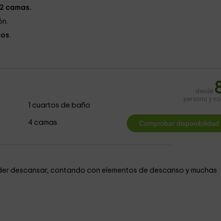
 2 camas.
ón.
cos
.
desde
persona y n
1 cuartos de baño
4 camas
poder descansar, contando con elementos de descanso y muchas