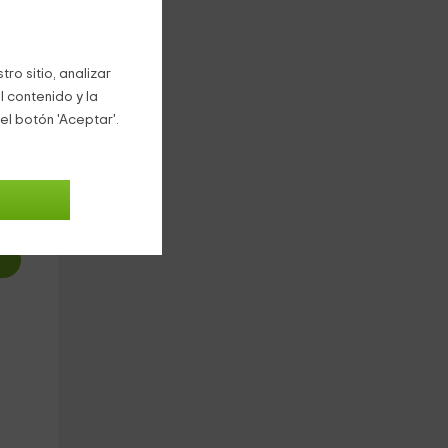
ro sitio, analizar
l contenido y la
el botón 'Aceptar'.
2
€
oche