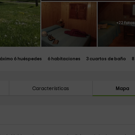
+22 fotos
áximo 6 huéspedes
6 habitaciones
3 cuartos de baño
8
Características
Mapa