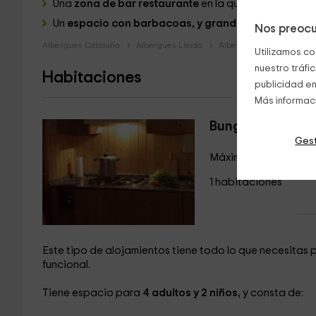
Una
zona de bar restaurante
en la que podréis comer
Un
espacio con barbacoas, y grandes jardines
para
Nos preocu
Albergues Cataluña
Albergues Lleida
Albergues Barruera
Utilizamos co
nuestro tráfi
Habitaciones
publicidad en
Más informac
Bungalow Tipo 1
Gest
Máximo 4 huéspedes
1 habitaciones
Este tipo de alojamientos tiene todo lo que necesitas 
funcional.
Tiene espacio para
4 adultos y 2 niños,
y consta de: