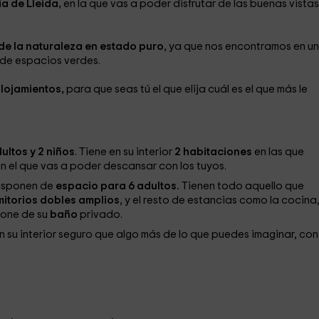
ia de Lleida,
en la que vas a poder disfrutar de las buenas vista
 de la naturaleza en estado puro
, ya que nos encontramos en u
 de espacios verdes.
alojamientos,
para que seas tú el que elija cuál es el que más le
ultos y 2 niños
. Tiene en su interior
2 habitaciones
en las que
n el que vas a poder descansar con los tuyos.
disponen de
espacio para 6 adultos.
Tienen todo aquello que
mitorios dobles amplios
, y el resto de estancias como la cocina,
pone de su
baño
privado.
en su interior seguro que algo más de lo que puedes imaginar, con