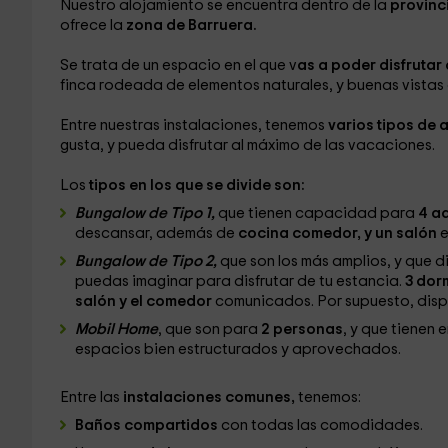
Nuestro alojamiento se encuentra dentro de la
provinc
ofrece la
zona de Barruera.
Se trata de un espacio en el que v
as a poder disfrutar
finca rodeada de elementos naturales, y buenas vistas
Entre nuestras instalaciones, tenemos
varios tipos de 
gusta, y pueda disfrutar al máximo de las vacaciones.
Los
tipos en los que se divide son:
Bungalow de Tipo 1,
que tienen capacidad para
4 ad
descansar, además de
cocina comedor, y un salón
e
Bungalow de Tipo 2,
que son los más amplios, y que 
puedas imaginar para disfrutar de tu estancia.
3 dor
salón y el comedor
comunicados. Por supuesto, dis
Mobil Home
, que son para
2 personas
, y que tienen 
espacios bien estructurados y aprovechados.
Entre las
instalaciones comunes,
tenemos:
Baños compartidos
con todas las comodidades.