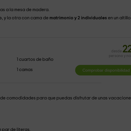
as a la mesa de madera.
o
, y la otra con cama de
matrimonio y 2 individuales
en un altillo
2
desde
persona y n
1 cuartos de baño
1 camas
po de comodidades para que puedas disfrutar de unas vacacione
n par de literas.