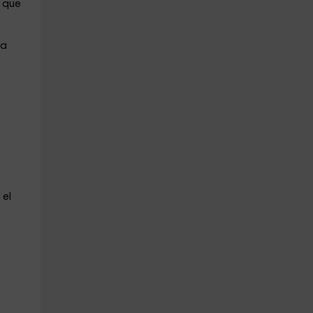
s que
na
 el