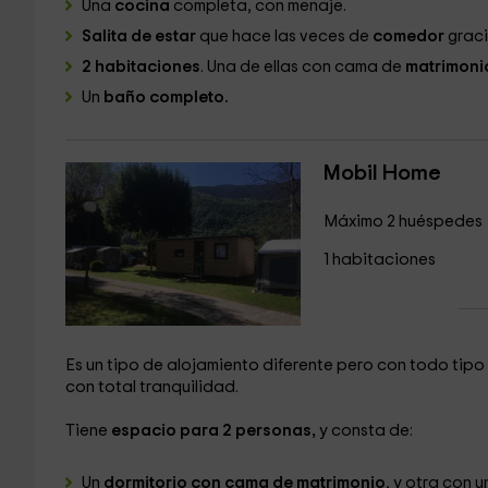
Una
cocina
completa, con menaje.
Salita de estar
que hace las veces de
comedor
graci
2 habitaciones
. Una de ellas con cama de
matrimoni
Un
baño completo.
Mobil Home
Máximo 2 huéspedes
1 habitaciones
Es un tipo de alojamiento diferente pero con todo ti
con total tranquilidad.
Tiene
espacio para 2 personas,
y consta de:
Un
dormitorio con cama de matrimonio
, y otra con u