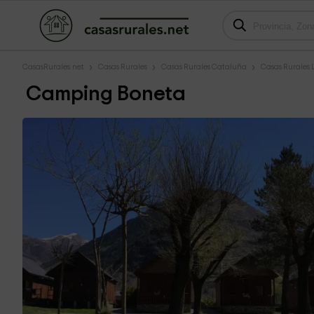
CasasRurales.net
Casas Rurales
Casas Rurales Cataluña
Casas Rurales 
Camping Boneta