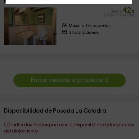
Habitación Sencilla
42
desde
€
persona y noche
Máximo 1 huéspedes
3 habitaciones
Enviar mensaje al propietario
Disponibilidad de Posada La Colodra
Indica las fechas para ver la disponibilidad y los precios
del alojamiento