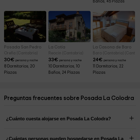
Baños, 45 Plazas
Posada San Pedro
La Cotía
La Casona de Baro
Oreña (Cantabria)
Reocin (Cantabria)
Baro (Cantabria) (Cantab
30
€
33
€
24
€
persona y noche
persona y noche
persona y noche
8 Dormitorios, 20
10 Dormitorios, 10
11 Dormitorios, 22
Plazas
Baños, 24 Plazas
Plazas
Preguntas frecuentes sobre Posada La Colodra
¿Cuánto cuesta alojarse en Posada La Colodra?
¿Cuántas personas pueden hospedarse en Posada La