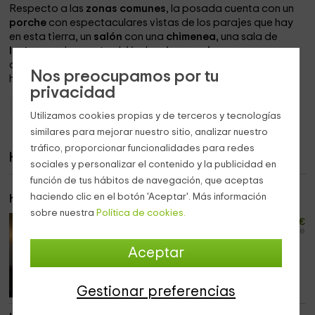
Respecto a las
zonas comunes
, la posada cuenta con un
porche
con espectaculares vistas de los parajes que hay
en esta tierra, un
salón
con una
chimenea
, una sala de
lectura
, en la que, también, hay
juegos de mesa
para
amenizar la visita y, por último, un
comedor
en el que
Nos preocupamos por tu
habitualmente se sirven los
desayunos
.
privacidad
Hoteles con encanto Cantabria
Hoteles con encanto Los Tojos
Utilizamos cookies propias y de terceros y tecnologías
similares para mejorar nuestro sitio, analizar nuestro
tráfico, proporcionar funcionalidades para redes
Habitaciones
sociales y personalizar el contenido y la publicidad en
función de tus hábitos de navegación, que aceptas
haciendo clic en el botón 'Aceptar'. Más información
Habitación Doble
sobre nuestra
Política de cookies.
34
desde
€
persona y noche
Aceptar
Máximo 2 huéspedes
9 habitaciones
Gestionar preferencias