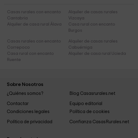
Casas rurales con encanto
Alquiler de casas rurales
Cantabria
Vizcaya
Alquiler de casa rural Álava
Casa rural con encanto
Burgos
Casas rurales con encanto
Alquiler de casas rurales
Correpoco
Cabuérniga
Casa rural con encanto
Alquiler de casa rural Ucieda
Ruente
Sobre Nosotros
¿Quiénes somos?
Blog Casasrurales.net
Contactar
Equipo editorial
Condiciones legales
Política de cookies
Política de privacidad
Confianza CasasRurales.net