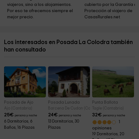
viajeros, sino a los alojamientos. 
cubierto por la Garantía de
Ayuntamiento de Cabuérniga
9,2 km
Por eso te ofrecemos siempre el 
Protección al viajero de 
mejor precio.
CasasRurales.net
Barcena Mayor
9,3 km
Area Recreativa (Saja)
9,7 km
Los interesados en Posada La Colodra también
Area Recreativa Casa del Monte
9,7 km
han consultado
Río Saja
9,9 km
Iglesia de San Sebastián
10,4 km
Posada de Ajo
Posada Lunada
Punta Ballota
Ajo (Cantabria)
Barcena De Cudon (Cantabria)
Tagle (Cantabria)
25
€
24
€
32
€
persona y noche
persona y noche
persona y noche
6 Dormitorios, 6
13 Dormitorios, 30
1
Baños, 16 Plazas
Plazas
opiniones
19 Dormitorios, 20