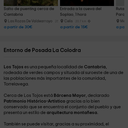
Salto de puenting cerca de 
Entrada a la cueva del 
Ruta r
Cantabria
Soplao, 1 hora
Parqu
Las Rozas De Valdearroyo
Celis
Mer
25.6 km
20.7 km
a partir de 30€
a partir de 15€
a part
Entorno de Posada La Colodra
Los Tojos
es una pequeña localidad de
Cantabria
,
rodeada de verdes campos y situada al suroeste de una de
las poblaciones más importantes de la comunidad,
Torrelavega.
Cerca de Los Tojos está
Bárcena Mayor
, declarado
Patrimonio Histórico-Artístico
gracias a lo bien
conservado que se encuentra el conjunto del pueblo y que
presenta un estilo de
arquitectura montañesa.
También se puede visitar, gracias a su proximidad, el