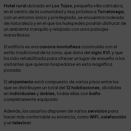
Hotel rural
ubicado en
Los Tojos
, pequeña villa cántabra,
en el centro de la comunidad y muy próxima a
Torrelavega
,
con un entorno único y privilegiado, se encuentra rodeado
de naturaleza y en el que los huéspedes podrán disfrutar de
un ambiente tranquilo y relajado con unos paisajes
maravillosos.
El edificio es una
casona montañesa
construida con el
estilo tradicional de la zona, que data del
siglo XVI,
y que
ha sido rehabilitada para ofrecer un lugar de ensueño a los
visitantes que quieran hospedarse en esta magnífica
posada.
El
alojamiento
está compuesto de varios pisos entre los
que se distribuyen un total del
12 habitaciones
, divididas
en
individuales
y
dobles
, todas ellas con
baño
completamente equipado.
Además, los usuarios disponen de varios
servicios
para
hacer más confortable su estancia, como
WiFi
,
calefacción
y un
televisor
.