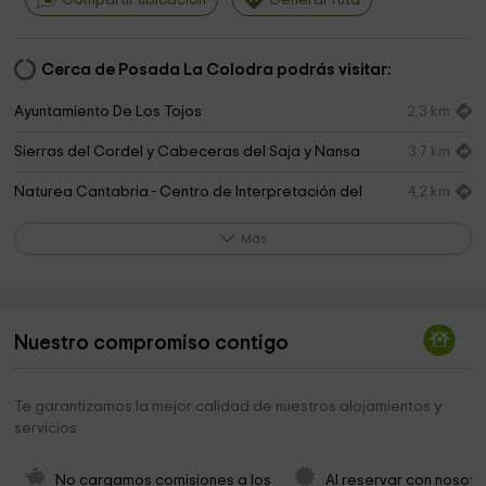
Compartir ubicación
Generar ruta
Cerca de Posada La Colodra podrás visitar:
Ayuntamiento De Los Tojos
2,3 km
Sierras del Cordel y Cabeceras del Saja y Nansa
3,7 km
Naturea Cantabria - Centro de Interpretación del
4,2 km
Parque Natural Saja Besaya
Más
Ermita de San Antonio
5,2 km
Las Cascadas De Doña Ursula en Barcenillas
7,2 km
Cascadas de Lamiña
7,7 km
Nuestro compromiso contigo
Castañera De Teran
8,4 km
Te garantizamos la mejor calidad de nuestros alojamientos y
Ermita de San Fructuoso
9,0 km
servicios
Museo de la Actividad Agrícola, Silvícola y
9,1 km
Ganadera ?Jose Maria de Cos?
No cargamos comisiones a los 
Al reservar con nosotr